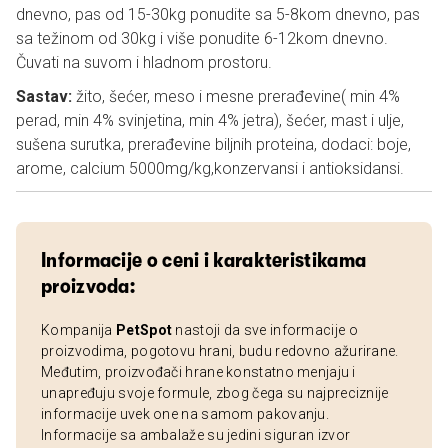
dnevno, pas od 15-30kg ponudite sa 5-8kom dnevno, pas
sa težinom od 30kg i više ponudite 6-12kom dnevno.
Čuvati na suvom i hladnom prostoru.
Sastav:
žito, šećer, meso i mesne prerađevine( min 4%
perad, min 4% svinjetina, min 4% jetra), šećer, mast i ulje,
sušena surutka, prerađevine biljnih proteina, dodaci: boje,
arome, calcium 5000mg/kg,konzervansi i antioksidansi.
Informacije o ceni i karakteristikama
proizvoda:
Kompanija
PetSpot
nastoji da sve informacije o
proizvodima, pogotovu hrani, budu redovno ažurirane.
Međutim, proizvođači hrane konstatno menjaju i
unapređuju svoje formule, zbog čega su najpreciznije
informacije uvek one na samom pakovanju.
Informacije sa ambalaže su jedini siguran izvor