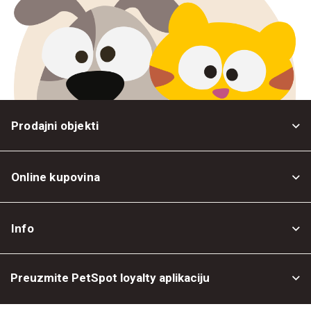
Prodajni objekti
Online kupovina
Opšti uslovi
Info
Politika privatnosti
O nama
Povrat robe
Preuzmite PetSpot loyalty aplikaciju
Prodajni objekti