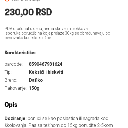
230,00 RSD
PDV uračunat u cenu, nema skrivenih troškova.
Isporuka porudžbina koje prelaze 30kg se obračunavaju po
cenovniku kurirske službe.
Karakteristike:
barcode:
8590467931624
Tip:
Keksići i biskviti
Brend:
Dafiko
Pakovanje:
150g
Opis
Doziranje:
ponudi se kao poslastica ili nagrada kod
školovanja. Pas sa težinom do 15kg ponudite 2-5kom