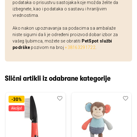
podataka o prisustvu sastojaka koje možda želite da
izbegnete, kao i podataka o sastavu i hranljivim
vrednostima.
Ako nakon upoznavanja sa podacima sa ambalaže
niste sigurni da li je određeni proizvod dobar izbor za
vašeg ljubimca, možete se obratiti
PetSpot službi
podrške
pozivom na broj
+38163291722
.
Slični artikli iz odabrane kategorije
Dodaj
Uporedi
Dod
Upo
-30%
u
u
listu
listu
želja
želj