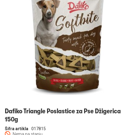
Prijavi se
Dafiko Triangle Poslastice za Pse Džigerica
150g
Šifra artikla
017815
Nema na stanju