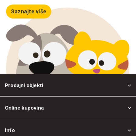
Saznajte više
Prodajni objekti
Online kupovina
Opšti uslovi
Info
Politika privatnosti