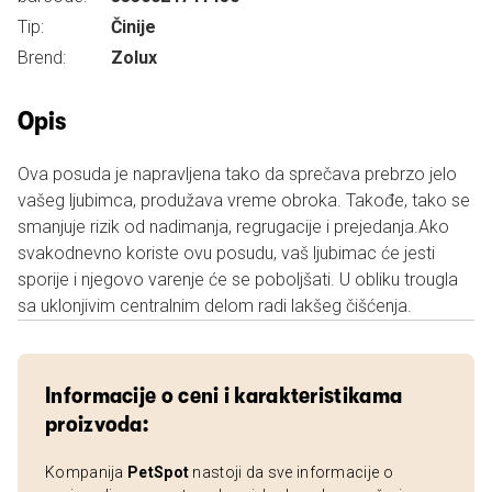
Tip:
Činije
Brend:
Zolux
Opis
Ova posuda je napravljena tako da sprečava prebrzo jelo
vašeg ljubimca, produžava vreme obroka. Takođe, tako se
smanjuje rizik od nadimanja, regrugacije i prejedanja.Ako
svakodnevno koriste ovu posudu, vaš ljubimac će jesti
sporije i njegovo varenje će se poboljšati. U obliku trougla
sa uklonjivim centralnim delom radi lakšeg čišćenja.
Informacije o ceni i karakteristikama
proizvoda:
Kompanija
PetSpot
nastoji da sve informacije o