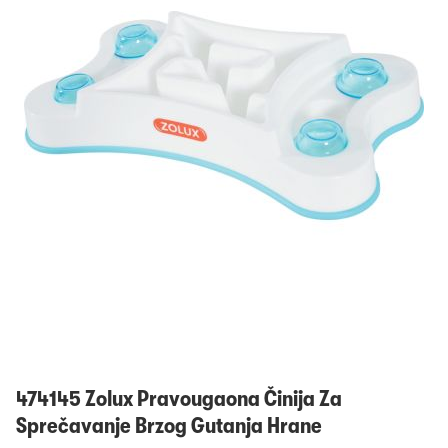
Prijavi se
474145 Zolux Pravougaona Činija Za
Sprečavanje Brzog Gutanja Hrane