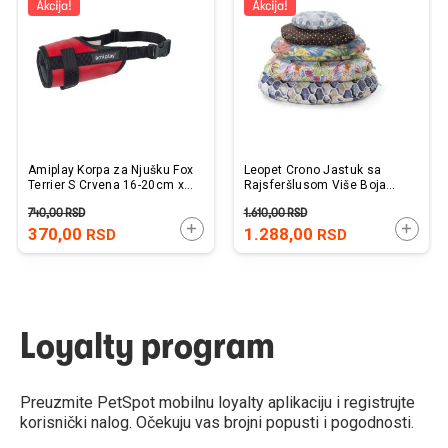
listu
listu
želja
želj
Amiplay Korpa za Njušku Fox
Leopet Crono Jastuk sa
Terrier S Crvena 16-20cm x
Rajsferšlusom Više Boja
20-30cm
40x29cm
740,00
RSD
1.610,00
RSD
DODAJTE U KORPU
DODAJ
370,00
1.288,00
RSD
RSD
Loyalty program
Preuzmite PetSpot mobilnu loyalty aplikaciju i registrujte
korisnički nalog. Očekuju vas brojni popusti i pogodnosti.