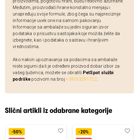
proizvodima, pogotovu hrani, budu redovno ažurirane.
Međutim, proizvođači hrane konstatno menjaju i
unapređuju svoje formule, zbog čega su najpreciznije
informacije uvek one na samom pakovanju.
Informacije sa ambalaže su jedini siguran izvor
podataka o prisustvu sastojaka koje možda želite da
izbegnete, kao i podataka o sastavu i hranljivim
vrednostima.
Ako nakon upoznavanja sa podacima sa ambalaže
niste sigurni da li je određeni proizvod dobar izbor za
vašeg ljubimca, možete se obratiti
PetSpot službi
podrške
pozivom na broj
+38163291722
.
Slični artikli iz odabrane kategorije
Dodaj
Uporedi
Dod
Upo
-50%
-20%
u
u