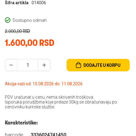
Šifra artikla
014006
Dostupno odmah
2.000,00 RSD
1.600,00 RSD
DODAJTE U KORPU
Akcija važi od: 10.08.2026 do: 11.08.2026
PDV uračunat u cenu, nema skrivenih troškova.
Isporuka porudžbina koje prelaze 30kg se obračunavaju po
cenovniku kurirske službe.
Karakteristike:
barcode:
3336024741450