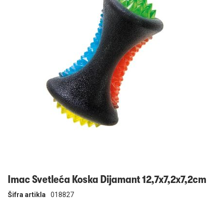
Prijavi se
Imac Svetleća Koska Dijamant 12,7x7,2x7,2cm
Šifra artikla
018827