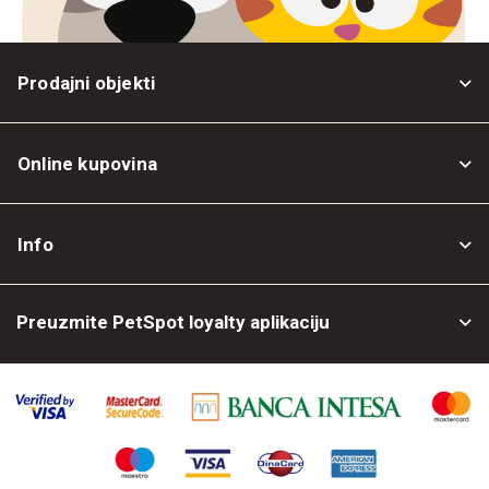
Prodajni objekti
Online kupovina
Opšti uslovi
Info
Politika privatnosti
O nama
Povrat robe
Preuzmite PetSpot loyalty aplikaciju
Prodajni objekti
Posao kod nas