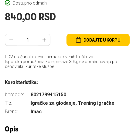
Dostupno odmah
840,00 RSD
DODAJTE U KORPU
PDV uračunat u cenu, nema skrivenih troškova.
Isporuka porudžbina koje prelaze 30kg se obračunavaju po
cenovniku kurirske službe.
Karakteristike:
barcode:
8021799415150
Tip:
Igračke za glodanje, Trening igračke
Brend:
Imac
Opis