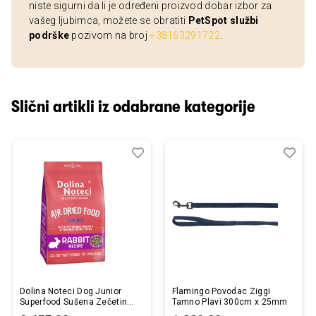
niste sigurni da li je određeni proizvod dobar izbor za
vašeg ljubimca, možete se obratiti
PetSpot službi
podrške
pozivom na broj
+38163291722
.
Slični artikli iz odabrane kategorije
Dodaj
Uporedi
Dod
Upo
u
u
listu
listu
želja
želj
Dolina Noteci Dog Junior
Flamingo Povodac Ziggi
Superfood Sušena Zečetina
Tamno Plavi 300cm x 25mm
(bez Piletine) 5kg