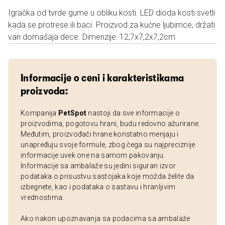
Igračka od tvrde gume u obliku kosti. LED dioda kosti svetli
kada se protrese ili baci. Proizvod za kućne ljubimce, držati
van domašaja dece. Dimenzije: 12,7x7,2x7,2cm
Informacije o ceni i karakteristikama
proizvoda:
Kompanija
PetSpot
nastoji da sve informacije o
proizvodima, pogotovu hrani, budu redovno ažurirane.
Međutim, proizvođači hrane konstatno menjaju i
unapređuju svoje formule, zbog čega su najpreciznije
informacije uvek one na samom pakovanju.
Informacije sa ambalaže su jedini siguran izvor
podataka o prisustvu sastojaka koje možda želite da
izbegnete, kao i podataka o sastavu i hranljivim
vrednostima.
Ako nakon upoznavanja sa podacima sa ambalaže