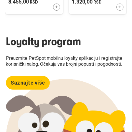
8.455,00
1.320,00
RSD
RSD
DODAJTE U KORPU
DODAJ
Loyalty program
Preuzmite PetSpot mobilnu loyalty aplikaciju i registrujte
korisnički nalog. Očekuju vas brojni popusti i pogodnosti.
Saznajte više