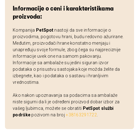
Informacije o ceni i karakteristikama
proizvoda:
Kompanija
PetSpot
nastoji da sve informacije o
proizvodima, pogotovu hrani, budu redovno ažurirane.
Međutim, proizvođači hrane konstatno menjaju i
unapređuju svoje formule, zbog čega su najpreciznije
informacije uvek one na samom pakovanju.
Informacije sa ambalaže su jedini siguran izvor
podataka o prisustvu sastojaka koje možda želite da
izbegnete, kao i podataka o sastavu i hranljivim
vrednostima.
Ako nakon upoznavanja sa podacima sa ambalaže
niste sigurni da li je određeni proizvod dobar izbor za
vašeg ljubimca, možete se obratiti
PetSpot službi
podrške
pozivom na broj
+38163291722
.