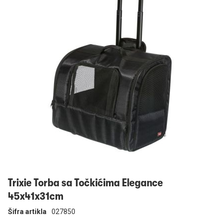
Prijavi se
Trixie Torba sa Točkićima Elegance
45x41x31cm
Šifra artikla
027850