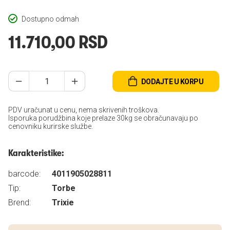
Dostupno odmah
11.710,00 RSD
DODAJTE U KORPU
PDV uračunat u cenu, nema skrivenih troškova.
Isporuka porudžbina koje prelaze 30kg se obračunavaju po
cenovniku kurirske službe.
Karakteristike:
barcode:
4011905028811
Tip:
Torbe
Brend:
Trixie