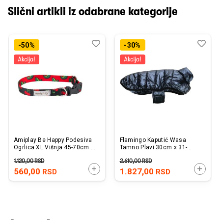
Slični artikli iz odabrane kategorije
Dodaj
Uporedi
Dod
Upo
-50%
-30%
u
u
listu
listu
želja
želj
Amiplay Be Happy Podesiva
Flamingo Kaputić Wasa
Ogrlica XL Višnja 45-70cm x
Tamno Plavi 30cm x 31-
2,5cm
32cm x 46-49cm
1.120,00
RSD
2.610,00
RSD
DODAJTE U KORPU
DODAJ
560,00
1.827,00
RSD
RSD