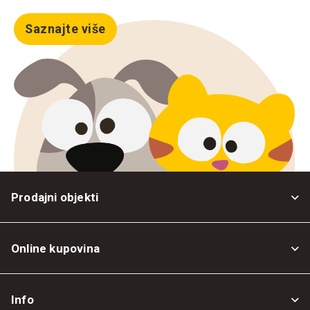
Saznajte više
Prodajni objekti
Online kupovina
Opšti uslovi
Info
Politika privatnosti