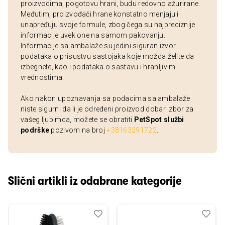
proizvodima, pogotovu hrani, budu redovno ažurirane.
Međutim, proizvođači hrane konstatno menjaju i
unapređuju svoje formule, zbog čega su najpreciznije
informacije uvek one na samom pakovanju.
Informacije sa ambalaže su jedini siguran izvor
podataka o prisustvu sastojaka koje možda želite da
izbegnete, kao i podataka o sastavu i hranljivim
vrednostima.
Ako nakon upoznavanja sa podacima sa ambalaže
niste sigurni da li je određeni proizvod dobar izbor za
vašeg ljubimca, možete se obratiti
PetSpot službi
podrške
pozivom na broj
+38163291722
.
Slični artikli iz odabrane kategorije
Dodaj
Uporedi
Dod
Upo
u
u