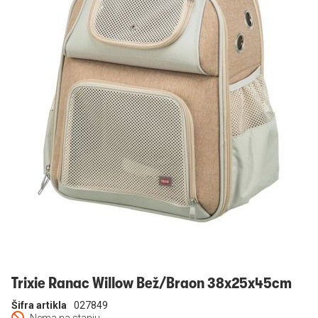
Prijavi se
Trixie Ranac Willow Bež/Braon 38x25x45cm
Šifra artikla
027849