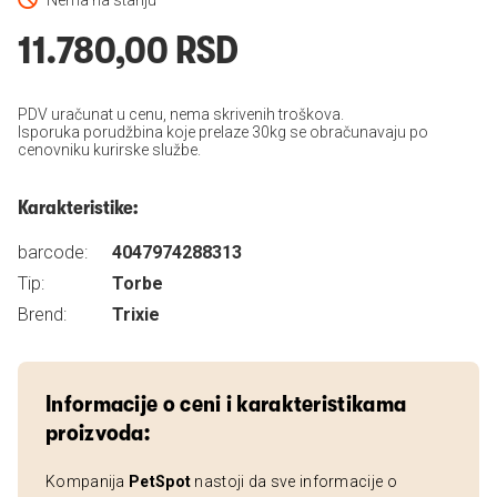
Nema na stanju
11.780,00 RSD
PDV uračunat u cenu, nema skrivenih troškova.
Isporuka porudžbina koje prelaze 30kg se obračunavaju po
cenovniku kurirske službe.
Karakteristike:
barcode:
4047974288313
Tip:
Torbe
Brend:
Trixie
Informacije o ceni i karakteristikama
proizvoda:
Kompanija
PetSpot
nastoji da sve informacije o