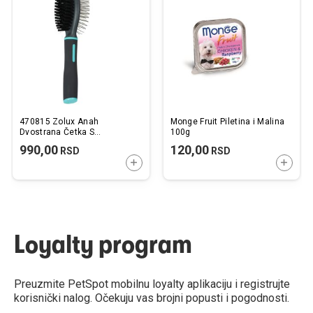
listu
listu
želja
želj
470815 Zolux Anah
Monge Fruit Piletina i Malina
Dvostrana Četka S
100g
5,5x5,7x22cm
990,00
120,00
RSD
RSD
DODAJTE U KORPU
DODAJ
Loyalty program
Preuzmite PetSpot mobilnu loyalty aplikaciju i registrujte
korisnički nalog. Očekuju vas brojni popusti i pogodnosti.