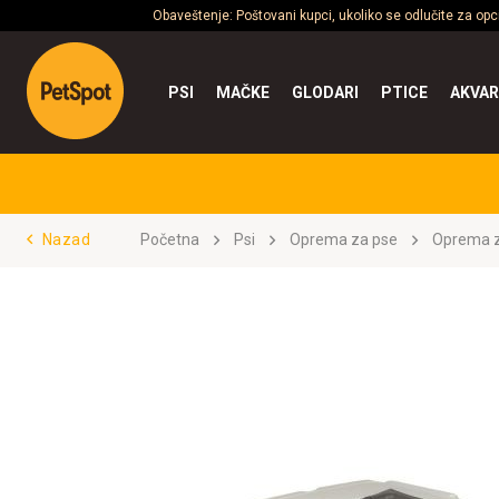
Obaveštenje: Poštovani kupci, ukoliko se odlučite za op
PSI
MAČKE
GLODARI
PTICE
AKVAR
Nazad
Početna
Psi
Oprema za pse
Oprema z