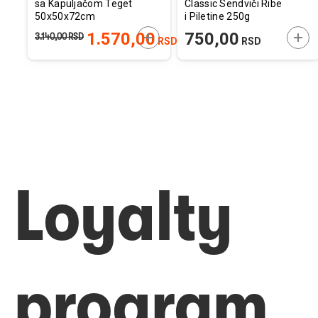
sa Kapuljačom Teget
Classic Sendviči Ribe
50x50x72cm
i Piletine 250g
ODAJTE U KORPU
DODAJTE U KORPU
DOD
1.570,00
750,00
3.140,00
RSD
D
RSD
RSD
Loyalty
program