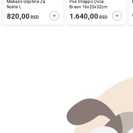
Makaze Giljotina Za
Pse Shappo Ovca
Nokte L
Braon 16x25x32cm
AJTE U KORPU
DODAJTE U KORPU
DODAJT
820,00
1.640,00
RSD
RSD