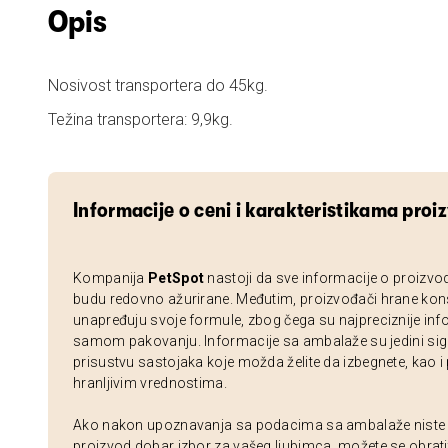
Opis
Nosivost transportera do 45kg.
Težina transportera: 9,9kg.
Informacije o ceni i karakteristikama proi
Kompanija
PetSpot
nastoji da sve informacije o proizvo
budu redovno ažurirane. Međutim, proizvođači hrane kon
unapređuju svoje formule, zbog čega su najpreciznije inf
samom pakovanju. Informacije sa ambalaže su jedini sig
prisustvu sastojaka koje možda želite da izbegnete, kao i
hranljivim vrednostima.
Ako nakon upoznavanja sa podacima sa ambalaže niste si
proizvod dobar izbor za vašeg ljubimca, možete se obrati