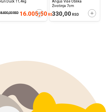
Run Duck 11,4kg
Angus Više Oblika
Sup
Životinja 7cm
Pače
800
E U KORPU
DODAJTE U KORPU
DODAJTE U
16.005,50
330,00
73
18.830,00
RSD
RSD
RSD