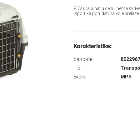
PDV uračunat u cenu, nema skrive
Isporuka porudžbina koje prelaze
Karakteristike:
barcode:
802296
Tip:
Transpo
Brend:
MPS