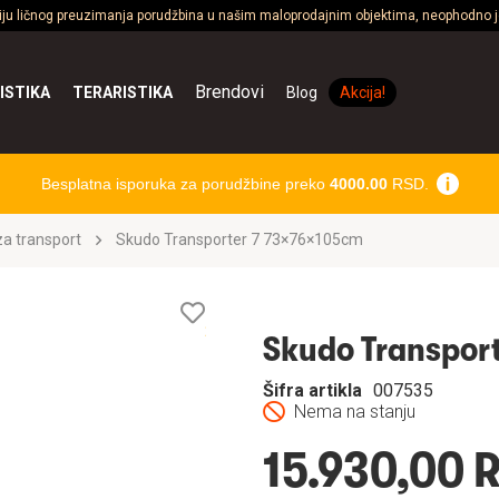
ciju ličnog preuzimanja porudžbina u našim maloprodajnim objektima, neophodno je
Brendovi
ISTIKA
TERARISTIKA
Blog
Akcija!
Besplatna isporuka za porudžbine preko
4000.00
RSD.
a transport
Skudo Transporter 7 73×76×105cm
Lista
želja
Skudo Transpor
Šifra artikla
007535
Nema na stanju
15.930,00 