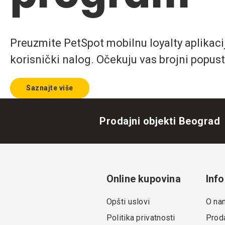
Preuzmite PetSpot mobilnu loyalty aplikaciju
korisnički nalog. Očekuju vas brojni popust
Saznajte više
Prodajni objekti Beograd
Online kupovina
Info
Opšti uslovi
O na
Politika privatnosti
Proda