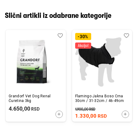
Slični artikli iz odabrane kategorije
Dodaj
Uporedi
Dod
Upo
-30%
u
u
listu
listu
želja
želj
Grandorf Vet Dog Renal
Flamingo Jakna Boso Crna
Ćuretina 3kg
30cm / 31-32cm / 46-49cm
4.650,00
RSD
1.900,00
RSD
DODAJTE U KORPU
DODAJ
1.330,00
RSD