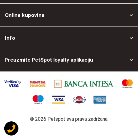
Online kupovina
Opšti uslovi
Info
Politika privatnosti
O nama
Povrat robe
Preuzmite PetSpot loyalty aplikaciju
Prodajni objekti
Posao kod nas
©
2026 Petspot sva prava zadržana.