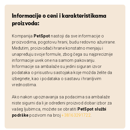
Informacije o ceni i karakteristikama
proizvoda:
Kompanija
PetSpot
nastoji da sve informacije o
proizvodima, pogotovu hrani, budu redovno ažurirane.
Međutim, proizvođači hrane konstatno menjaju i
unapređuju svoje formule, zbog čega su najpreciznije
informacije uvek one na samom pakovanju.
Informacije sa ambalaže su jedini siguran izvor
podataka o prisustvu sastojaka koje možda želite da
izbegnete, kao i podataka o sastavu i hranljivim
vrednostima.
Ako nakon upoznavanja sa podacima sa ambalaže
niste sigurni da li je određeni proizvod dobar izbor za
vašeg ljubimca, možete se obratiti
PetSpot službi
podrške
pozivom na broj
+38163291722
.