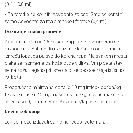
(0,4 ili 0,8 ml)
- Za feretke ne koristiti Advocate za pse. Sme se koristiti
samo Advocate za male mačke i feretke (0,4 ml)
Doziranje i način primene:
Kod pasa težih od 25 kg sadržaj pipete ravnomerno se
raspodeli na 3-4 mesta uzduž linije leđa i to od područja
između lopatica pa sve do korena repa. Na svakom mestu
dlaka se razmakne da koža bude vidljiva. Vrh pipete stavi
se na kožu i lagano pritisne da bi se deo sadržaja istisnuo
na kožu.
Preporučena minimalna doza je 10 mg imidakloprida/kg
telesne mase i 2,5 mg moksidektina/kg telesne mase, što
je jednako 0,1 ml rastvora Advocate/kg telesne mase.
Režim izdavanja:
Lek se može izdavati samo na recept veterinara.