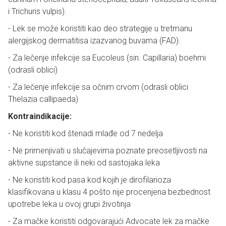
i Trichuris vulpis).
- Lek se može koristiti kao deo strategije u tretmanu
alergijskog dermatitisa izazvanog buvama (FAD).
- Za lečenje infekcije sa Eucoleus (sin. Capillaria) boehmi
(odrasli oblici)
- Za lečenje infekcije sa očnim crvom (odrasli oblici
Thelazia callipaeda)
Kontraindikacije:
- Ne koristiti kod štenadi mlađe od 7 nedelja
- Ne primenjivati u slučajevima poznate preosetljivosti na
aktivne supstance ili neki od sastojaka leka
- Ne koristiti kod pasa kod kojih je dirofilarioza
klasifikovana u klasu 4 pošto nije procenjena bezbednost
upotrebe leka u ovoj grupi životinja
- Za mačke koristiti odgovarajući Advocate lek za mačke