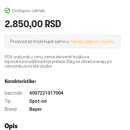
Dostupno odmah
2.850,00 RSD
Proizvod se može kupiti samo u
maloprodajnom objektu
.
PDV uračunat u cenu, nema skrivenih troškova.
Isporuka porudžbina koje prelaze 30kg se obračunavaju po
cenovniku kurirske službe.
Karakteristike:
barcode:
4007221017004
Tip:
Spot-on
Brend:
Bayer
Opis