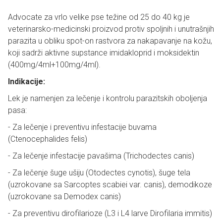
Advocate za vrlo velike pse težine od 25 do 40 kg je
veterinarsko-medicinski proizvod protiv spoljnih i unutrašnjih
parazita u obliku spot-on rastvora za nakapavanje na kožu,
koji sadrži aktivne supstance imidakloprid i moksidektin
(400mg/4ml+100mg/4ml).
Indikacije:
Lek je namenjen za lečenje i kontrolu parazitskih oboljenja
pasa:
- Za lečenje i preventivu infestacije buvama
(Ctenocephalides felis)
- Za lečenje infestacije pavašima (Trichodectes canis)
- Za lečenje šuge ušiju (Otodectes cynotis), šuge tela
(uzrokovane sa Sarcoptes scabiei var. canis), demodikoze
(uzrokovane sa Demodex canis)
- Za preventivu dirofilarioze (L3 i L4 larve Dirofilaria immitis)