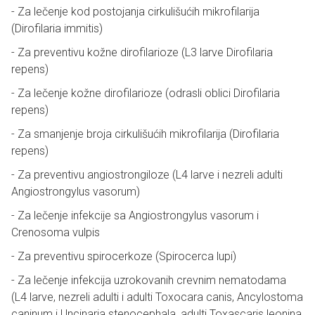
- Za lečenje kod postojanja cirkulišućih mikrofilarija
(Dirofilaria immitis)
- Za preventivu kožne dirofilarioze (L3 larve Dirofilaria
repens)
- Za lečenje kožne dirofilarioze (odrasli oblici Dirofilaria
repens)
- Za smanjenje broja cirkulišućih mikrofilarija (Dirofilaria
repens)
- Za preventivu angiostrongiloze (L4 larve i nezreli adulti
Angiostrongylus vasorum)
- Za lečenje infekcije sa Angiostrongylus vasorum i
Crenosoma vulpis
- Za preventivu spirocerkoze (Spirocerca lupi)
- Za lečenje infekcija uzrokovanih crevnim nematodama
(L4 larve, nezreli adulti i adulti Toxocara canis, Ancylostoma
caninum i Uncinaria stenocephala, adulti Toxascaris leonina