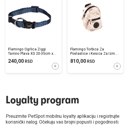
listu
listu
želja
želj
Flamingo Ogrlica Ziggi
Flamingo Torbica Za
Tamno Plava XS 20-35cm x
Poslastice i Kesica Za Izmet
10mm
1 Rolna Vito Bež 8x5x12cm
240,00
810,00
RSD
RSD
DODAJTE U KORPU
DODAJ
Loyalty program
Preuzmite PetSpot mobilnu loyalty aplikaciju i registrujte
korisnički nalog. Očekuju vas brojni popusti i pogodnosti.