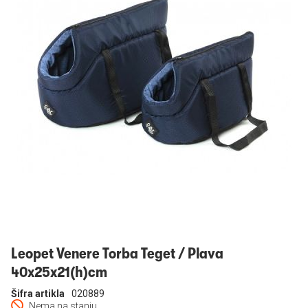
Prijavi se
Leopet Venere Torba Teget / Plava
40x25x21(h)cm
Šifra artikla
020889
Nema na stanju