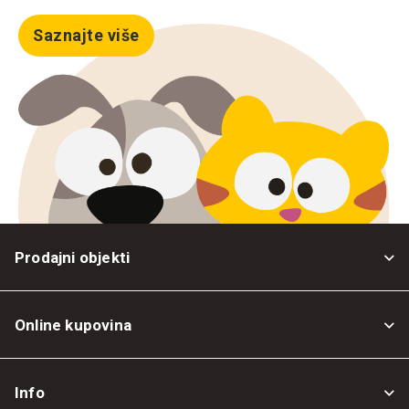
Saznajte više
Prodajni objekti
Online kupovina
Opšti uslovi
Info
Politika privatnosti