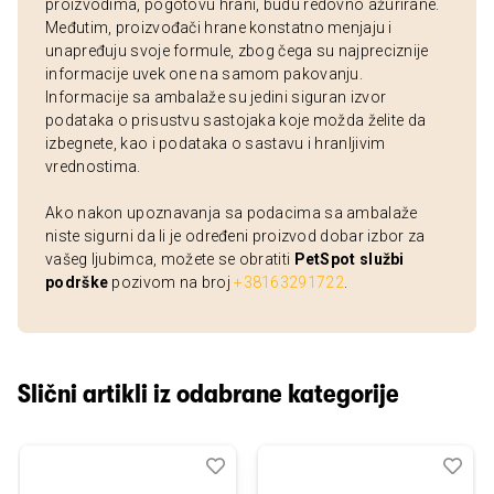
proizvodima, pogotovu hrani, budu redovno ažurirane.
Međutim, proizvođači hrane konstatno menjaju i
unapređuju svoje formule, zbog čega su najpreciznije
informacije uvek one na samom pakovanju.
Informacije sa ambalaže su jedini siguran izvor
podataka o prisustvu sastojaka koje možda želite da
izbegnete, kao i podataka o sastavu i hranljivim
vrednostima.
Ako nakon upoznavanja sa podacima sa ambalaže
niste sigurni da li je određeni proizvod dobar izbor za
vašeg ljubimca, možete se obratiti
PetSpot službi
podrške
pozivom na broj
+38163291722
.
Slični artikli iz odabrane kategorije
Dodaj
Uporedi
Dod
Upo
u
u