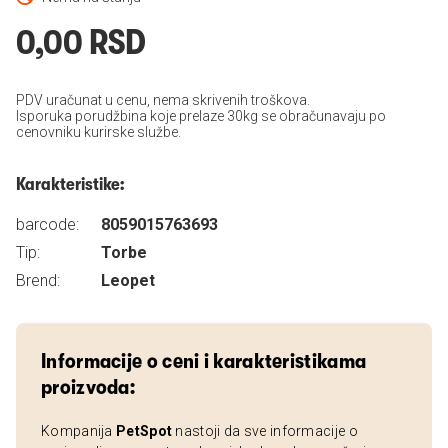
0,00 RSD
PDV uračunat u cenu, nema skrivenih troškova.
Isporuka porudžbina koje prelaze 30kg se obračunavaju po
cenovniku kurirske službe.
Karakteristike:
barcode:
8059015763693
Tip:
Torbe
Brend:
Leopet
Informacije o ceni i karakteristikama
proizvoda:
Kompanija
PetSpot
nastoji da sve informacije o