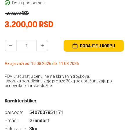
Dostupno odmah
4.000,00 RSD
3.200,00 RSD
DODAJTE U KORPU
Akcija važi od: 10.08.2026 do: 11.08.2026
PDV uračunat u cenu, nema skrivenih troškova.
Isporuka porudžbina koje prelaze 30kg se obračunavaju po
cenovniku kurirske službe.
Karakteristike:
barcode:
5407007851171
Brend:
Grandorf
Pakovanje:
3kg