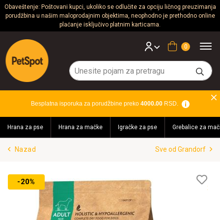
Obaveštenje: Poštovani kupci, ukoliko se odlučite za opciju ličnog preuzimanja
porudžbina u našim maloprodajnim objektima, neophodno je prethodno online
Psi
plaćanje isključivo platnim karticama.
Mačke
Korpa
Glodari
Ptice
Besplatna isporuka za porudžbine preko
4000.00
RSD.
Akvaristika
Hrana za pse
Hrana za mačke
Igračke za pse
Grebalice za mač
Teraristika
Nazad
Sve od Grandorf
Brendovi
Blog
Lis
-20%
želj
Akcija!