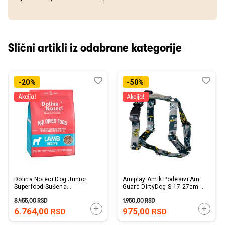
Slični artikli iz odabrane kategorije
Dodaj
Uporedi
Dod
Upo
-20%
-50%
u
u
listu
listu
želja
želj
Dolina Noteci Dog Junior
Amiplay Amik Podesivi Am
Superfood Sušena
Guard DirtyDog S 17-27cm /
Jagnjetina (bez Piletine) 5kg
26-35cm x 1,5cm
8.455,00
RSD
1.950,00
RSD
DODAJTE U KORPU
DODAJ
6.764,00
975,00
RSD
RSD