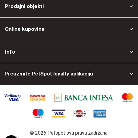
Prodajni objekti
Online kupovina
Opšti uslovi
Info
Politika privatnosti
O nama
Povrat robe
Preuzmite PetSpot loyalty aplikaciju
Prodajni objekti
Posao kod nas
©
2026 Petspot sva prava zadržana.