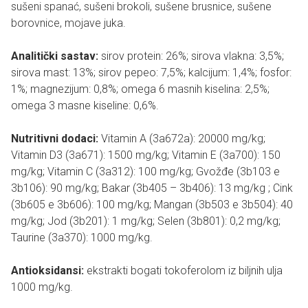
sušeni spanać, sušeni brokoli, sušene brusnice, sušene
borovnice, mojave juka.
Analitički sastav:
sirov protein: 26%; sirova vlakna: 3,5%;
sirova mast: 13%; sirov pepeo: 7,5%; kalcijum: 1,4%; fosfor:
1%; magnezijum: 0,8%; omega 6 masnih kiselina: 2,5%;
omega 3 masne kiseline: 0,6%.
Nutritivni dodaci:
Vitamin A (3a672a): 20000 mg/kg;
Vitamin D3 (3a671): 1500 mg/kg; Vitamin E (3a700): 150
mg/kg; Vitamin C (3a312): 100 mg/kg; Gvožđe (3b103 e
3b106): 90 mg/kg; Bakar (3b405 – 3b406): 13 mg/kg ; Cink
(3b605 e 3b606): 100 mg/kg; Mangan (3b503 e 3b504): 40
mg/kg; Jod (3b201): 1 mg/kg; Selen (3b801): 0,2 mg/kg;
Taurine (3a370): 1000 mg/kg.
Antioksidansi:
ekstrakti bogati tokoferolom iz biljnih ulja
1000 mg/kg.