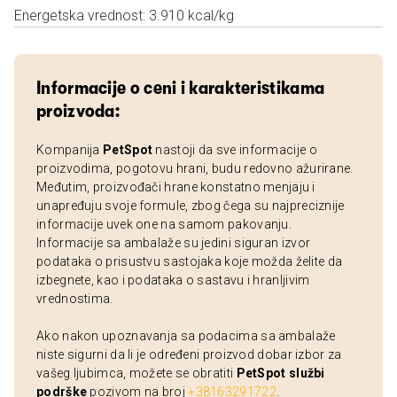
Energetska vrednost: 3.910 kcal/kg
Informacije o ceni i karakteristikama
proizvoda:
Kompanija
PetSpot
nastoji da sve informacije o
proizvodima, pogotovu hrani, budu redovno ažurirane.
Međutim, proizvođači hrane konstatno menjaju i
unapređuju svoje formule, zbog čega su najpreciznije
informacije uvek one na samom pakovanju.
Informacije sa ambalaže su jedini siguran izvor
podataka o prisustvu sastojaka koje možda želite da
izbegnete, kao i podataka o sastavu i hranljivim
vrednostima.
Ako nakon upoznavanja sa podacima sa ambalaže
niste sigurni da li je određeni proizvod dobar izbor za
vašeg ljubimca, možete se obratiti
PetSpot službi
podrške
pozivom na broj
+38163291722
.