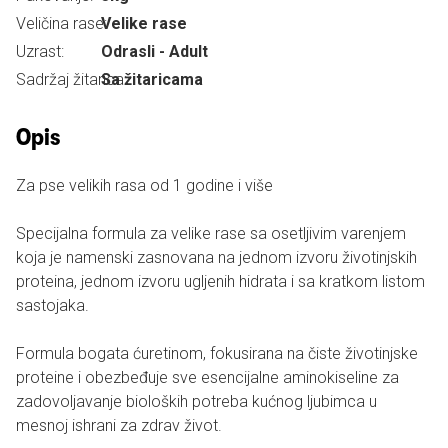
Veličina rase:
Velike rase
Uzrast:
Odrasli - Adult
Sadržaj žitarica:
Sa žitaricama
Opis
Za pse velikih rasa od 1 godine i više
Specijalna formula za velike rase sa osetljivim varenjem
koja je namenski zasnovana na jednom izvoru životinjskih
proteina, jednom izvoru ugljenih hidrata i sa kratkom listom
sastojaka.
Formula bogata ćuretinom, fokusirana na čiste životinjske
proteine i obezbeđuje sve esencijalne aminokiseline za
zadovoljavanje bioloških potreba kućnog ljubimca u
mesnoj ishrani za zdrav život.