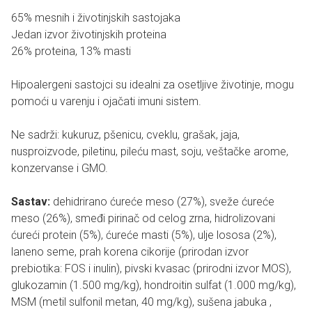
65% mesnih i životinjskih sastojaka
Jedan izvor životinjskih proteina
26% proteina, 13% masti
Hipoalergeni sastojci su idealni za osetljive životinje, mogu
pomoći u varenju i ojačati imuni sistem.
Ne sadrži: kukuruz, pšenicu, cveklu, grašak, jaja,
nusproizvode, piletinu, pileću mast, soju, veštačke arome,
konzervanse i GMO.
Sastav:
dehidrirano ćureće meso (27%), sveže ćureće
meso (26%), smeđi pirinač od celog zrna, hidrolizovani
ćureći protein (5%), ćureće masti (5%), ulje lososa (2%),
laneno seme, prah korena cikorije (prirodan izvor
prebiotika: FOS i inulin), pivski kvasac (prirodni izvor MOS),
glukozamin (1.500 mg/kg), hondroitin sulfat (1.000 mg/kg),
MSM (metil sulfonil metan, 40 mg/kg), sušena jabuka ,