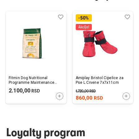
Dodaj
Uporedi
Dod
Upo
-50%
u
u
listu
listu
želja
želj
Fitmin Dog Nutritional
Amiplay Bristol Cipelice za
Programme Maintenance
Pse L Crvene 7x7x11cm
Mini Jagnjetina sa
2.100,00
RSD
1.720,00
RSD
Govedinom 2,5kg
DODAJTE U KORPU
DODAJ
860,00
RSD
Loyalty program