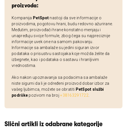
proizvoda:
Kompanija
PetSpot
nastoji da sve informacije o
proizvodima, pogotovu hrani, budu redovno ažurirane.
Međutim, proizvođači hrane konstatno menjaju i
unapređuju svoje formule, zbog čega su najpreciznije
informacije uvek one na samom pakovanju.
Informacije sa ambalaže su jedini siguran izvor
podataka o prisustvu sastojaka koje možda želite da
izbegnete, kao i podataka o sastavu i hranljivim
vrednostima.
Ako nakon upoznavanja sa podacima sa ambalaže
niste sigurni da li je određeni proizvod dobar izbor za
vašeg ljubimca, možete se obratiti
PetSpot službi
podrške
pozivom na broj
+38163291722
.
Slični artikli iz odabrane kategorije