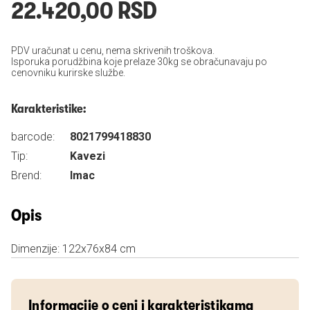
22.420,00 RSD
PDV uračunat u cenu, nema skrivenih troškova.
Isporuka porudžbina koje prelaze 30kg se obračunavaju po
cenovniku kurirske službe.
Karakteristike:
barcode:
8021799418830
Tip:
Kavezi
Brend:
Imac
Opis
Dimenzije: 122x76x84 cm
Informacije o ceni i karakteristikama