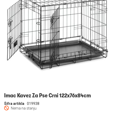
Prijavi se
Imac Kavez Za Pse Crni 122x76x84cm
Šifra artikla
019938
Nema na stanju