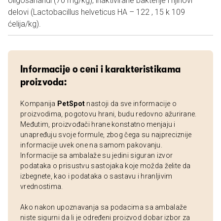
oligosaharidi (70 mg/kg), inaktivirane bakterije i njihovi
delovi (Lactobacillus helveticus HA – 122 , 15 k 109
ćelija/kg).
Informacije o ceni i karakteristikama
proizvoda:
Kompanija
PetSpot
nastoji da sve informacije o
proizvodima, pogotovu hrani, budu redovno ažurirane.
Međutim, proizvođači hrane konstatno menjaju i
unapređuju svoje formule, zbog čega su najpreciznije
informacije uvek one na samom pakovanju.
Informacije sa ambalaže su jedini siguran izvor
podataka o prisustvu sastojaka koje možda želite da
izbegnete, kao i podataka o sastavu i hranljivim
vrednostima.
Ako nakon upoznavanja sa podacima sa ambalaže
niste sigurni da li je određeni proizvod dobar izbor za