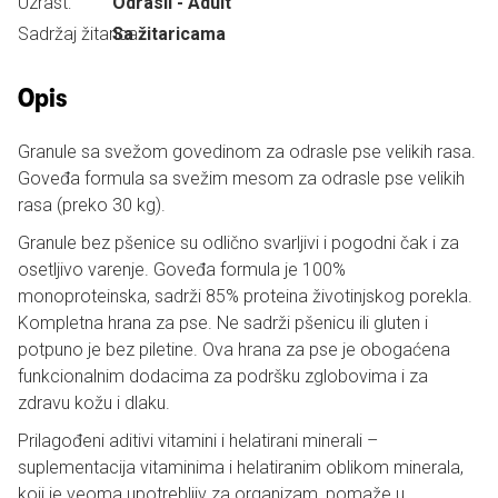
Uzrast:
Odrasli - Adult
Sadržaj žitarica:
Sa žitaricama
Opis
Granule sa svežom govedinom za odrasle pse velikih rasa.
Goveđa formula sa svežim mesom za odrasle pse velikih
rasa (preko 30 kg).
Granule bez pšenice su odlično svarljivi i pogodni čak i za
osetljivo varenje. Goveđa formula je 100%
monoproteinska, sadrži 85% proteina životinjskog porekla.
Kompletna hrana za pse. Ne sadrži pšenicu ili gluten i
potpuno je bez piletine. Ova hrana za pse je obogaćena
funkcionalnim dodacima za podršku zglobovima i za
zdravu kožu i dlaku.
Prilagođeni aditivi vitamini i helatirani minerali –
suplementacija vitaminima i helatiranim oblikom minerala,
koji je veoma upotrebljiv za organizam, pomaže u