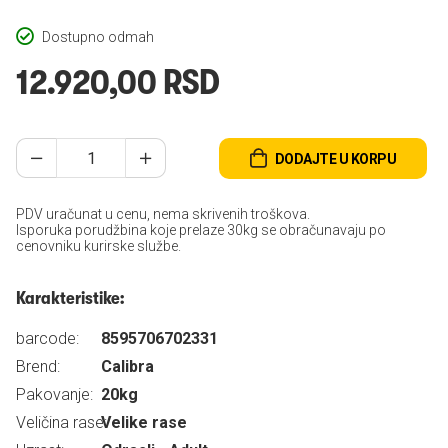
Dostupno odmah
12.920,00 RSD
DODAJTE U KORPU
PDV uračunat u cenu, nema skrivenih troškova.
Isporuka porudžbina koje prelaze 30kg se obračunavaju po
cenovniku kurirske službe.
Karakteristike:
barcode:
8595706702331
Brend:
Calibra
Pakovanje:
20kg
Veličina rase:
Velike rase