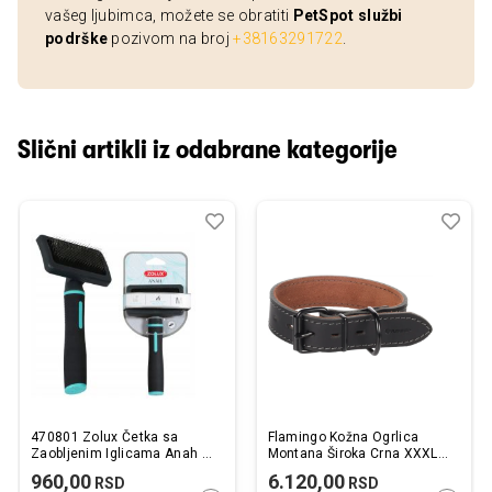
vašeg ljubimca, možete se obratiti
PetSpot službi
podrške
pozivom na broj
+38163291722
.
Slični artikli iz odabrane kategorije
Dodaj
Uporedi
Dod
Upo
u
u
listu
listu
želja
želj
470801 Zolux Četka sa
Flamingo Kožna Ogrlica
Zaobljenim Iglicama Anah M
Montana Široka Crna XXXL
18,3cm
58-68cmx50mm
960,00
6.120,00
RSD
RSD