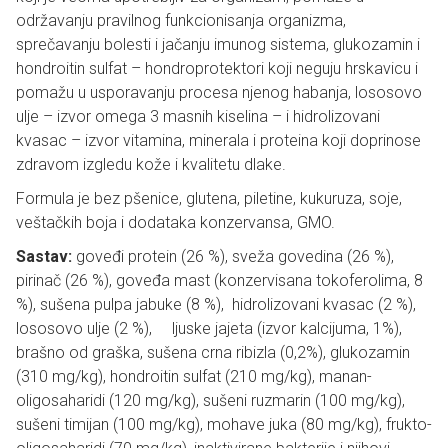
održavanju pravilnog funkcionisanja organizma,
sprečavanju bolesti i jačanju imunog sistema, glukozamin i
hondroitin sulfat – hondroprotektori koji neguju hrskavicu i
pomažu u usporavanju procesa njenog habanja, lososovo
ulje – izvor omega 3 masnih kiselina – i hidrolizovani
kvasac – izvor vitamina, minerala i proteina koji doprinose
zdravom izgledu kože i kvalitetu dlake.
Formula je bez pšenice, glutena, piletine, kukuruza, soje,
veštačkih boja i dodataka konzervansa, GMO.
Sastav:
goveđi protein (26 %), sveža govedina (26 %),
pirinač (26 %), goveđa mast (konzervisana tokoferolima, 8
%), sušena pulpa jabuke (8 %), hidrolizovani kvasac (2 %),
lososovo ulje (2 %), ljuske jajeta (izvor kalcijuma, 1%),
brašno od graška, sušena crna ribizla (0,2%), glukozamin
(310 mg/kg), hondroitin sulfat (210 mg/kg), manan-
oligosaharidi (120 mg/kg), sušeni ruzmarin (100 mg/kg),
sušeni timijan (100 mg/kg), mohave juka (80 mg/kg), frukto-