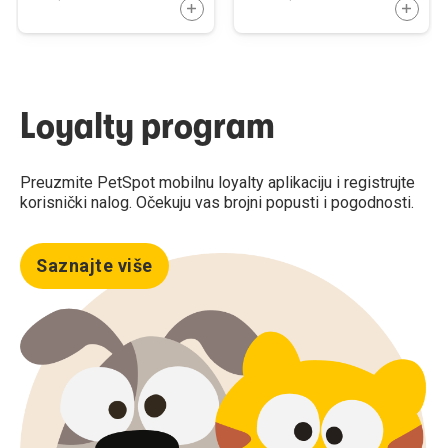
DODAJTE U KORPU
DODAJ
Loyalty program
Preuzmite PetSpot mobilnu loyalty aplikaciju i registrujte
korisnički nalog. Očekuju vas brojni popusti i pogodnosti.
Saznajte više