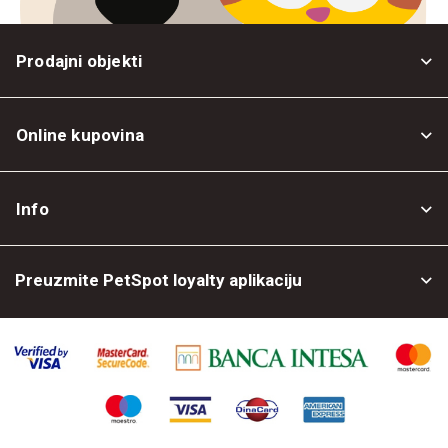
Prodajni objekti
Online kupovina
Opšti uslovi
Info
Politika privatnosti
O nama
Povrat robe
Preuzmite PetSpot loyalty aplikaciju
Prodajni objekti
Posao kod nas