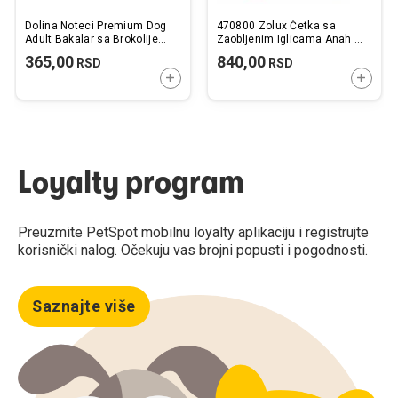
Dolina Noteci Premium Dog
470800 Zolux Četka sa
Adult Bakalar sa Brokolijem
Zaobljenim Iglicama Anah S
400g
17,8cm
365,00
840,00
RSD
RSD
DODAJTE U KORPU
DODAJ
Loyalty program
Preuzmite PetSpot mobilnu loyalty aplikaciju i registrujte
korisnički nalog. Očekuju vas brojni popusti i pogodnosti.
Saznajte više