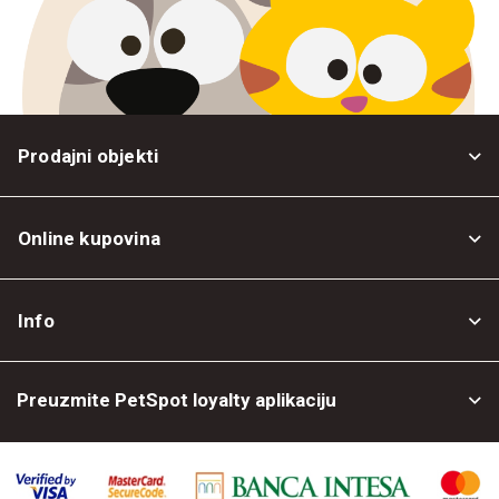
Prodajni objekti
Online kupovina
Opšti uslovi
Info
Politika privatnosti
O nama
Povrat robe
Preuzmite PetSpot loyalty aplikaciju
Prodajni objekti
Posao kod nas