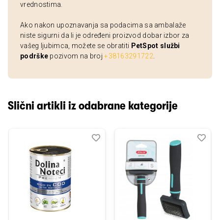
vrednostima.
Ako nakon upoznavanja sa podacima sa ambalaže
niste sigurni da li je određeni proizvod dobar izbor za
vašeg ljubimca, možete se obratiti
PetSpot službi
podrške
pozivom na broj
+38163291722
.
Slični artikli iz odabrane kategorije
Dodaj
Uporedi
Dod
Upo
u
u
listu
listu
želja
želj