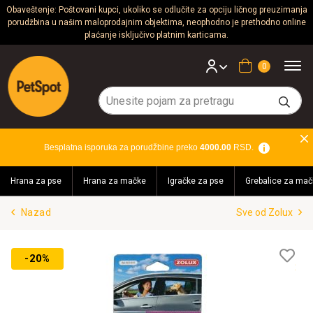
Obaveštenje: Poštovani kupci, ukoliko se odlučite za opciju ličnog preuzimanja
porudžbina u našim maloprodajnim objektima, neophodno je prethodno online
Psi
plaćanje isključivo platnim karticama.
Mačke
Korpa
Glodari
Ptice
Besplatna isporuka za porudžbine preko
4000.00
RSD.
Akvaristika
Hrana za pse
Hrana za mačke
Igračke za pse
Grebalice za mač
Teraristika
Nazad
Sve od Zolux
Brendovi
Blog
Lis
-20%
želj
Akcija!