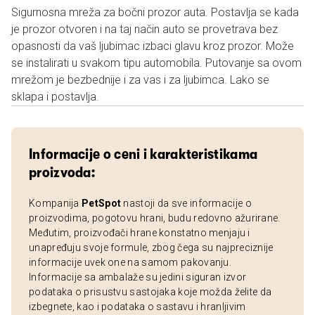
Sigurnosna mreža za bočni prozor auta. Postavlja se kada
je prozor otvoren i na taj način auto se provetrava bez
opasnosti da vaš ljubimac izbaci glavu kroz prozor. Može
se instalirati u svakom tipu automobila. Putovanje sa ovom
mrežom je bezbednije i za vas i za ljubimca. Lako se
sklapa i postavlja.
Informacije o ceni i karakteristikama
proizvoda:
Kompanija
PetSpot
nastoji da sve informacije o
proizvodima, pogotovu hrani, budu redovno ažurirane.
Međutim, proizvođači hrane konstatno menjaju i
unapređuju svoje formule, zbog čega su najpreciznije
informacije uvek one na samom pakovanju.
Informacije sa ambalaže su jedini siguran izvor
podataka o prisustvu sastojaka koje možda želite da
izbegnete, kao i podataka o sastavu i hranljivim