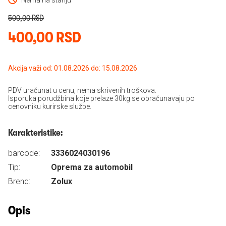
Nema na stanju
500,00 RSD
400,00 RSD
Akcija važi od: 01.08.2026 do: 15.08.2026
PDV uračunat u cenu, nema skrivenih troškova.
Isporuka porudžbina koje prelaze 30kg se obračunavaju po
cenovniku kurirske službe.
Karakteristike:
barcode:
3336024030196
Tip:
Oprema za automobil
Brend:
Zolux
Opis