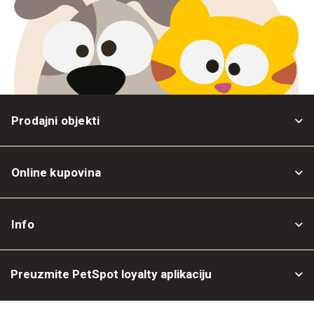
Prodajni objekti
Online kupovina
Opšti uslovi
Info
Politika privatnosti
O nama
Povrat robe
Preuzmite PetSpot loyalty aplikaciju
Prodajni objekti