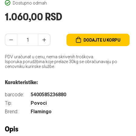
Dostupno odmah
1.060,00 RSD
DODAJTE U KORPU
PDV uračunat u cenu, nema skrivenih troškova.
Isporuka porudžbina koje prelaze 30kg se obračunavaju po
cenovniku kurirske službe.
Karakteristike:
barcode:
5400585236880
Tip:
Povoci
Brend:
Flamingo
Opis