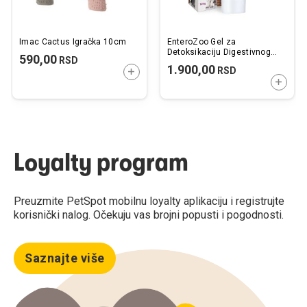
Imac Cactus Igračka 10cm
EnteroZoo Gel za
Detoksikaciju Digestivnog
590,00
RSD
Trakta 100g
1.900,00
RSD
DODAJTE U KORPU
DODAJ
Loyalty program
Preuzmite PetSpot mobilnu loyalty aplikaciju i registrujte
korisnički nalog. Očekuju vas brojni popusti i pogodnosti.
Saznajte više