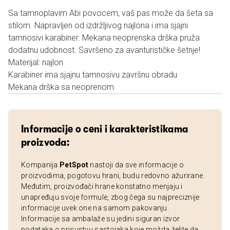
Sa tamnoplavim Abi povocem, vaš pas može da šeta sa
stilom. Napravljen od izdržljivog najlona i ima sjajni
tamnosivi karabiner. Mekana neoprenska drška pruža
dodatnu udobnost. Savršeno za avanturističke šetnje!
Materijal: najlon
Karabiner ima sjajnu tamnosivu završnu obradu
Mekana drška sa neoprenom
Informacije o ceni i karakteristikama
proizvoda:
Kompanija
PetSpot
nastoji da sve informacije o
proizvodima, pogotovu hrani, budu redovno ažurirane.
Međutim, proizvođači hrane konstatno menjaju i
unapređuju svoje formule, zbog čega su najpreciznije
informacije uvek one na samom pakovanju.
Informacije sa ambalaže su jedini siguran izvor
podataka o prisustvu sastojaka koje možda želite da