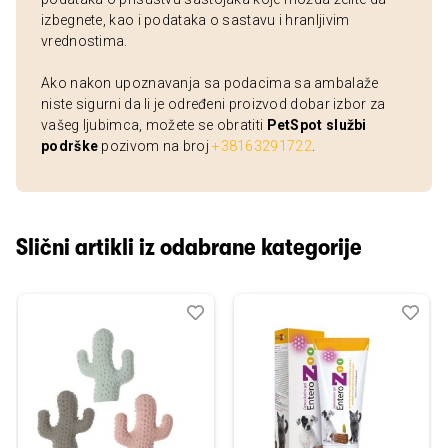
izbegnete, kao i podataka o sastavu i hranljivim
vrednostima.
Ako nakon upoznavanja sa podacima sa ambalaže
niste sigurni da li je određeni proizvod dobar izbor za
vašeg ljubimca, možete se obratiti
PetSpot službi
podrške
pozivom na broj
+38163291722
.
Slični artikli iz odabrane kategorije
Dodaj
Uporedi
Dod
Upo
u
u
listu
listu
želja
želj