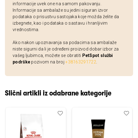
informacije uvek one na samom pakovanju.
Informacije sa ambalaže su jedini siguran izvor
podataka o prisustvu sastojaka koje možda želite da
izbegnete, kao i podataka o sastavu i hranljivim
vrednostima.
Ako nakon upoznavanja sa podacima sa ambalaže
niste sigurni da li je određeni proizvod dobar izbor za
vašeg ljubimca, možete se obratiti
PetSpot službi
podrške
pozivom na broj
+38163291722
.
Slični artikli iz odabrane kategorije
Dodaj
Uporedi
Dod
Upo
u
u
listu
listu
želja
želj