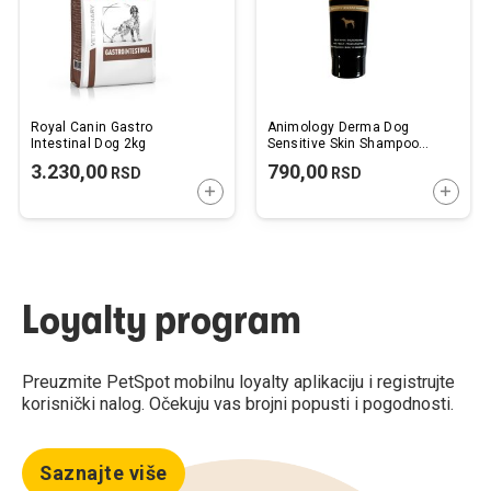
Royal Canin Gastro
Animology Derma Dog
Intestinal Dog 2kg
Sensitive Skin Shampoo
250ml
3.230,00
790,00
RSD
RSD
DODAJTE U KORPU
DODAJ
Loyalty program
Preuzmite PetSpot mobilnu loyalty aplikaciju i registrujte
korisnički nalog. Očekuju vas brojni popusti i pogodnosti.
Saznajte više