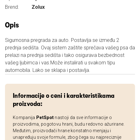
Brend:
Zolux
Opis
Sigurnosna pregrada za auto. Postavlja se između 2
prednja sedišta. Ovaj sistem zaštite sprečava vašeg psa da
prelazi na prednja sedišta i tako osigurava bezbednost
vašeg ljubimca i vas.Može instalirati u svakom tipu
automobila. Lako se sklapa i postavlja.
Informacije o ceni i karakteristikama
proizvoda:
Kompanija
PetSpot
nastoji da sve informacije o
proizvodima, pogotovu hrani, budu redovno ažurirane.
Međutim, proizvođači hrane konstatno menjaju i
unapređuju svoje formule, zbog čega su najpreciznije