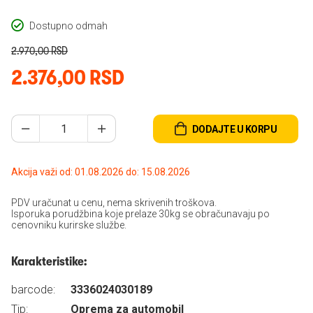
Dostupno odmah
2.970,00 RSD
2.376,00 RSD
DODAJTE U KORPU
Akcija važi od: 01.08.2026 do: 15.08.2026
PDV uračunat u cenu, nema skrivenih troškova.
Isporuka porudžbina koje prelaze 30kg se obračunavaju po
cenovniku kurirske službe.
Karakteristike:
barcode:
3336024030189
Tip:
Oprema za automobil