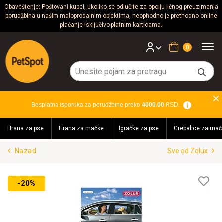
Obaveštenje: Poštovani kupci, ukoliko se odlučite za opciju ličnog preuzimanja
porudžbina u našim maloprodajnim objektima, neophodno je prethodno online
Psi
plaćanje isključivo platnim karticama.
Mačke
Korpa
Glodari
Ptice
Besplatna isporuka za porudžbine preko
4000.00
RSD.
Akvaristika
Hrana za pse
Hrana za mačke
Igračke za pse
Grebalice za mač
Teraristika
Nazad
Sve od Zolux
Brendovi
Blog
Lis
-20%
želj
Akcija!