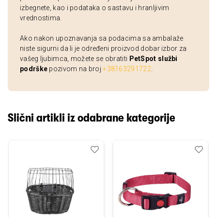
izbegnete, kao i podataka o sastavu i hranljivim
vrednostima.
Ako nakon upoznavanja sa podacima sa ambalaže
niste sigurni da li je određeni proizvod dobar izbor za
vašeg ljubimca, možete se obratiti
PetSpot službi
podrške
pozivom na broj
+38163291722
.
Slični artikli iz odabrane kategorije
Dodaj
Uporedi
Dod
Upo
u
u
listu
listu
želja
želj