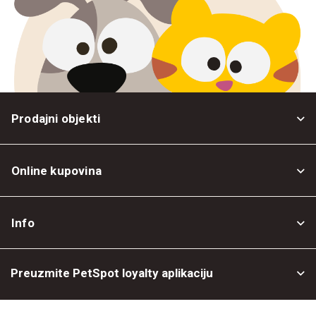
Prodajni objekti
Online kupovina
Opšti uslovi
Info
Politika privatnosti
O nama
Povrat robe
Preuzmite PetSpot loyalty aplikaciju
Prodajni objekti
Posao kod nas