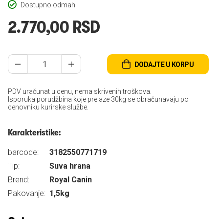
Dostupno odmah
2.770,00 RSD
DODAJTE U KORPU
PDV uračunat u cenu, nema skrivenih troškova.
Isporuka porudžbina koje prelaze 30kg se obračunavaju po
cenovniku kurirske službe.
Karakteristike:
barcode:
3182550771719
Tip:
Suva hrana
Brend:
Royal Canin
Pakovanje:
1,5kg