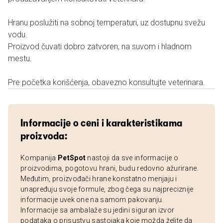
Hranu poslužiti na sobnoj temperaturi, uz dostupnu svežu
vodu.
Proizvod čuvati dobro zatvoren, na suvom i hladnom
mestu.
Pre početka korišćenja, obavezno konsultujte veterinara.
Informacije o ceni i karakteristikama
proizvoda:
Kompanija
PetSpot
nastoji da sve informacije o
proizvodima, pogotovu hrani, budu redovno ažurirane.
Međutim, proizvođači hrane konstatno menjaju i
unapređuju svoje formule, zbog čega su najpreciznije
informacije uvek one na samom pakovanju.
Informacije sa ambalaže su jedini siguran izvor
podataka o prisustvu sastojaka koje možda želite da