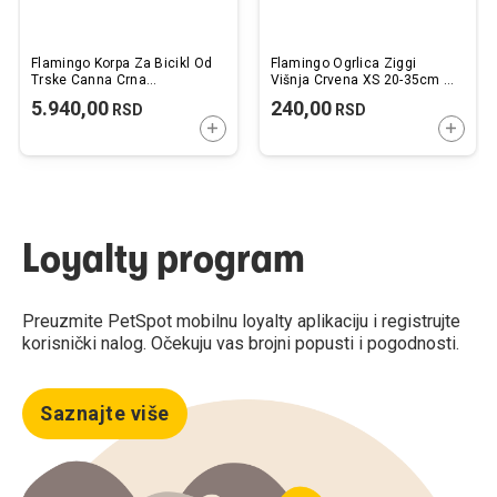
Flamingo Korpa Za Bicikl Od
Flamingo Ogrlica Ziggi
Trske Canna Crna
Višnja Crvena XS 20-35cm x
46,5x37,5x40.5cm
10mm
5.940,00
240,00
RSD
RSD
DODAJTE U KORPU
DODAJ
Loyalty program
Preuzmite PetSpot mobilnu loyalty aplikaciju i registrujte
korisnički nalog. Očekuju vas brojni popusti i pogodnosti.
Saznajte više