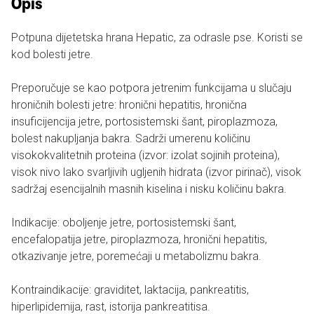
Opis
Potpuna dijetetska hrana Hepatic, za odrasle pse. Koristi se
kod bolesti jetre.
Preporučuje se kao potpora jetrenim funkcijama u slučaju
hroničnih bolesti jetre: hronični hepatitis, hronična
insuficijencija jetre, portosistemski šant, piroplazmoza,
bolest nakupljanja bakra. Sadrži umerenu količinu
visokokvalitetnih proteina (izvor: izolat sojinih proteina),
visok nivo lako svarljivih ugljenih hidrata (izvor pirinač), visok
sadržaj esencijalnih masnih kiselina i nisku količinu bakra.
Indikacije: oboljenje jetre, portosistemski šant,
encefalopatija jetre, piroplazmoza, hronični hepatitis,
otkazivanje jetre, poremećaji u metabolizmu bakra.
Kontraindikacije: graviditet, laktacija, pankreatitis,
hiperlipidemija, rast, istorija pankreatitisa.