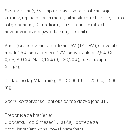
Sastav: pirinač, životinjske masti, izolat proteina soje,
kukuruz, repina pulpa, minerali, biljna vlakna, riblje ulje, frukto
-oligo-saharidi, DL-metionin, L-lizin, taurin, ekstrakt
nevenovog cveta (izvor luteina), L-karnitin.
Analitički sastav: sirovi proteini: 16% (14-18%), sirova ulja i
masti: 16%, sirovi pepeo: 4,7%, sirova vlakna: 2,5%, Ca:
0,7%, P: 0,5%, Na: 0,15% (0,10-0,20%), bakar ukupni:
5mg/kg.
Dodaci po kg: Vitamini/kg: A: 13000 IJ, D:1200 IJ, E:600
mg.
Sadrži konzervanse i antioksidanse dozvoljene u EU.
Preporuka za hranjenje:
U početku - do 6 meseci. U slučaju potrebe za
produžavanjem konsultovati veterinara.