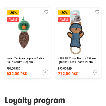
Dodaj
Uporedi
Dod
Upo
-20%
-20%
u
u
listu
listu
želja
želj
Imac Teniska Loptica Patka
480218 Zolux Buddy Plišana
Sa Plišanim Repom
Igračka Hrčak Plava 28cm
21x8x8cm
790,00
RSD
890,00
RSD
DODAJTE U KORPU
DODAJ
632,00
712,00
RSD
RSD
Loyalty program