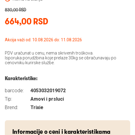
830,00 RSD
664,00 RSD
Akcija važi od: 10.08.2026 do: 11.08.2026
PDV uračunat u cenu, nema skrivenih troškova.
Isporuka porudžbina koje prelaze 30kg se obračunavaju po
cenovniku kurirske službe.
Karakteristike:
barcode:
4053032019072
Tip:
Amovi i prsluci
Brend:
Trixie
Informacije o ceni i karakteristikama