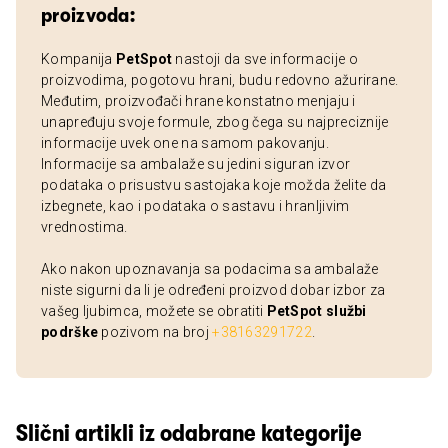
proizvoda:
Kompanija
PetSpot
nastoji da sve informacije o
proizvodima, pogotovu hrani, budu redovno ažurirane.
Međutim, proizvođači hrane konstatno menjaju i
unapređuju svoje formule, zbog čega su najpreciznije
informacije uvek one na samom pakovanju.
Informacije sa ambalaže su jedini siguran izvor
podataka o prisustvu sastojaka koje možda želite da
izbegnete, kao i podataka o sastavu i hranljivim
vrednostima.
Ako nakon upoznavanja sa podacima sa ambalaže
niste sigurni da li je određeni proizvod dobar izbor za
vašeg ljubimca, možete se obratiti
PetSpot službi
podrške
pozivom na broj
+38163291722
.
Slični artikli iz odabrane kategorije