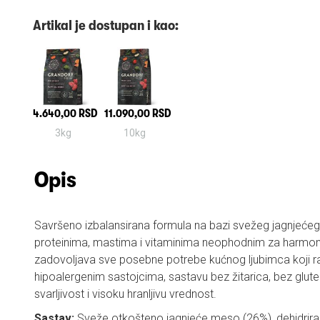
Artikal je dostupan i kao:
4.640,00 RSD
11.090,00 RSD
3kg
10kg
Opis
Savršeno izbalansirana formula na bazi svežeg jagnjeće
proteinima, mastima i vitaminima neophodnim za harmonič
zadovoljava sve posebne potrebe kućnog ljubimca koji ras
hipoalergenim sastojcima, sastavu bez žitarica, bez glute
svarljivost i visoku hranljivu vrednost.
Sastav:
Sveže otkošteno jagnjeće meso (26%), dehidrira