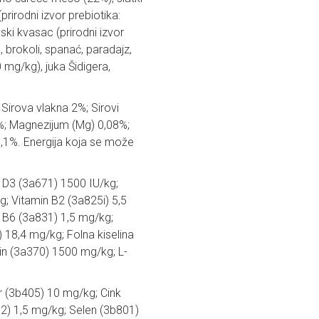
prirodni izvor prebiotika:
vski kvasac (prirodni izvor
, brokoli, spanać, paradajz,
 mg/kg), juka Šidigera,
 Sirova vlakna 2%; Sirovi
9%; Magnezijum (Mg) 0,08%;
,1%. Energija koja se može
 D3 (3a671) 1500 IU/kg;
; Vitamin B2 (3a825i) 5,5
 B6 (3a831) 1,5 mg/kg;
 18,4 mg/kg; Folna kiselina
rin (3a370) 1500 mg/kg; L-
 (3b405) 10 mg/kg; Cink
) 1,5 mg/kg; Selen (3b801)