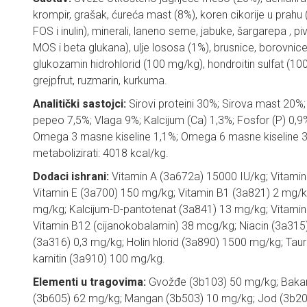
krompir, grašak, ćureća mast (8%), koren cikorije u prahu (
FOS i inulin), minerali, laneno seme, jabuke, šargarepa , pi
MOS i beta glukana), ulje lososa (1%), brusnice, borovnice
glukozamin hidrohlorid (100 mg/kg), hondroitin sulfat (100
grejpfrut, ruzmarin, kurkuma.
Analitički sastojci:
Sirovi proteini 30%; Sirova mast 20%;
pepeo 7,5%; Vlaga 9%; Kalcijum (Ca) 1,3%; Fosfor (P) 0,
Omega 3 masne kiseline 1,1%; Omega 6 masne kiseline 3
metabolizirati: 4018 kcal/kg.
Dodaci ishrani:
Vitamin A (3a672a) 15000 IU/kg; Vitamin
Vitamin E (3a700) 150 mg/kg; Vitamin B1 (3a821) 2 mg/kg
mg/kg; Kalcijum-D-pantotenat (3a841) 13 mg/kg; Vitamin
Vitamin B12 (cijanokobalamin) 38 mcg/kg; Niacin (3a315)
(3a316) 0,3 mg/kg; Holin hlorid (3a890) 1500 mg/kg; Tau
karnitin (3a910) 100 mg/kg.
Elementi u tragovima:
Gvožđe (3b103) 50 mg/kg; Bakar
(3b605) 62 mg/kg; Mangan (3b503) 10 mg/kg; Jod (3b202