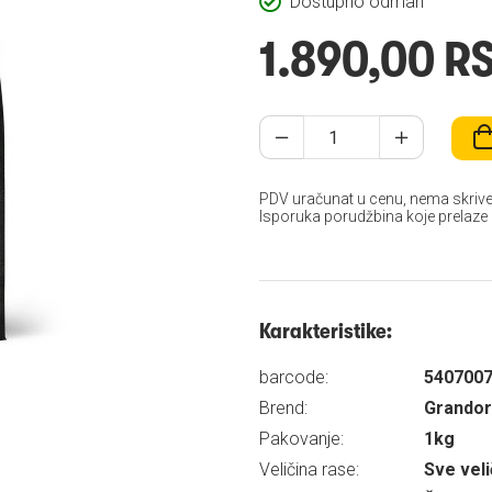
Dostupno odmah
1.890,00 R
PDV uračunat u cenu, nema skrive
Isporuka porudžbina koje prelaze
Karakteristike:
barcode:
540700
Brend:
Grandor
Pakovanje:
1kg
Veličina rase:
Sve veli