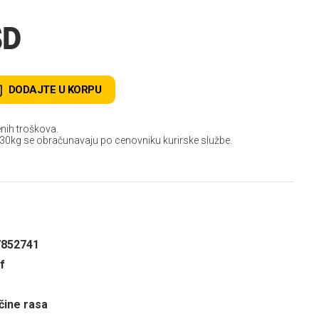
SD
DODAJTE U KORPU
nih troškova.
 30kg se obračunavaju po cenovniku kurirske službe.
7852741
f
čine rasa