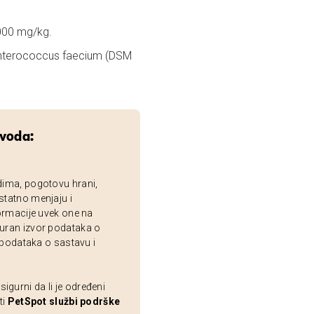
1000 mg/kg.
 Enterococcus faecium (DSM
zvoda:
dima, pogotovu hrani,
statno menjaju i
ormacije uvek one na
uran izvor podataka o
 podataka o sastavu i
gurni da li je određeni
ti
PetSpot službi podrške