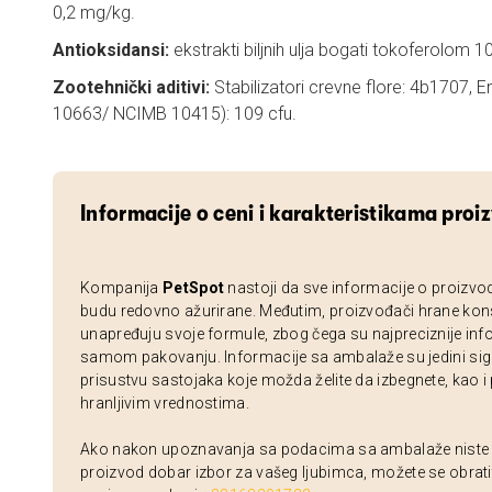
0,2 mg/kg.
Antioksidansi:
ekstrakti biljnih ulja bogati tokoferolom 
Zootehnički aditivi:
Stabilizatori crevne flore: 4b1707,
10663/ NCIMB 10415): 109 cfu.
Informacije o ceni i karakteristikama proi
Kompanija
PetSpot
nastoji da sve informacije o proizvo
budu redovno ažurirane. Međutim, proizvođači hrane kon
unapređuju svoje formule, zbog čega su najpreciznije inf
samom pakovanju. Informacije sa ambalaže su jedini sig
prisustvu sastojaka koje možda želite da izbegnete, kao i
hranljivim vrednostima.
Ako nakon upoznavanja sa podacima sa ambalaže niste si
proizvod dobar izbor za vašeg ljubimca, možete se obrati