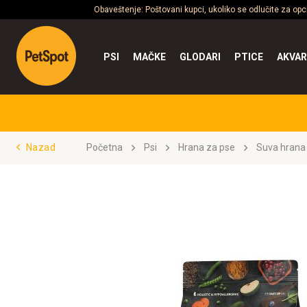
Obaveštenje: Poštovani kupci, ukoliko se odlučite za op
PSI
MAČKE
GLODARI
PTICE
AKVAR
Nazad
Početna
Psi
Hrana za pse
Suva hrana