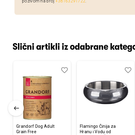
pozivom na broj
+38163291722
.
Slični artikli iz odabrane katego
odaj
poredi
Dodaj
Uporedi
Doda
Upor
u
u
istu
listu
listu
elja
želja
želja
Grandorf Dog Adult
Flamingo Činija za
Grain Free
Hranu i Vodu od