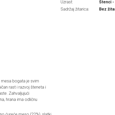
Uzrast:
Štenci -
Sadržaj žitarica:
Bez žita
g mesa bogata je svim
an rast i razvoj šteneta i
te. Zahvaljujući
na, hrana ima odličnu
no ćureće meso (22%), slatki