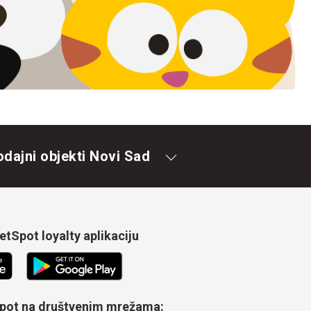
odajni objekti Novi Sad
tSpot loyalty aplikaciju
Spot na društvenim mrežama: