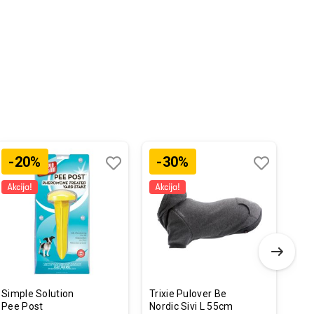
-20%
-30%
Dodaj
Uporedi
Dodaj
Uporedi
u
u
listu
listu
želja
želja
Simple Solution
Trixie Pulover Be
Cal
Pee Post
Nordic Sivi L 55cm
Adu