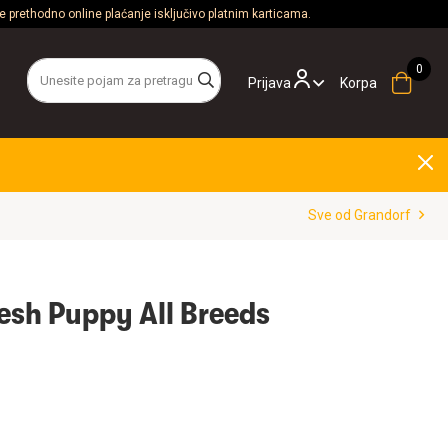
 prethodno online plaćanje isključivo platnim karticama.
Prijava
Korpa
Sve od Grandorf
esh Puppy All Breeds