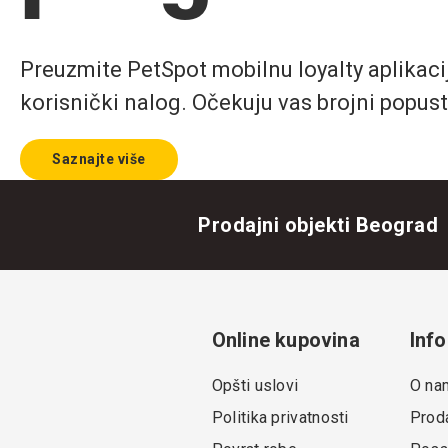
Preuzmite PetSpot mobilnu loyalty aplikaciju
korisnički nalog. Očekuju vas brojni popust
Saznajte više
Prodajni objekti Beograd
Online kupovina
Info
Opšti uslovi
O na
Politika privatnosti
Proda