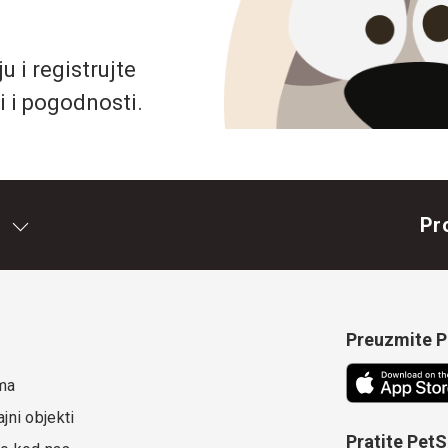
 i registrujte
i i pogodnosti.
Pr
Preuzmite Pe
ma
jni objekti
Pratite Pet