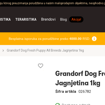
ciju ličnog preuzimanja porudžbina u našim maloprodajnim objektima, neophodno je
Brendovi
ISTIKA
TERARISTIKA
Blog
Akcija!
Besplatna isporuka za porudžbine preko
4000.00
RSD.
Grandorf Dog Fresh Puppy All Breeds Jagnjetina 1kg
Lista
želja
Grandorf Dog Fr
Jagnjetina 1kg
Šifra artikla
026782