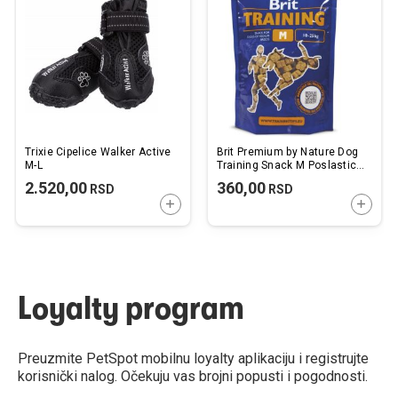
listu
listu
želja
želj
Trixie Cipelice Walker Active
Brit Premium by Nature Dog
M-L
Training Snack M Poslastica
200g
2.520,00
360,00
RSD
RSD
DODAJTE U KORPU
DODAJ
Loyalty program
Preuzmite PetSpot mobilnu loyalty aplikaciju i registrujte
korisnički nalog. Očekuju vas brojni popusti i pogodnosti.