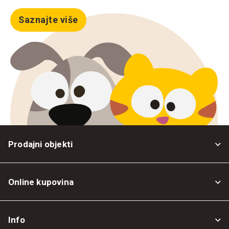
Saznajte više
Prodajni objekti
Online kupovina
Opšti uslovi
Info
Politika privatnosti