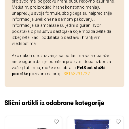
proizvodima, pogotovu hrani, budu redovno ažurirane.
Međutim, proizvođači hrane konstatno menjaju i
unapređuju svoje formule, zbog čega su najpreciznije
informacije uvek one na samom pakovanju.
Informacije sa ambalaže su jedini siguran izvor
podataka o prisustvu sastojaka koje možda želite da
izbegnete, kao i podataka o sastavu i hranljivim
vrednostima.
Ako nakon upoznavanja sa podacima sa ambalaže
niste sigurni da li je određeni proizvod dobar izbor za
vašeg ljubimca, možete se obratiti
PetSpot službi
podrške
pozivom na broj
+38163291722
.
Slični artikli iz odabrane kategorije
Dodaj
Uporedi
Dod
Upo
u
u