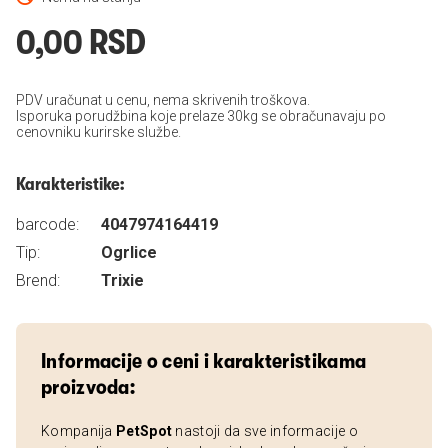
0,00 RSD
PDV uračunat u cenu, nema skrivenih troškova.
Isporuka porudžbina koje prelaze 30kg se obračunavaju po
cenovniku kurirske službe.
Karakteristike:
barcode:
4047974164419
Tip:
Ogrlice
Brend:
Trixie
Informacije o ceni i karakteristikama
proizvoda:
Kompanija
PetSpot
nastoji da sve informacije o