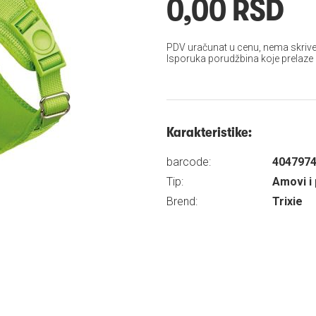
0,00 RSD
PDV uračunat u cenu, nema skrive
Isporuka porudžbina koje prelaze
Karakteristike:
barcode:
404797
Tip:
Amovi i 
Brend:
Trixie