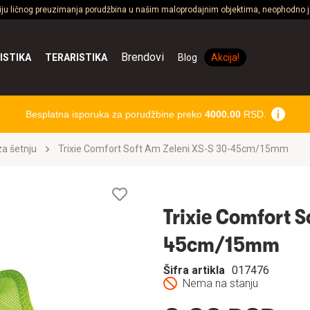
ciju ličnog preuzimanja porudžbina u našim maloprodajnim objektima, neophodno je
Brendovi
ISTIKA
TERARISTIKA
Blog
Akcija!
Besplatna isporuka za porudžbine preko
4000.00
RSD.
a šetnju
Trixie Comfort Soft Am Zeleni XS-S 30-45cm/15mm
Lista
želja
Trixie Comfort S
45cm/15mm
Šifra artikla
017476
Nema na stanju