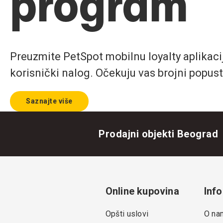
program
Preuzmite PetSpot mobilnu loyalty aplikaciju
korisnički nalog. Očekuju vas brojni popust
Saznajte više
Prodajni objekti Beograd
Online kupovina
Info
Opšti uslovi
O na