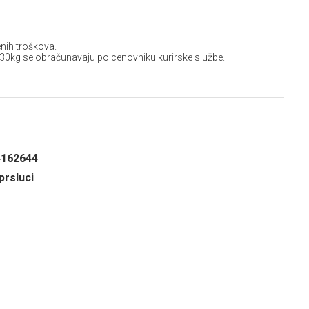
nih troškova.
 30kg se obračunavaju po cenovniku kurirske službe.
4162644
prsluci