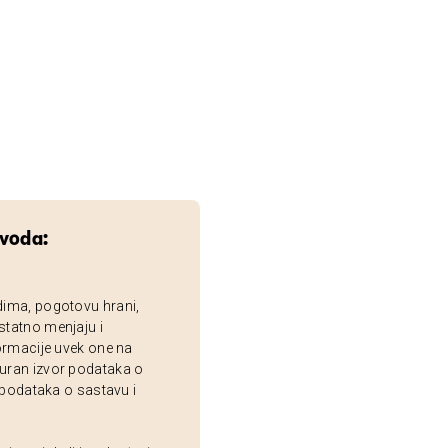
zvoda:
dima, pogotovu hrani,
statno menjaju i
ormacije uvek one na
uran izvor podataka o
 podataka o sastavu i