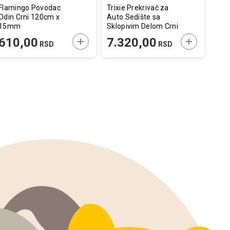
Flamingo Povodac
Trixie Prekrivač za
Trix
Odin Crni 120cm x
Auto Sedište sa
Kan
15mm
Sklopivim Delom Crni
Lopt
1,45x1,6m
28c
E U KORPU
DODAJTE U KORPU
DODAJTE U
610,00
7.320,00
83
RSD
RSD