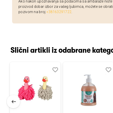
Ako nakon upoznavanja sa podacima sa ambalaže niste si
proizvod dobar izbor za vašeg ljubimca, možete se obrati
pozivom na broj
+38163291722
.
Slični artikli iz odabrane katego
Dodaj
Uporedi
Dodaj
Uporedi
Dod
Upo
u
u
u
listu
listu
listu
želja
želja
želj