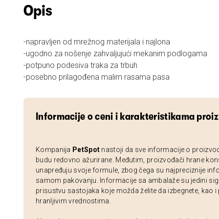
Opis
-napravljen od mrežnog materijala i najlona
-ugodno za nošenje zahvaljujući mekanim podlogama
-potpuno podesiva traka za trbuh
-posebno prilagođena malim rasama pasa
Informacije o ceni i karakteristikama proi
Kompanija
PetSpot
nastoji da sve informacije o proizvo
budu redovno ažurirane. Međutim, proizvođači hrane kon
unapređuju svoje formule, zbog čega su najpreciznije inf
samom pakovanju. Informacije sa ambalaže su jedini sig
prisustvu sastojaka koje možda želite da izbegnete, kao i
hranljivim vrednostima.