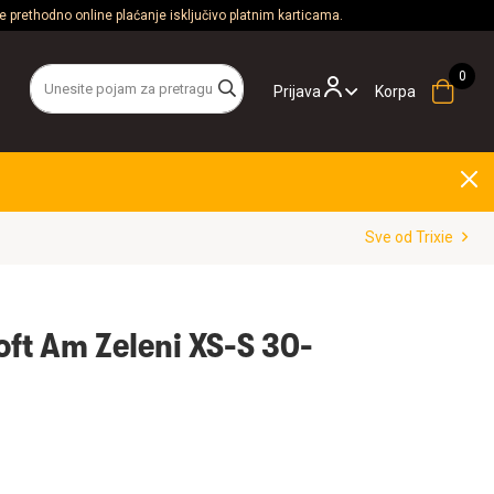
 prethodno online plaćanje isključivo platnim karticama.
Prijava
Korpa
Sve od Trixie
oft Am Zeleni XS-S 30-