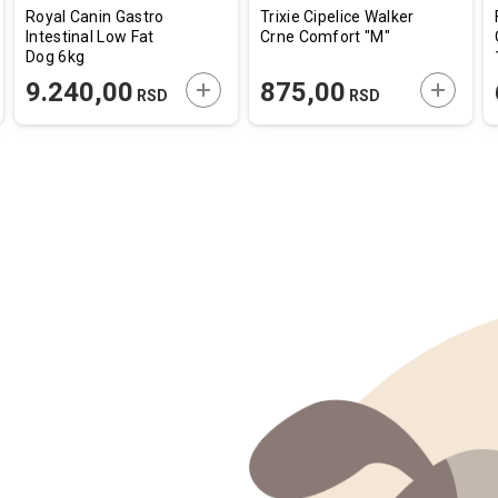
Royal Canin Gastro
Trixie Cipelice Walker
Intestinal Low Fat
Crne Comfort "M"
Dog 6kg
AJTE U KORPU
DODAJTE U KORPU
DODAJT
9.240,00
875,00
RSD
RSD