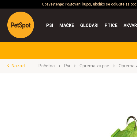
Obaveštenje: Poštovani kupci, ukoliko se odlučite za op
PSI
MAČKE
GLODARI
PTICE
AKVAR
Nazad
Početna
Psi
Oprema za pse
Oprema z