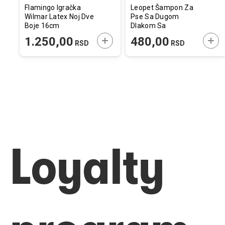
Flamingo Igračka
Leopet Šampon Za
Wilmar Latex Noj Dve
Pse Sa Dugom
Boje 16cm
Dlakom Sa
Aragnovim Uljem
ODAJTE U KORPU
DODAJTE U KORPU
DOD
1.250,00
480,00
RSD
RSD
500ml
Loyalty