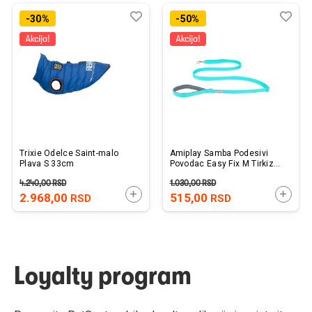
Dodaj
Uporedi
Dod
Upo
-30%
-50%
u
u
listu
listu
želja
želj
Trixie Odelce Saint-malo
Amiplay Samba Podesivi
Plava S 33cm
Povodac Easy Fix M Tirkiz
160-300cm x 2cm
4.240,00
RSD
1.030,00
RSD
DODAJTE U KORPU
DODAJ
2.968,00
515,00
RSD
RSD
Loyalty program