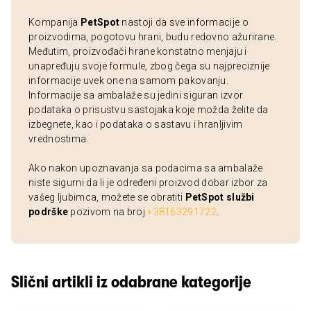
Kompanija
PetSpot
nastoji da sve informacije o
proizvodima, pogotovu hrani, budu redovno ažurirane.
Međutim, proizvođači hrane konstatno menjaju i
unapređuju svoje formule, zbog čega su najpreciznije
informacije uvek one na samom pakovanju.
Informacije sa ambalaže su jedini siguran izvor
podataka o prisustvu sastojaka koje možda želite da
izbegnete, kao i podataka o sastavu i hranljivim
vrednostima.
Ako nakon upoznavanja sa podacima sa ambalaže
niste sigurni da li je određeni proizvod dobar izbor za
vašeg ljubimca, možete se obratiti
PetSpot službi
podrške
pozivom na broj
+38163291722
.
Slični artikli iz odabrane kategorije