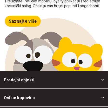
Preuzmite PetSpot mobilnu loyalty aplikaciju i registrujte
korisnički nalog. Očekuju vas brojni popusti i pogodnosti.
Saznajte više
Prodajni objekti
Online kupovina