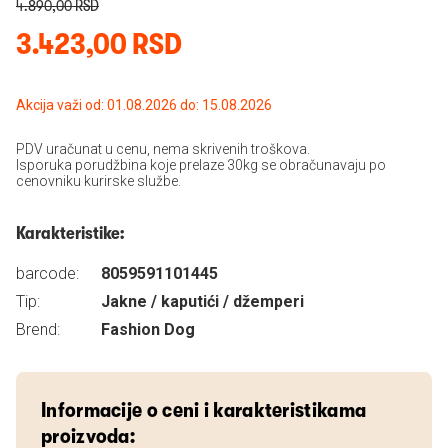
4.890,00 RSD
3.423,00 RSD
Akcija važi od: 01.08.2026 do: 15.08.2026
PDV uračunat u cenu, nema skrivenih troškova.
Isporuka porudžbina koje prelaze 30kg se obračunavaju po
cenovniku kurirske službe.
Karakteristike:
barcode:
8059591101445
Tip:
Jakne / kaputići / džemperi
Brend:
Fashion Dog
Informacije o ceni i karakteristikama
proizvoda: