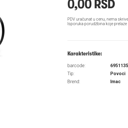
0,00 RSD
PDV uračunat u cenu, nema skrive
Isporuka porudžbina koje prelaze
Karakteristike:
barcode:
695113
Tip:
Povoci
Brend:
Imac