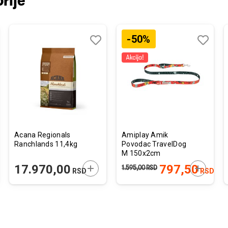
rije
-50%
j
edi
Dodaj
Uporedi
Dodaj
Uporedi
u
u
listu
listu
želja
želja
Acana Regionals
Amiplay Amik
Ranchlands 11,4kg
Povodac TravelDog
M 150x2cm
JTE U KORPU
DODAJTE U KORPU
DODAJTE
17.970,00
797,50
1.595,00
RSD
RSD
RSD