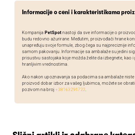
Informacije o ceni i karakteristikama proi
Kompanija
PetSpot
nastoji da sve informacije o proizvo
budu redovno ažurirane. Međutim, proizvođači hrane kon
unapređuju svoje formule, zbog čega su najpreciznije inf
samom pakovanju. Informacije sa ambalaže su jedini sig
prisustvu sastojaka koje možda želite da izbegnete, kao i
hranljivim vrednostima.
Ako nakon upoznavanja sa podacima sa ambalaže niste si
proizvod dobar izbor za vašeg ljubimca, možete se obrati
pozivom na broj
+38163291722
.