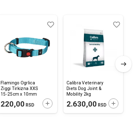
Dodaj
Uporedi
Dodaj
Uporedi
u
u
listu
listu
želja
želja
Flamingo Ogrlica
Calibra Veterinary
Dol
Ziggi Tirkizna XXS
Diets Dog Joint &
Pre
15-25cm x 10mm
Mobility 2kg
Div
 U KORPU
DODAJTE U KORPU
DODAJTE U 
220,00
2.630,00
2
RSD
RSD