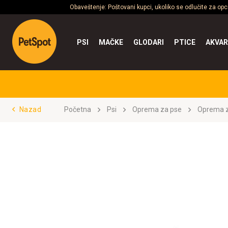
Obaveštenje: Poštovani kupci, ukoliko se odlučite za op
PSI
MAČKE
GLODARI
PTICE
AKVAR
Nazad
Početna
Psi
Oprema za pse
Oprema z