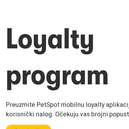
Loyalty
program
Preuzmite PetSpot mobilnu loyalty aplikaciju
korisnički nalog. Očekuju vas brojni popust