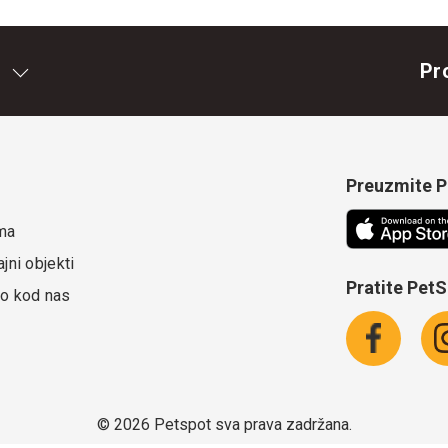
Pr
Preuzmite Pe
ma
jni objekti
Pratite Pet
o kod nas
©
2026 Petspot sva prava zadržana.