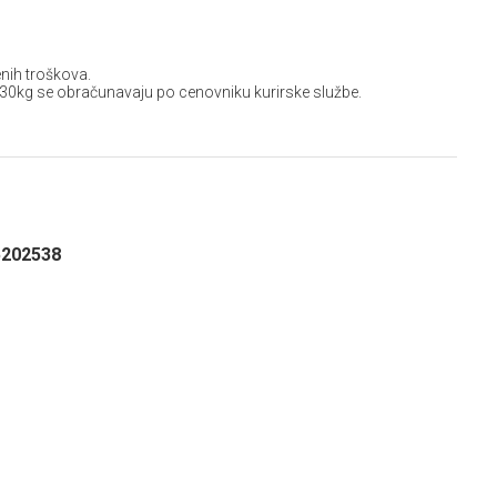
nih troškova.
 30kg se obračunavaju po cenovniku kurirske službe.
5202538