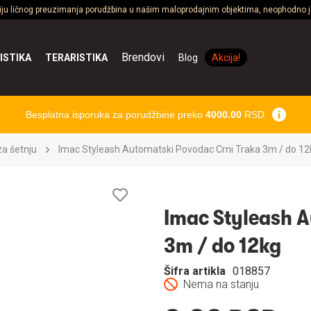
ciju ličnog preuzimanja porudžbina u našim maloprodajnim objektima, neophodno je
Brendovi
ISTIKA
TERARISTIKA
Blog
Akcija!
Besplatna isporuka za porudžbine preko
4000.00
RSD.
a šetnju
Imac Styleash Automatski Povodac Crni Traka 3m / do 12
Lista
želja
Imac Styleash A
3m / do 12kg
Šifra artikla
018857
Nema na stanju