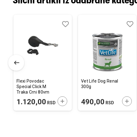
Slični artikli iz odabrane katego
odaj
poredi
Dodaj
Uporedi
Doda
Upor
u
u
istu
listu
listu
elja
želja
želja
Flexi Povodac
Vet Life Dog Renal
Special Click M
300g
Traka Crni 80vm
ODAJTE U KORPU
DODAJTE U KORPU
DODA
1.120,00
490,00
RSD
RSD