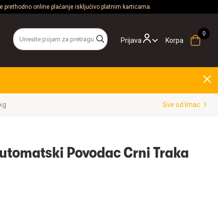
 prethodno online plaćanje isključivo platnim karticama.
Prijava
Korpa
kg
Sve od Imac
utomatski Povodac Crni Traka