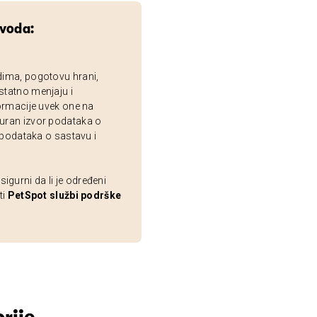
zvoda:
dima, pogotovu hrani,
statno menjaju i
ormacije uvek one na
uran izvor podataka o
 podataka o sastavu i
gurni da li je određeni
ti
PetSpot službi podrške