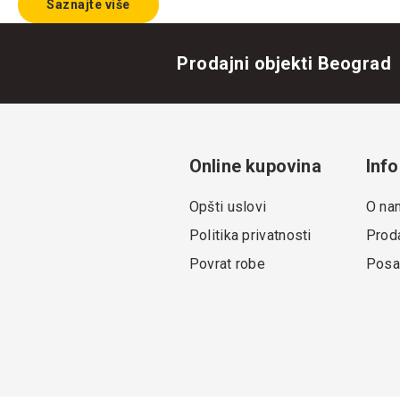
Saznajte više
Prodajni objekti Beograd
Online kupovina
Info
Opšti uslovi
O na
Politika privatnosti
Proda
Povrat robe
Posa