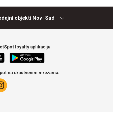
odajni objekti Novi Sad
tSpot loyalty aplikaciju
Spot na društvenim mrežama: