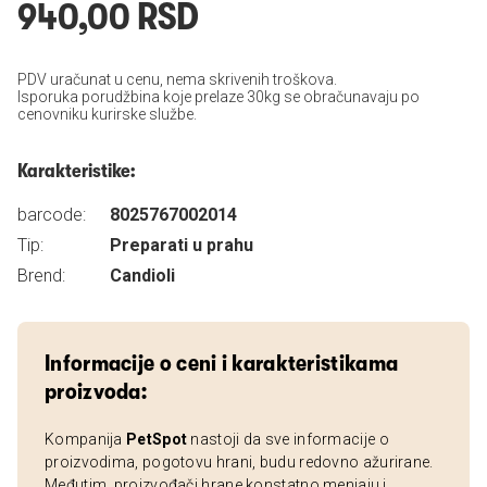
940,00 RSD
PDV uračunat u cenu, nema skrivenih troškova.
Isporuka porudžbina koje prelaze 30kg se obračunavaju po
cenovniku kurirske službe.
Karakteristike:
barcode:
8025767002014
Tip:
Preparati u prahu
Brend:
Candioli
Informacije o ceni i karakteristikama
proizvoda:
Kompanija
PetSpot
nastoji da sve informacije o
proizvodima, pogotovu hrani, budu redovno ažurirane.
Međutim, proizvođači hrane konstatno menjaju i