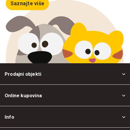
Saznajte više
Prodajni objekti
Online kupovina
Opšti uslovi
Info
Politika privatnosti