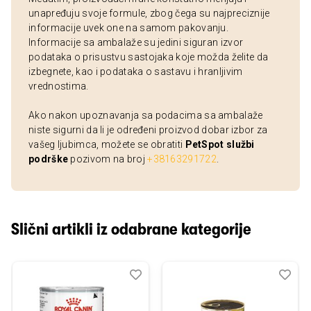
unapređuju svoje formule, zbog čega su najpreciznije
informacije uvek one na samom pakovanju.
Informacije sa ambalaže su jedini siguran izvor
podataka o prisustvu sastojaka koje možda želite da
izbegnete, kao i podataka o sastavu i hranljivim
vrednostima.
Ako nakon upoznavanja sa podacima sa ambalaže
niste sigurni da li je određeni proizvod dobar izbor za
vašeg ljubimca, možete se obratiti
PetSpot službi
podrške
pozivom na broj
+38163291722
.
Slični artikli iz odabrane kategorije
Dodaj
Uporedi
Dod
Upo
u
u
listu
listu