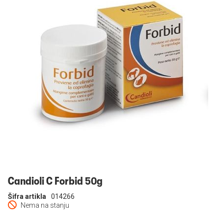
Prijavi se
Candioli C Forbid 50g
Šifra artikla
014266
Nema na stanju