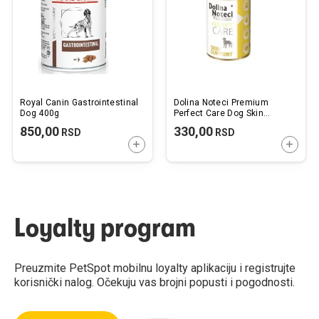
želja
želj
Royal Canin Gastrointestinal
Dolina Noteci Premium
Dog 400g
Perfect Care Dog Skin
Support 400g
850,00
330,00
RSD
RSD
DODAJTE U KORPU
DODAJ
Loyalty program
Preuzmite PetSpot mobilnu loyalty aplikaciju i registrujte
korisnički nalog. Očekuju vas brojni popusti i pogodnosti.