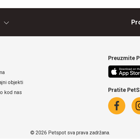
Pr
Preuzmite Pe
ma
jni objekti
Pratite Pet
o kod nas
©
2026 Petspot sva prava zadržana.