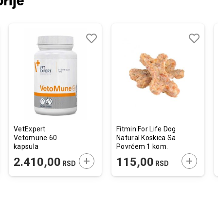
rije
j
edi
Dodaj
Uporedi
Dodaj
Uporedi
u
u
listu
listu
želja
želja
VetExpert
Fitmin For Life Dog
Vetomune 60
Natural Koskica Sa
kapsula
Povrćem 1 kom.
JTE U KORPU
DODAJTE U KORPU
DODAJTE
2.410,00
115,00
RSD
RSD