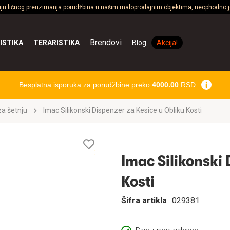
ciju ličnog preuzimanja porudžbina u našim maloprodajnim objektima, neophodno je
Brendovi
ISTIKA
TERARISTIKA
Blog
Akcija!
Besplatna isporuka za porudžbine preko
4000.00
RSD.
a šetnju
Imac Silikonski Dispenzer za Kesice u Obliku Kosti
Lista
želja
Imac Silikonski 
Kosti
Šifra artikla
029381