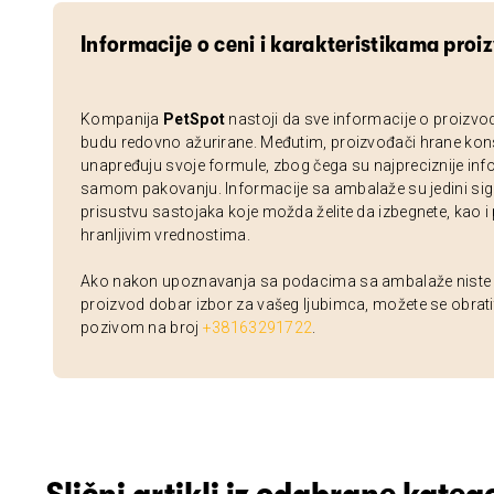
Informacije o ceni i karakteristikama proi
Kompanija
PetSpot
nastoji da sve informacije o proizvo
budu redovno ažurirane. Međutim, proizvođači hrane kon
unapređuju svoje formule, zbog čega su najpreciznije inf
samom pakovanju. Informacije sa ambalaže su jedini sig
prisustvu sastojaka koje možda želite da izbegnete, kao i
hranljivim vrednostima.
Ako nakon upoznavanja sa podacima sa ambalaže niste si
proizvod dobar izbor za vašeg ljubimca, možete se obrati
pozivom na broj
+38163291722
.