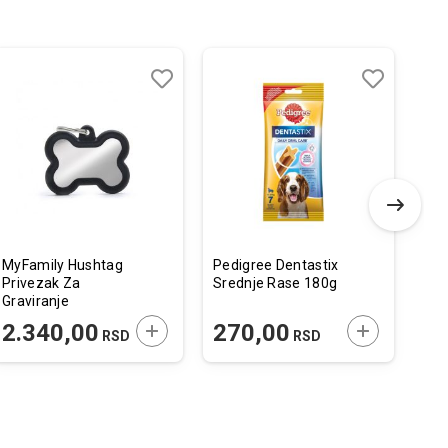
-
Dodaj
Uporedi
Dodaj
Uporedi
u
u
listu
listu
želja
želja
MyFamily Hushtag
Pedigree Dentastix
Cal
Privezak Za
Srednje Rase 180g
Cla
Graviranje
Gov
Hromirana Koska
 U KORPU
DODAJTE U KORPU
DODAJTE U 
2.340,00
270,00
340
RSD
RSD
Sa Crnom Gumom