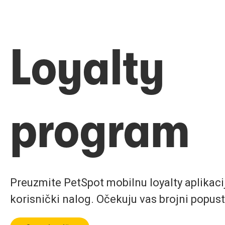
Loyalty
program
Preuzmite PetSpot mobilnu loyalty aplikaciju
korisnički nalog. Očekuju vas brojni popust