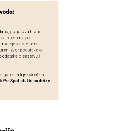
zvoda:
dima, pogotovu hrani,
statno menjaju i
ormacije uvek one na
uran izvor podataka o
 podataka o sastavu i
gurni da li je određeni
ti
PetSpot službi podrške