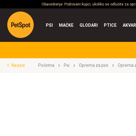
Obaveštenje: Poštovani kupci, ukoliko se odlučite za op
PSI
MAČKE
GLODARI
PTICE
AKVAR
Nazad
Početna
Psi
Oprema za pse
Oprema z