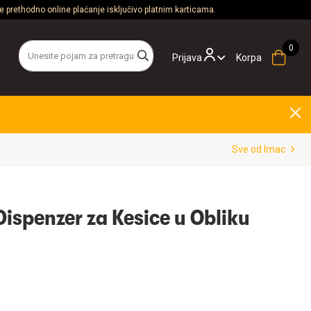
 prethodno online plaćanje isključivo platnim karticama.
Prijava
Korpa
Sve od Imac
Dispenzer za Kesice u Obliku