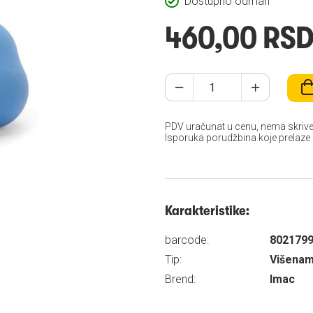
Dostupno odmah
460,00 RS
PDV uračunat u cenu, nema skrive
Isporuka porudžbina koje prelaze
Karakteristike:
barcode:
802179
Tip:
Višenam
Brend:
Imac