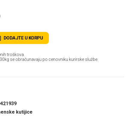
D
DODAJTE U KORPU
nih troškova.
 30kg se obračunavaju po cenovniku kurirske službe.
9421939
enske kutijice