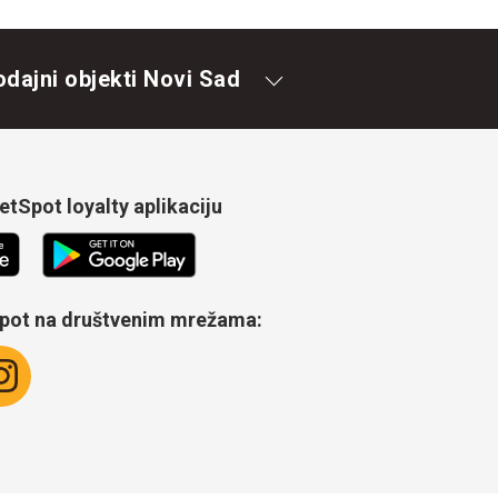
odajni objekti Novi Sad
tSpot loyalty aplikaciju
Spot na društvenim mrežama: