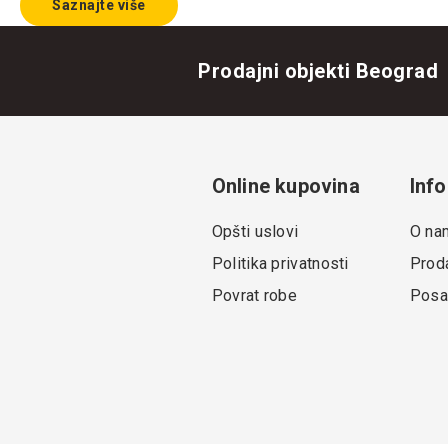
Saznajte više
Prodajni objekti Beograd
Online kupovina
Info
Opšti uslovi
O na
Politika privatnosti
Proda
Povrat robe
Posa