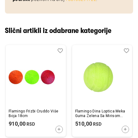
Slični artikli iz odabrane kategorije
Dodaj
Uporedi
Dod
Upo
u
u
listu
listu
želja
želj
Flamingo Frizbi Cruddo Više
Flamingo Dina Loptica Meka
Boja 18cm
Guma Zelena Sa Mirisom
Mente 7cm
910,00
510,00
RSD
RSD
DODAJTE U KORPU
DODAJ