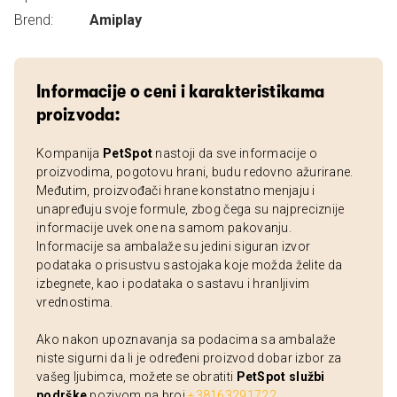
Brend:
Amiplay
Informacije o ceni i karakteristikama
proizvoda:
Kompanija
PetSpot
nastoji da sve informacije o
proizvodima, pogotovu hrani, budu redovno ažurirane.
Međutim, proizvođači hrane konstatno menjaju i
unapređuju svoje formule, zbog čega su najpreciznije
informacije uvek one na samom pakovanju.
Informacije sa ambalaže su jedini siguran izvor
podataka o prisustvu sastojaka koje možda želite da
izbegnete, kao i podataka o sastavu i hranljivim
vrednostima.
Ako nakon upoznavanja sa podacima sa ambalaže
niste sigurni da li je određeni proizvod dobar izbor za
vašeg ljubimca, možete se obratiti
PetSpot službi
podrške
pozivom na broj
+38163291722
.