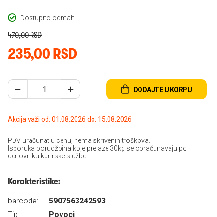
Dostupno odmah
470,00 RSD
235,00 RSD
DODAJTE U KORPU
Akcija važi od: 01.08.2026 do: 15.08.2026
PDV uračunat u cenu, nema skrivenih troškova.
Isporuka porudžbina koje prelaze 30kg se obračunavaju po
cenovniku kurirske službe.
Karakteristike:
barcode:
5907563242593
Tip:
Povoci