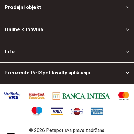
Prodajni objekti
Online kupovina
Opšti uslovi
Info
Politika privatnosti
O nama
Povrat robe
Preuzmite PetSpot loyalty aplikaciju
Prodajni objekti
Posao kod nas
©
2026 Petspot sva prava zadržana.