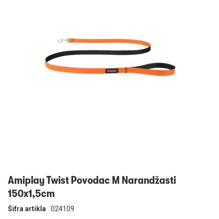
Prijavi se
Amiplay Twist Povodac M Narandžasti
150x1,5cm
Šifra artikla
024109