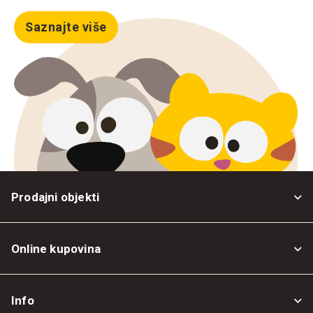
Saznajte više
Prodajni objekti
Online kupovina
Opšti uslovi
Info
Politika privatnosti