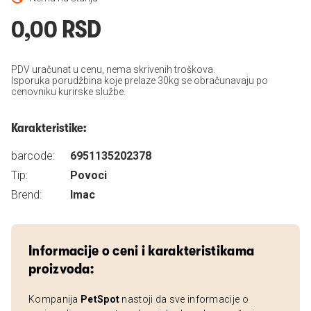
0,00 RSD
PDV uračunat u cenu, nema skrivenih troškova.
Isporuka porudžbina koje prelaze 30kg se obračunavaju po
cenovniku kurirske službe.
Karakteristike:
barcode:
6951135202378
Tip:
Povoci
Brend:
Imac
Informacije o ceni i karakteristikama
proizvoda:
Kompanija
PetSpot
nastoji da sve informacije o