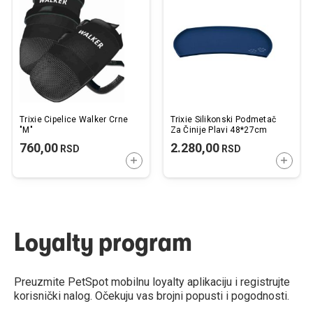
listu
listu
želja
želj
Trixie Cipelice Walker Crne
Trixie Silikonski Podmetač
"M"
Za Činije Plavi 48*27cm
760,00
2.280,00
RSD
RSD
DODAJTE U KORPU
DODAJ
Loyalty program
Preuzmite PetSpot mobilnu loyalty aplikaciju i registrujte
korisnički nalog. Očekuju vas brojni popusti i pogodnosti.