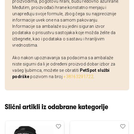
proizvodima, pogotovu hrani, budu redovno ažurirane.
Međutim, proizvođači hrane konstatno menjaju i
unapređuju svoje formule, zbog čega su najpreciznije
informacije uvek one na samom pakovanju.
Informacije sa ambalaže su jedini siguran izvor
podataka o prisustvu sastojaka koje možda želite da
izbegnete, kao i podataka o sastavu i hranljivim
vrednostima.
Ako nakon upoznavanja sa podacima sa ambalaže
niste sigurni da li je određeni proizvod dobar izbor za
vašeg ljubimca, možete se obratiti
PetSpot službi
podrške
pozivom na broj
+38163291722
.
Slični artikli iz odabrane kategorije
Dodaj
Uporedi
Dod
Upo
u
u