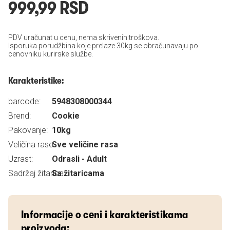
999,99 RSD
PDV uračunat u cenu, nema skrivenih troškova.
Isporuka porudžbina koje prelaze 30kg se obračunavaju po
cenovniku kurirske službe.
Karakteristike:
barcode:
5948308000344
Brend:
Cookie
Pakovanje:
10kg
Veličina rase:
Sve veličine rasa
Uzrast:
Odrasli - Adult
Sadržaj žitarica:
Sa žitaricama
Informacije o ceni i karakteristikama
proizvoda: