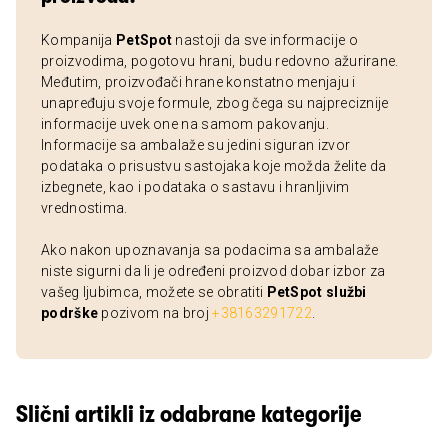
Kompanija
PetSpot
nastoji da sve informacije o
proizvodima, pogotovu hrani, budu redovno ažurirane.
Međutim, proizvođači hrane konstatno menjaju i
unapređuju svoje formule, zbog čega su najpreciznije
informacije uvek one na samom pakovanju.
Informacije sa ambalaže su jedini siguran izvor
podataka o prisustvu sastojaka koje možda želite da
izbegnete, kao i podataka o sastavu i hranljivim
vrednostima.
Ako nakon upoznavanja sa podacima sa ambalaže
niste sigurni da li je određeni proizvod dobar izbor za
vašeg ljubimca, možete se obratiti
PetSpot službi
podrške
pozivom na broj
+38163291722
.
Slični artikli iz odabrane kategorije