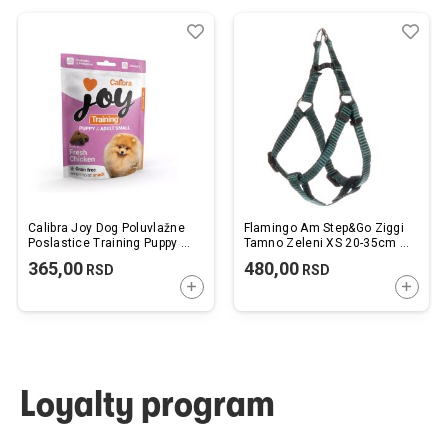
Dodaj
Uporedi
Dod
Upo
u
u
listu
listu
želja
želj
Calibra Joy Dog Poluvlažne
Flamingo Am Step&Go Ziggi
Poslastice Training Puppy &
Tamno Zeleni XS 20-35cm x
Adult Small Piletina 150g
10mm
365,00
480,00
RSD
RSD
DODAJTE U KORPU
DODAJ
Loyalty program