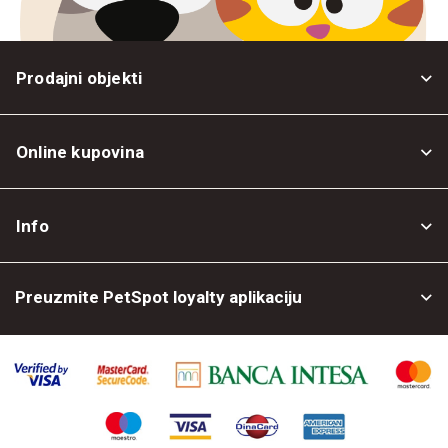
Prodajni objekti
Online kupovina
Opšti uslovi
Info
Politika privatnosti
O nama
Povrat robe
Preuzmite PetSpot loyalty aplikaciju
Prodajni objekti
Posao kod nas