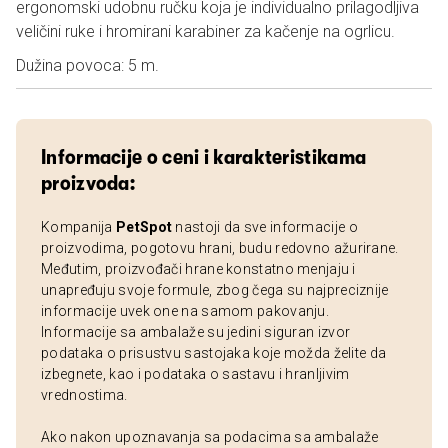
ergonomski udobnu ručku koja je individualno prilagodljiva
veličini ruke i hromirani karabiner za kačenje na ogrlicu.
Dužina povoca: 5 m.
Informacije o ceni i karakteristikama
proizvoda:
Kompanija
PetSpot
nastoji da sve informacije o
proizvodima, pogotovu hrani, budu redovno ažurirane.
Međutim, proizvođači hrane konstatno menjaju i
unapređuju svoje formule, zbog čega su najpreciznije
informacije uvek one na samom pakovanju.
Informacije sa ambalaže su jedini siguran izvor
podataka o prisustvu sastojaka koje možda želite da
izbegnete, kao i podataka o sastavu i hranljivim
vrednostima.
Ako nakon upoznavanja sa podacima sa ambalaže