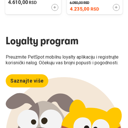
4.610,00
RSD
6.050,00
RSD
DODAJTE U KORPU
DODAJ
4.235,00
RSD
Loyalty program
Preuzmite PetSpot mobilnu loyalty aplikaciju i registrujte
korisnički nalog. Očekuju vas brojni popusti i pogodnosti.
Saznajte više