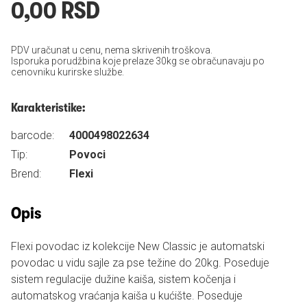
0,00 RSD
PDV uračunat u cenu, nema skrivenih troškova.
Isporuka porudžbina koje prelaze 30kg se obračunavaju po
cenovniku kurirske službe.
Karakteristike:
barcode:
4000498022634
Tip:
Povoci
Brend:
Flexi
Opis
Flexi povodac iz kolekcije New Classic je automatski
povodac u vidu sajle za pse težine do 20kg. Poseduje
sistem regulacije dužine kaiša, sistem kočenja i
automatskog vraćanja kaiša u kućište. Poseduje