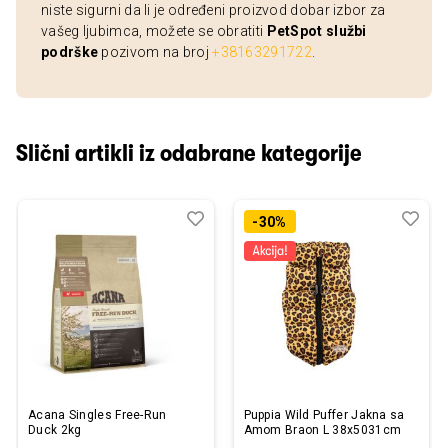
niste sigurni da li je određeni proizvod dobar izbor za
vašeg ljubimca, možete se obratiti
PetSpot službi
podrške
pozivom na broj
+38163291722
.
Slični artikli iz odabrane kategorije
Dodaj
Uporedi
Dod
Upo
-30%
u
u
listu
listu
želja
želj
Acana Singles Free-Run
Puppia Wild Puffer Jakna sa
Duck 2kg
Amom Braon L 38x5031cm