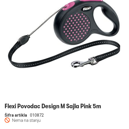
Prijavi se
Flexi Povodac Design M Sajla Pink 5m
Šifra artikla
010872
Nema na stanju