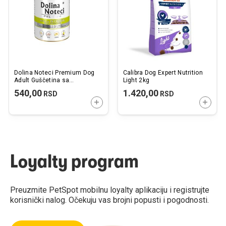
želja
želj
Dolina Noteci Premium Dog
Calibra Dog Expert Nutrition
Adult Guščetina sa
Light 2kg
Krompirima 800g
540,00
1.420,00
RSD
RSD
DODAJTE U KORPU
DODAJ
Loyalty program
Preuzmite PetSpot mobilnu loyalty aplikaciju i registrujte
korisnički nalog. Očekuju vas brojni popusti i pogodnosti.