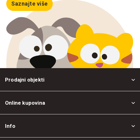
Saznajte više
Prodajni objekti
Online kupovina
Opšti uslovi
Info
Politika privatnosti