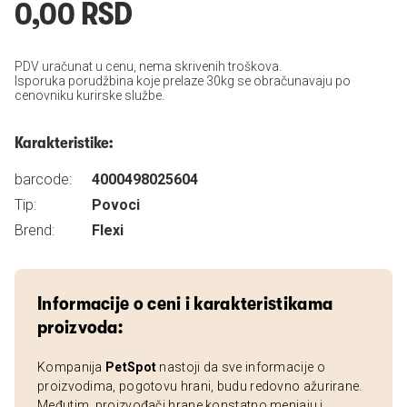
0,00 RSD
PDV uračunat u cenu, nema skrivenih troškova.
Isporuka porudžbina koje prelaze 30kg se obračunavaju po
cenovniku kurirske službe.
Karakteristike:
barcode:
4000498025604
Tip:
Povoci
Brend:
Flexi
Informacije o ceni i karakteristikama
proizvoda:
Kompanija
PetSpot
nastoji da sve informacije o
proizvodima, pogotovu hrani, budu redovno ažurirane.
Međutim, proizvođači hrane konstatno menjaju i