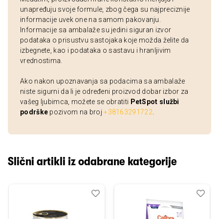
unapređuju svoje formule, zbog čega su najpreciznije
informacije uvek one na samom pakovanju.
Informacije sa ambalaže su jedini siguran izvor
podataka o prisustvu sastojaka koje možda želite da
izbegnete, kao i podataka o sastavu i hranljivim
vrednostima.
Ako nakon upoznavanja sa podacima sa ambalaže
niste sigurni da li je određeni proizvod dobar izbor za
vašeg ljubimca, možete se obratiti
PetSpot službi
podrške
pozivom na broj
+38163291722
.
Slični artikli iz odabrane kategorije
Dodaj
Uporedi
Dod
Upo
u
u
listu
listu