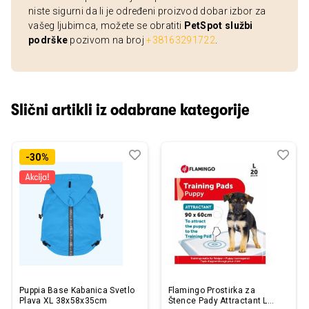
niste sigurni da li je određeni proizvod dobar izbor za
vašeg ljubimca, možete se obratiti
PetSpot službi
podrške
pozivom na broj
+38163291722
.
Slični artikli iz odabrane kategorije
Dodaj
Uporedi
Dod
Upo
-30%
u
u
listu
listu
želja
želj
Puppia Base Kabanica Svetlo
Flamingo Prostirka za
Plava XL 38x58x35cm
Štence Pady Attractant L