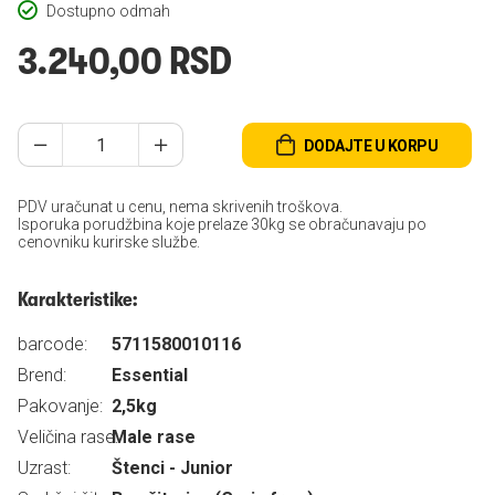
Dostupno odmah
3.240,00 RSD
DODAJTE U KORPU
PDV uračunat u cenu, nema skrivenih troškova.
Isporuka porudžbina koje prelaze 30kg se obračunavaju po
cenovniku kurirske službe.
Karakteristike:
barcode:
5711580010116
Brend:
Essential
Pakovanje:
2,5kg
Veličina rase:
Male rase
Uzrast:
Štenci - Junior