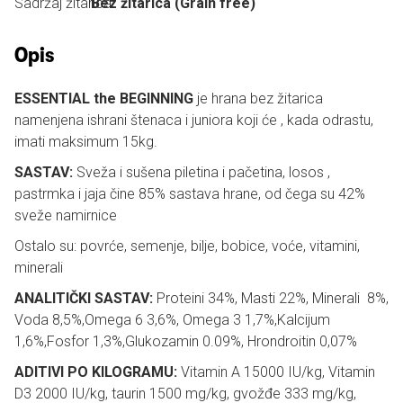
Sadržaj žitarica:
Bez žitarica (Grain free)
Opis
ESSENTIAL the BEGINNING
je hrana bez žitarica
namenjena ishrani štenaca i juniora koji će , kada odrastu,
imati maksimum 15kg.
SASTAV:
Sveža i sušena piletina i pačetina, losos ,
pastrmka i jaja čine 85% sastava hrane, od čega su 42%
sveže namirnice
Ostalo su: povrće, semenje, bilje, bobice, voće, vitamini,
minerali
ANALITIČKI SASTAV:
Proteini 34%, Masti 22%, Minerali 8%,
Voda 8,5%,Omega 6 3,6%, Omega 3 1,7%,Kalcijum
1,6%,Fosfor 1,3%,Glukozamin 0.09%, Hrondroitin 0,07%
ADITIVI PO KILOGRAMU:
Vitamin A 15000 IU/kg, Vitamin
D3 2000 IU/kg, taurin 1500 mg/kg, gvožđe 333 mg/kg,