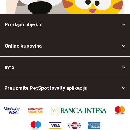
Prodajni objekti
Online kupovina
Opšti uslovi
Info
Politika privatnosti
O nama
Povrat robe
Preuzmite PetSpot loyalty aplikaciju
Prodajni objekti
Posao kod nas