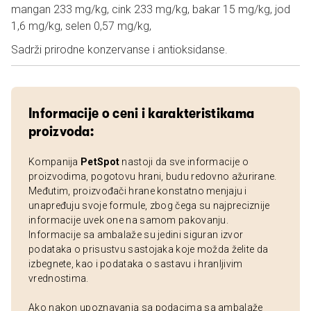
mangan 233 mg/kg, cink 233 mg/kg, bakar 15 mg/kg, jod
1,6 mg/kg, selen 0,57 mg/kg,
Sadrži prirodne konzervanse i antioksidanse.
Informacije o ceni i karakteristikama
proizvoda:
Kompanija
PetSpot
nastoji da sve informacije o
proizvodima, pogotovu hrani, budu redovno ažurirane.
Međutim, proizvođači hrane konstatno menjaju i
unapređuju svoje formule, zbog čega su najpreciznije
informacije uvek one na samom pakovanju.
Informacije sa ambalaže su jedini siguran izvor
podataka o prisustvu sastojaka koje možda želite da
izbegnete, kao i podataka o sastavu i hranljivim
vrednostima.
Ako nakon upoznavanja sa podacima sa ambalaže