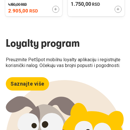
90x60cm / 20 kom.
1.750,00
RSD
4.150,00
RSD
DODAJTE U KORPU
DODAJ
2.905,00
RSD
Loyalty program
Preuzmite PetSpot mobilnu loyalty aplikaciju i registrujte
korisnički nalog. Očekuju vas brojni popusti i pogodnosti.
Saznajte više