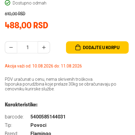
Dostupno odmah
610,00 RSD
488,00 RSD
DODAJTE U KORPU
Akcija važi od: 10.08.2026 do: 11.08.2026
PDV uračunat u cenu, nema skrivenih troškova.
Isporuka porudžbina koje prelaze 30kg se obračunavaju po
cenovniku kurirske službe.
Karakteristike:
barcode:
5400585144031
Tip:
Povoci
Brend:
Flamingo