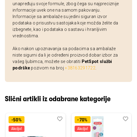
unapređuju svoje formule, zbog čega su najpreciznije
informacije uvek one na samom pakovanju.
Informacije sa ambalaže su jedini siguran izvor
podataka o prisustvu sastojaka koje možda želite da
izbegnete, kao i podataka o sastavu i hranljivim
vrednostima.
Ako nakon upoznavanja sa podacima sa ambalaže
niste sigurni da li je određeni proizvod dobar izbor za
vašeg ljubimca, možete se obratiti
PetSpot službi
podrške
pozivom na broj
+38163291722
.
Slični artikli iz odabrane kategorije
Dodaj
Uporedi
Dod
Upo
-50%
-70%
u
u
listu
listu
želja
želj