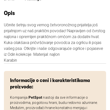
Opis
Učinite šetnju svog vernog četvoronožnog prijatelja još
prijatnijom uz naš praktični povodac! Napravljen od čvrstog
najlona i opremljen praktičnom omčom za dodatni hvat.
Kuka olakšava pričvršćivanje povodca za ogrlicu ili pojas
vašeg psa. Otkrijte i naše odgovarajuće ogrlice i pojaseve
iz Odin kolekcije. Materijal: najlon
Karabin
Informacije o ceni i karakteristikama
proizvoda:
Kompanija
PetSpot
nastoji da sve informacije o
proizvodima, pogotovu hrani, budu redovno ažurirane.
Međutim, proizvođači hrane konstatno menjaju i