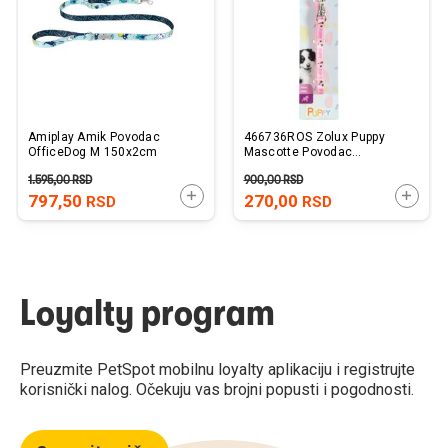
Amiplay Amik Povodac
466736ROS Zolux Puppy
OfficeDog M 150x2cm
Mascotte Povodac
8mm/1,2m Roze
1.595,00
RSD
900,00
RSD
DODAJTE U KORPU
DODAJ
797,50
270,00
RSD
RSD
Loyalty program
Preuzmite PetSpot mobilnu loyalty aplikaciju i registrujte
korisnički nalog. Očekuju vas brojni popusti i pogodnosti.