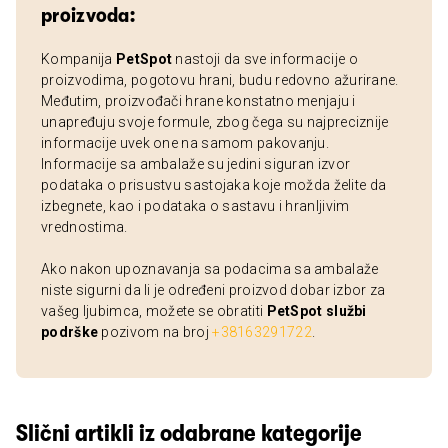
proizvoda:
Kompanija
PetSpot
nastoji da sve informacije o
proizvodima, pogotovu hrani, budu redovno ažurirane.
Međutim, proizvođači hrane konstatno menjaju i
unapređuju svoje formule, zbog čega su najpreciznije
informacije uvek one na samom pakovanju.
Informacije sa ambalaže su jedini siguran izvor
podataka o prisustvu sastojaka koje možda želite da
izbegnete, kao i podataka o sastavu i hranljivim
vrednostima.
Ako nakon upoznavanja sa podacima sa ambalaže
niste sigurni da li je određeni proizvod dobar izbor za
vašeg ljubimca, možete se obratiti
PetSpot službi
podrške
pozivom na broj
+38163291722
.
Slični artikli iz odabrane kategorije