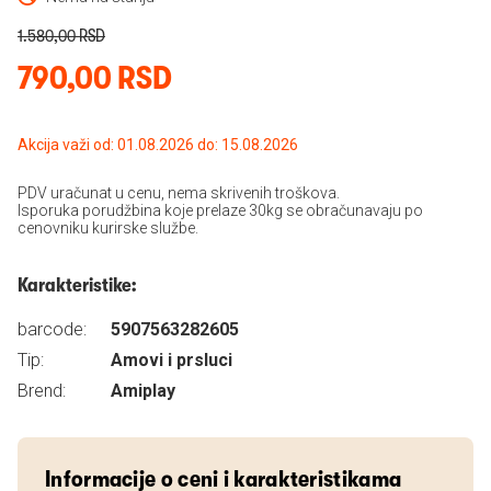
1.580,00 RSD
790,00 RSD
Akcija važi od: 01.08.2026 do: 15.08.2026
PDV uračunat u cenu, nema skrivenih troškova.
Isporuka porudžbina koje prelaze 30kg se obračunavaju po
cenovniku kurirske službe.
Karakteristike:
barcode:
5907563282605
Tip:
Amovi i prsluci
Brend:
Amiplay
Informacije o ceni i karakteristikama