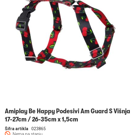
Prijavi se
Amiplay Be Happy Podesivi Am Guard S Višnja
17-27cm / 26-35cm x 1,5cm
Šifra artikla
023865
Nema na stanju