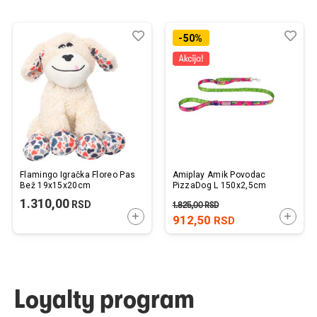
Dodaj
Uporedi
Dod
Upo
-50%
u
u
listu
listu
želja
želj
Flamingo Igračka Floreo Pas
Amiplay Amik Povodac
Bež 19x15x20cm
PizzaDog L 150x2,5cm
1.310,00
RSD
1.825,00
RSD
DODAJTE U KORPU
DODAJ
912,50
RSD
Loyalty program