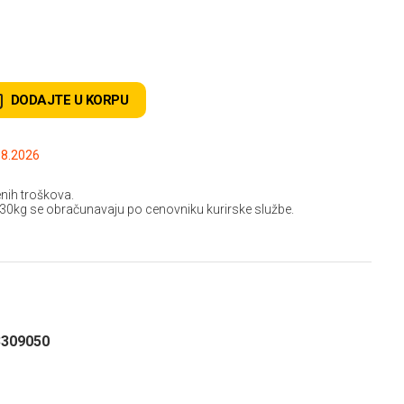
DODAJTE U KORPU
.2026 do: 15.08.2026
nih troškova.
 30kg se obračunavaju po cenovniku kurirske službe.
3309050