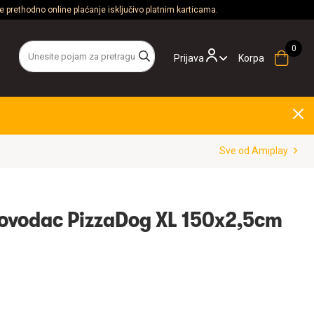
 prethodno online plaćanje isključivo platnim karticama.
Prijava
Korpa
Sve od Amiplay
ovodac PizzaDog XL 150x2,5cm