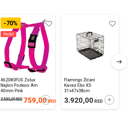
-70%
Dodaj
Uporedi
Dodaj
Uporedi
u
u
listu
listu
želja
želja
462080FUS Zolux
Flamingo Žičani
Fla
Najlon Podesiv Am
Kavez Ebo XS
Ogr
40mm Pink
31x47x38cm
Kon
63
 U KORPU
DODAJTE U KORPU
DODAJTE U 
759,00
3.920,00
5
2.530,00
RSD
RSD
RSD