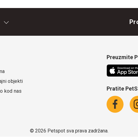
Pr
Preuzmite Pe
ma
jni objekti
Pratite Pet
o kod nas
©
2026 Petspot sva prava zadržana.