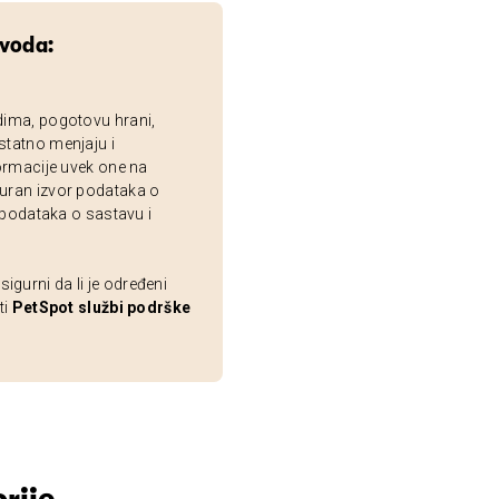
zvoda:
dima, pogotovu hrani,
statno menjaju i
ormacije uvek one na
uran izvor podataka o
 podataka o sastavu i
gurni da li je određeni
ti
PetSpot službi podrške