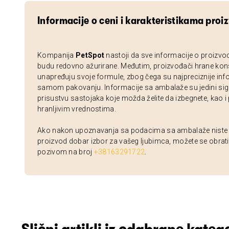
Informacije o ceni i karakteristikama proi
Kompanija
PetSpot
nastoji da sve informacije o proizvo
budu redovno ažurirane. Međutim, proizvođači hrane kon
unapređuju svoje formule, zbog čega su najpreciznije inf
samom pakovanju. Informacije sa ambalaže su jedini sig
prisustvu sastojaka koje možda želite da izbegnete, kao i
hranljivim vrednostima.
Ako nakon upoznavanja sa podacima sa ambalaže niste si
proizvod dobar izbor za vašeg ljubimca, možete se obrati
pozivom na broj
+38163291722
.