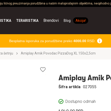
ciju ličnog preuzimanja porudžbina u našim maloprodajnim objektima, neophodno je
Brendovi
ISTIKA
TERARISTIKA
Blog
Akcija!
Besplatna isporuka za porudžbine preko
4000.00
RSD.
a šetnju
Amiplay Amik Povodac PizzaDog XL 150x2,5cm
Lista
želja
Amiplay Amik P
Šifra artikla
027055
Dostupno odmah