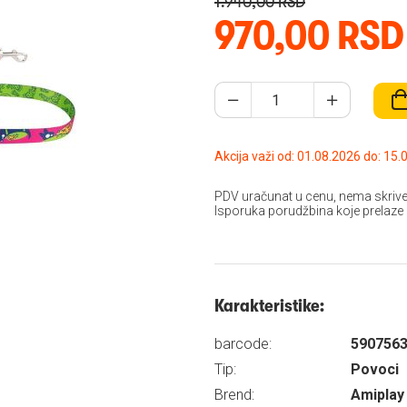
1.940,00 RSD
970,00 RSD
Akcija važi od: 01.08
PDV uračunat u cenu, nema skrive
Isporuka porudžbina koje prelaze
Karakteristike:
barcode:
590756
Tip:
Povoci
Brend:
Amiplay