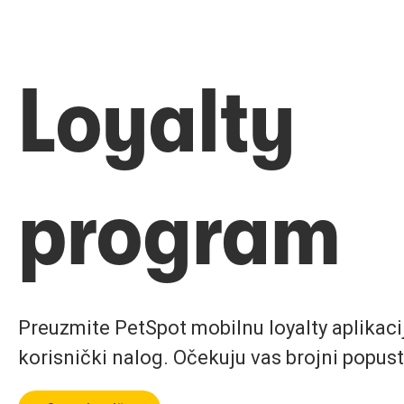
Loyalty
program
Preuzmite PetSpot mobilnu loyalty aplikaciju
korisnički nalog. Očekuju vas brojni popust