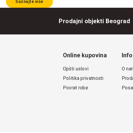
Saznajte više
Prodajni objekti Beograd
Online kupovina
Info
Opšti uslovi
O na
Politika privatnosti
Proda
Povrat robe
Posa