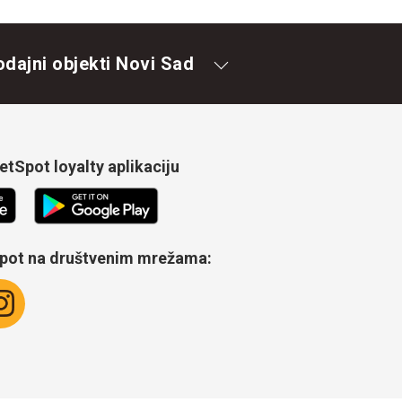
odajni objekti Novi Sad
tSpot loyalty aplikaciju
Spot na društvenim mrežama: