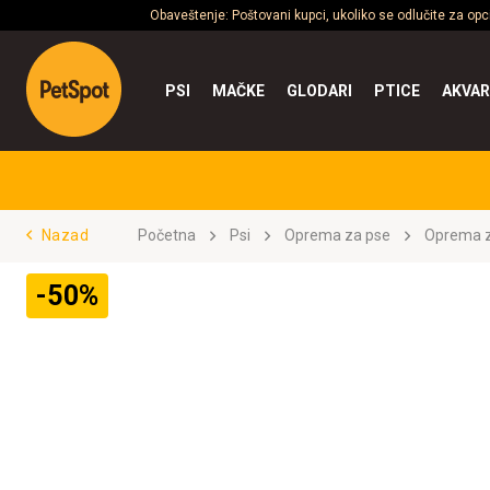
Obaveštenje: Poštovani kupci, ukoliko se odlučite za op
PSI
MAČKE
GLODARI
PTICE
AKVAR
Nazad
Početna
Psi
Oprema za pse
Oprema z
-50%