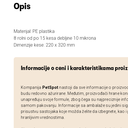
Opis
Materijal: PE plastika
8 rolni od po 15 kesa debljine 10 mikrona
Dimenzije kese: 220 x 320 mm
Informacije o ceni i karakteristikama proi
Kompanija
PetSpot
nastoji da sve informacije o proizvo
budu redovno ažurirane. Međutim, proizvođači hrane kon
unapređuju svoje formule, zbog čega su najpreciznije inf
samom pakovanju. Informacije sa ambalaže su jedini sig
prisustvu sastojaka koje možda želite da izbegnete, kao i
hranljivim vrednostima.