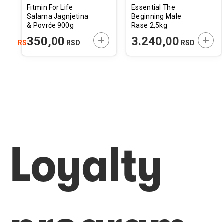
Fitmin For Life
Essential The
Salama Jagnjetina
Beginning Male
& Povrće 900g
Rase 2,5kg
ODAJTE U KORPU
DODAJTE U KORPU
DODA
,00
350,00
3.240,00
RSD
RSD
RSD
Loyalty