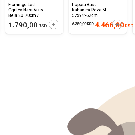
Flamingo Led
Puppia Base
Ogrlica Nera Visio
Kabanica Roze 5L
Bela 20-70cm /
57x94x62cm
16mm
JTE U KORPU
DODAJTE U KORPU
DODAJTE
1.790,00
4.466,00
6.380,00
RSD
RSD
RSD