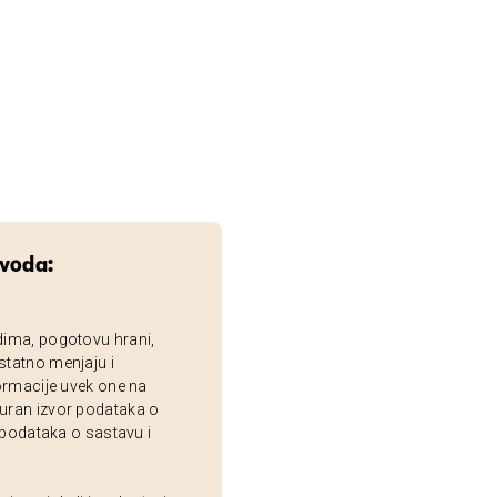
zvoda:
dima, pogotovu hrani,
statno menjaju i
ormacije uvek one na
uran izvor podataka o
 podataka o sastavu i