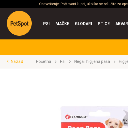
Obaveštenje: Poštovani kupci, ukoliko se odlučite za op
PSI
MAČKE
GLODARI
PTICE
AKVAR
Nazad
Početna
Psi
Nega i higijena pasa
Higij