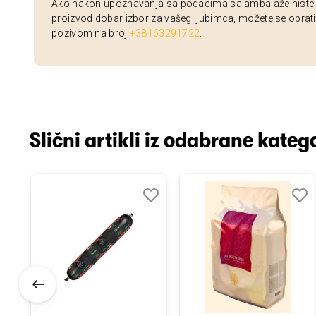
Ako nakon upoznavanja sa podacima sa ambalaže niste si
proizvod dobar izbor za vašeg ljubimca, možete se obrati
pozivom na broj
+38163291722
.
Slični artikli iz odabrane katego
odaj
poredi
Dodaj
Uporedi
Doda
Upor
u
u
istu
listu
listu
elja
želja
želja