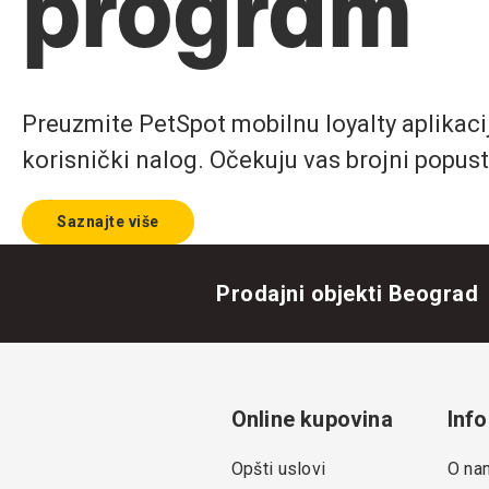
program
Preuzmite PetSpot mobilnu loyalty aplikaciju
korisnički nalog. Očekuju vas brojni popust
Saznajte više
Prodajni objekti Beograd
Online kupovina
Info
Opšti uslovi
O na