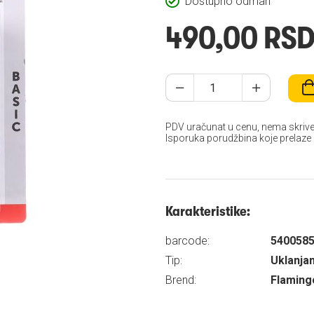
Dostupno odmah
490,00 RS
PDV uračunat u cenu, nema skrive
Isporuka porudžbina koje prelaze
Karakteristike:
barcode:
540058
Tip:
Uklanja
Brend:
Flaming