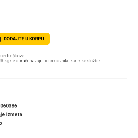
D
DODAJTE U KORPU
nih troškova.
 30kg se obračunavaju po cenovniku kurirske službe.
5060386
nje izmeta
o