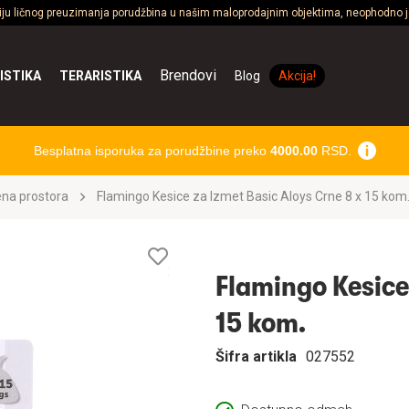
ciju ličnog preuzimanja porudžbina u našim maloprodajnim objektima, neophodno je
Brendovi
ISTIKA
TERARISTIKA
Blog
Akcija!
Besplatna isporuka za porudžbine preko
4000.00
RSD.
ena prostora
Flamingo Kesice za Izmet Basic Aloys Crne 8 x 15 kom
Lista
želja
Flamingo Kesice 
15 kom.
Šifra artikla
027552