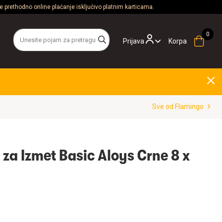
 prethodno online plaćanje isključivo platnim karticama.
Prijava
Korpa
.
Sve od Flamingo
za Izmet Basic Aloys Crne 8 x