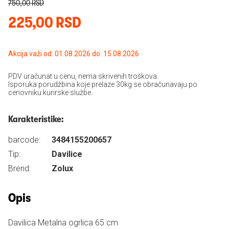
750,00 RSD
225,00 RSD
Akcija važi od: 01.08.2026 do: 15.08.2026
PDV uračunat u cenu, nema skrivenih troškova.
Isporuka porudžbina koje prelaze 30kg se obračunavaju po
cenovniku kurirske službe.
Karakteristike:
barcode:
3484155200657
Tip:
Davilice
Brend:
Zolux
Opis
Davilica Metalna ogrlica 65 cm