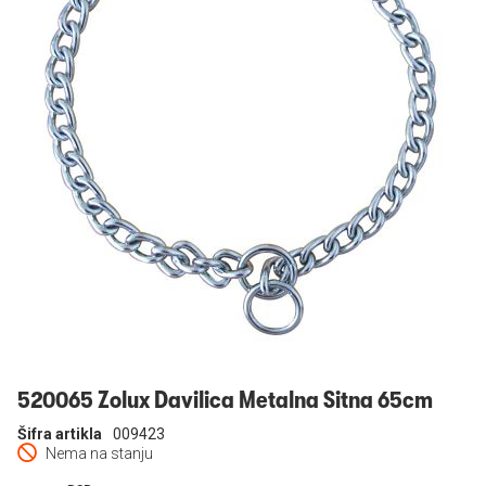
Prijavi se
520065 Zolux Davilica Metalna Sitna 65cm
Šifra artikla
009423
Nema na stanju