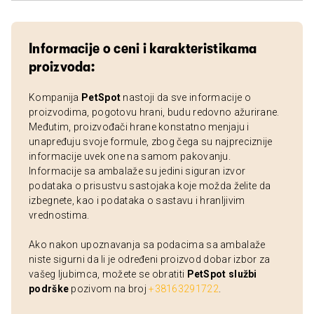
Informacije o ceni i karakteristikama
proizvoda:
Kompanija
PetSpot
nastoji da sve informacije o
proizvodima, pogotovu hrani, budu redovno ažurirane.
Međutim, proizvođači hrane konstatno menjaju i
unapređuju svoje formule, zbog čega su najpreciznije
informacije uvek one na samom pakovanju.
Informacije sa ambalaže su jedini siguran izvor
podataka o prisustvu sastojaka koje možda želite da
izbegnete, kao i podataka o sastavu i hranljivim
vrednostima.
Ako nakon upoznavanja sa podacima sa ambalaže
niste sigurni da li je određeni proizvod dobar izbor za
vašeg ljubimca, možete se obratiti
PetSpot službi
podrške
pozivom na broj
+38163291722
.