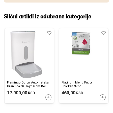
Slični artikli iz odabrane kategorije
Dodaj
Uporedi
Dod
Upo
u
u
listu
listu
želja
želj
Flamingo Odion Automatska
Platinum Menu Puppy
Hranilica Sa Tajmerom Bela
Chicken 375g
19,5x16,5x37x24x31cm /
17.900,00
460,00
RSD
RSD
4,5L
DODAJTE U KORPU
DODAJ