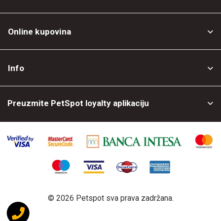
Online kupovina
Opšti uslovi
Info
Politika privatnosti
O nama
Povrat robe
Preuzmite PetSpot loyalty aplikaciju
Prodajni objekti
Posao kod nas
©
2026 Petspot sva prava zadržana.