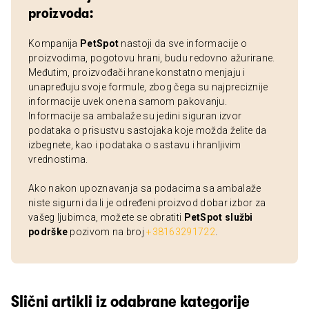
proizvoda:
Kompanija
PetSpot
nastoji da sve informacije o
proizvodima, pogotovu hrani, budu redovno ažurirane.
Međutim, proizvođači hrane konstatno menjaju i
unapređuju svoje formule, zbog čega su najpreciznije
informacije uvek one na samom pakovanju.
Informacije sa ambalaže su jedini siguran izvor
podataka o prisustvu sastojaka koje možda želite da
izbegnete, kao i podataka o sastavu i hranljivim
vrednostima.
Ako nakon upoznavanja sa podacima sa ambalaže
niste sigurni da li je određeni proizvod dobar izbor za
vašeg ljubimca, možete se obratiti
PetSpot službi
podrške
pozivom na broj
+38163291722
.
Slični artikli iz odabrane kategorije