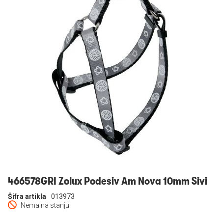
Prijavi se
466578GRI Zolux Podesiv Am Nova 10mm Sivi
Šifra artikla
013973
Nema na stanju