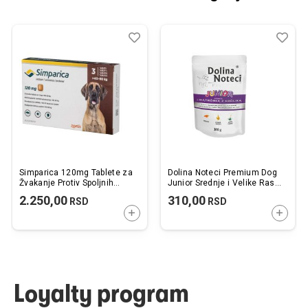
Dodaj
Uporedi
Dod
Upo
u
u
listu
listu
želja
želj
Simparica 120mg Tablete za
Dolina Noteci Premium Dog
Žvakanje Protiv Spoljnih
Junior Srednje i Velike Rase
Parazita za Pse 40-60kg
Zečja Džigerica 300g
2.250,00
310,00
RSD
RSD
1kom.
DODAJTE U KORPU
DODAJ
Loyalty program