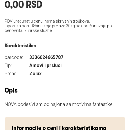
0,00 RSD
PDV uračunat u cenu, nema skrivenih troškova.
Isporuka porudžbina koje prelaze 30kg se obračunavaju po
cenovniku kurirske službe.
Karakteristike:
barcode:
3336024665787
Tip:
Amovi i prsluci
Brend:
Zolux
Opis
NOVA podesivi am od najlona sa motivima fantastike.
Informacije o ceni i karakteristikama