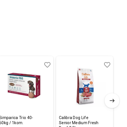
Dodaj
Uporedi
Dodaj
Uporedi
u
u
listu
listu
želja
želja
Simparica Trio 40-
Calibra Dog Life
Fitm
60kg / 1kom.
Senior Medium Fresh
Konz