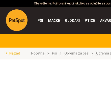
Obaveštenje: Poštovani kupci, ukoliko se odlučite za op
PSI
MAČKE
GLODARI
PTICE
AKVAR
Nazad
Početna
Psi
Oprema za pse
Oprema z