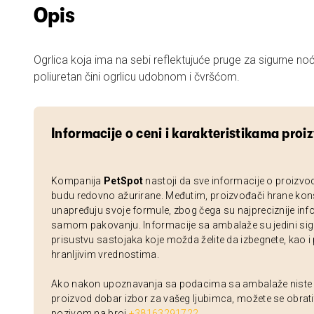
Opis
Ogrlica koja ima na sebi reflektujuće pruge za sigurne noć
poliuretan čini ogrlicu udobnom i čvršćom.
Informacije o ceni i karakteristikama proi
Kompanija
PetSpot
nastoji da sve informacije o proizvo
budu redovno ažurirane. Međutim, proizvođači hrane kon
unapređuju svoje formule, zbog čega su najpreciznije inf
samom pakovanju. Informacije sa ambalaže su jedini sig
prisustvu sastojaka koje možda želite da izbegnete, kao i
hranljivim vrednostima.
Ako nakon upoznavanja sa podacima sa ambalaže niste si
proizvod dobar izbor za vašeg ljubimca, možete se obrati
pozivom na broj
+38163291722
.