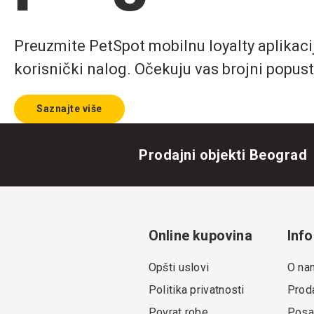
Preuzmite PetSpot mobilnu loyalty aplikaciju
korisnički nalog. Očekuju vas brojni popust
Saznajte više
Prodajni objekti Beograd
Online kupovina
Info
Opšti uslovi
O na
Politika privatnosti
Proda
Povrat robe
Posa