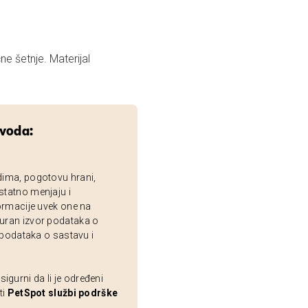
ne šetnje. Materijal
zvoda:
dima, pogotovu hrani,
statno menjaju i
ormacije uvek one na
uran izvor podataka o
 podataka o sastavu i
gurni da li je određeni
ti
PetSpot službi podrške