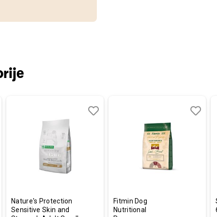
rije
aj
redi
Dodaj
Uporedi
Dodaj
Uporedi
u
u
listu
listu
a
želja
želja
Nature's Protection
Fitmin Dog
Sensitive Skin and
Nutritional