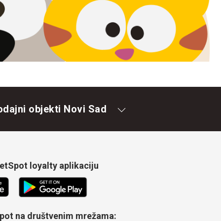
odajni objekti Novi Sad
tSpot loyalty aplikaciju
Spot na društvenim mrežama: