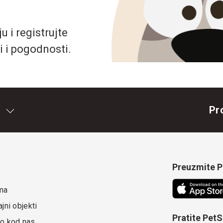
 i registrujte
i i pogodnosti.
Pr
Preuzmite Pe
ma
jni objekti
Pratite Pet
o kod nas