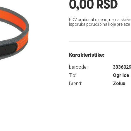
0,00 RSD
PDV uračunat u cenu, nema skrive
Isporuka porudžbina koje prelaze
Karakteristike:
barcode:
333602
Tip:
Ogrlice
Brend:
Zolux