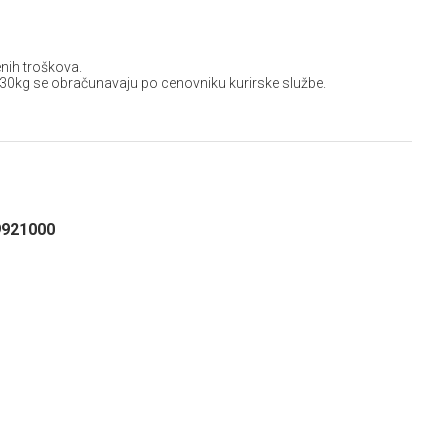
nih troškova.
 30kg se obračunavaju po cenovniku kurirske službe.
9921000