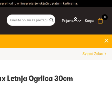
 prethodno online plaćanje isključivo platnim karticama.
Prijava
Korpa
Sve od Zolux
x Letnja Ogrlica 30cm