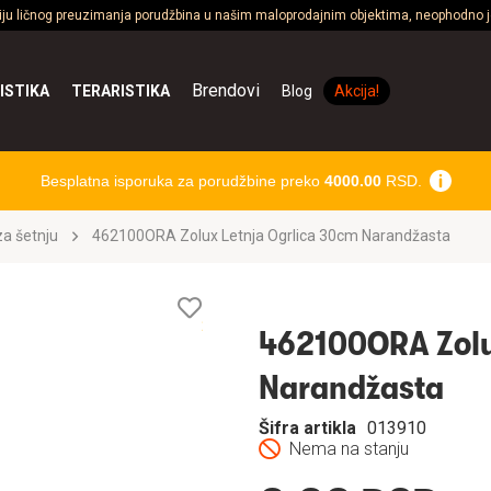
ciju ličnog preuzimanja porudžbina u našim maloprodajnim objektima, neophodno je
Brendovi
ISTIKA
TERARISTIKA
Blog
Akcija!
Besplatna isporuka za porudžbine preko
4000.00
RSD.
a šetnju
462100ORA Zolux Letnja Ogrlica 30cm Narandžasta
Lista
želja
462100ORA Zolu
Narandžasta
Šifra artikla
013910
Nema na stanju