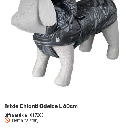
Prijavi se
Trixie Chianti Odelce L 60cm
Šifra artikla
017265
Nema na stanju