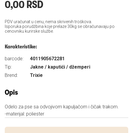
0,00 RSD
PDV uračunat u cenu, nema skrivenih troškova.
Isporuka porudžbina koje prelaze 30kg se obračunavaju po
cenovniku kurirske službe.
Karakteristike:
barcode:
4011905672281
Tip:
Jakne / kaputići / džemperi
Brend:
Trixie
Opis
Odelo za pse sa odvojivom kapuljačom i čičak trakom.
-materijal: poliester