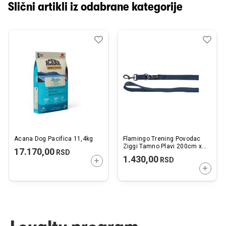
Slični artikli iz odabrane kategorije
Dodaj
Uporedi
Dod
Upo
u
u
listu
listu
želja
želj
Acana Dog Pacifica 11,4kg
Flamingo Trening Povodac
Ziggi Tamno Plavi 200cm x
17.170,00
RSD
25mm
1.430,00
RSD
DODAJTE U KORPU
DODAJ