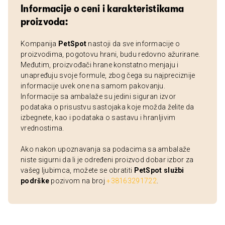
Informacije o ceni i karakteristikama
proizvoda:
Kompanija
PetSpot
nastoji da sve informacije o
proizvodima, pogotovu hrani, budu redovno ažurirane.
Međutim, proizvođači hrane konstatno menjaju i
unapređuju svoje formule, zbog čega su najpreciznije
informacije uvek one na samom pakovanju.
Informacije sa ambalaže su jedini siguran izvor
podataka o prisustvu sastojaka koje možda želite da
izbegnete, kao i podataka o sastavu i hranljivim
vrednostima.
Ako nakon upoznavanja sa podacima sa ambalaže
niste sigurni da li je određeni proizvod dobar izbor za
vašeg ljubimca, možete se obratiti
PetSpot službi
podrške
pozivom na broj
+38163291722
.