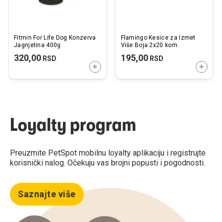
Fitmin For Life Dog Konzerva
Flamingo Kesice za Izmet
Jagnjetina 400g
Više Boja 2x20 kom.
320,00
195,00
RSD
RSD
DODAJTE U KORPU
DODAJ
Loyalty program
Preuzmite PetSpot mobilnu loyalty aplikaciju i registrujte
korisnički nalog. Očekuju vas brojni popusti i pogodnosti.
Saznajte više