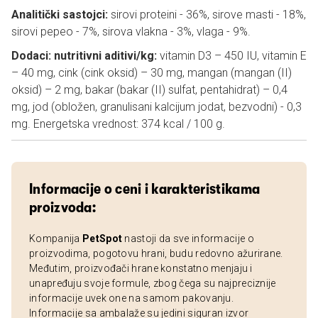
Analitički sastojci:
sirovi proteini - 36%, sirove masti - 18%,
sirovi pepeo - 7%, sirova vlakna - 3%, vlaga - 9%.
Dodaci: nutritivni aditivi/kg:
vitamin D3 – 450 IU, vitamin E
– 40 mg, cink (cink oksid) – 30 mg, mangan (mangan (II)
oksid) – 2 mg, bakar (bakar (II) sulfat, pentahidrat) – 0,4
mg, jod (obložen, granulisani kalcijum jodat, bezvodni) - 0,3
mg. Energetska vrednost: 374 kcal / 100 g.
Informacije o ceni i karakteristikama
proizvoda:
Kompanija
PetSpot
nastoji da sve informacije o
proizvodima, pogotovu hrani, budu redovno ažurirane.
Međutim, proizvođači hrane konstatno menjaju i
unapređuju svoje formule, zbog čega su najpreciznije
informacije uvek one na samom pakovanju.
Informacije sa ambalaže su jedini siguran izvor