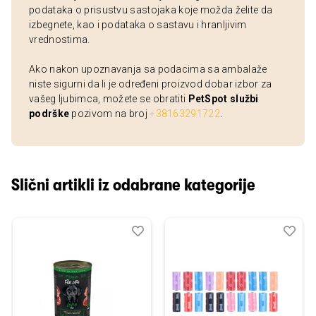
podataka o prisustvu sastojaka koje možda želite da
izbegnete, kao i podataka o sastavu i hranljivim
vrednostima.
Ako nakon upoznavanja sa podacima sa ambalaže
niste sigurni da li je određeni proizvod dobar izbor za
vašeg ljubimca, možete se obratiti
PetSpot službi
podrške
pozivom na broj
+38163291722
.
Slični artikli iz odabrane kategorije
Dodaj
Uporedi
Dod
Upo
u
u
listu
listu
želja
želj