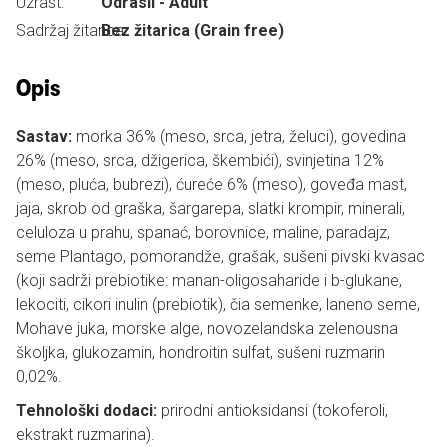
Uzrast:
Odrasli - Adult
Sadržaj žitarica:
Bez žitarica (Grain free)
Opis
Sastav:
morka 36% (meso, srca, jetra, želuci), govedina
26% (meso, srca, džigerica, škembići), svinjetina 12%
(meso, pluća, bubrezi), ćureće 6% (meso), goveđa mast,
jaja, skrob od graška, šargarepa, slatki krompir, minerali,
celuloza u prahu, spanać, borovnice, maline, paradajz,
seme Plantago, pomorandže, grašak, sušeni pivski kvasac
(koji sadrži prebiotike: manan-oligosaharide i b-glukane,
lekociti, cikori inulin (prebiotik), čia semenke, laneno seme,
Mohave juka, morske alge, novozelandska zelenousna
školjka, glukozamin, hondroitin sulfat, sušeni ruzmarin
0,02%.
Tehnološki dodaci:
prirodni antioksidansi (tokoferoli,
ekstrakt ruzmarina).