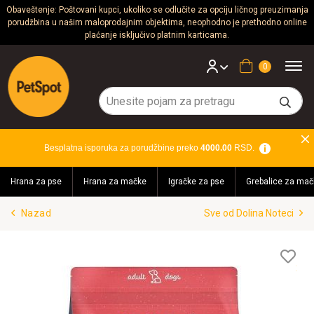
Obaveštenje: Poštovani kupci, ukoliko se odlučite za opciju ličnog preuzimanja
porudžbina u našim maloprodajnim objektima, neophodno je prethodno online
Psi
plaćanje isključivo platnim karticama.
Mačke
Korpa
Glodari
Ptice
Besplatna isporuka za porudžbine preko
4000.00
RSD.
Akvaristika
Hrana za pse
Hrana za mačke
Igračke za pse
Grebalice za mač
Teraristika
Nazad
Sve od Dolina Noteci
Brendovi
Blog
Lis
želj
Akcija!