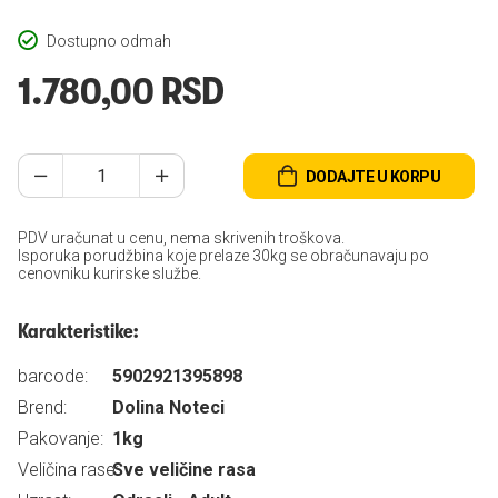
Dostupno odmah
1.780,00 RSD
DODAJTE U KORPU
PDV uračunat u cenu, nema skrivenih troškova.
Isporuka porudžbina koje prelaze 30kg se obračunavaju po
cenovniku kurirske službe.
Karakteristike:
barcode:
5902921395898
Brend:
Dolina Noteci
Pakovanje:
1kg
Veličina rase:
Sve veličine rasa