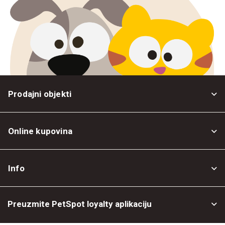
Prodajni objekti
Online kupovina
Opšti uslovi
Info
Politika privatnosti
O nama
Povrat robe
Preuzmite PetSpot loyalty aplikaciju
Prodajni objekti