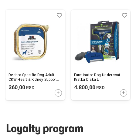
Dodaj
Uporedi
Dod
Upo
u
u
listu
listu
želja
želj
Dechra Specific Dog Adult
Furminator Dog Undercoat
CKW Heart & Kidney Support
Kratka Dlaka L
300g
360,00
4.800,00
RSD
RSD
DODAJTE U KORPU
DODAJ
Loyalty program