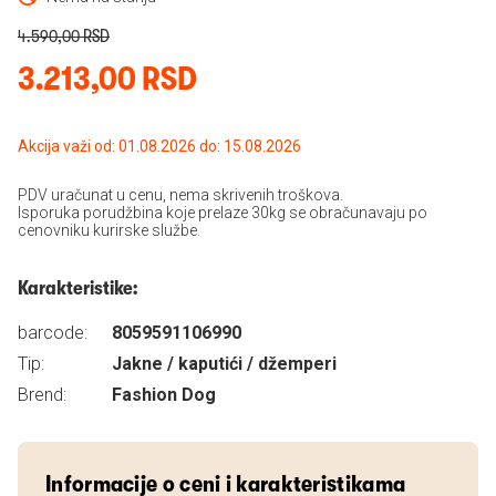
4.590,00 RSD
3.213,00 RSD
Akcija važi od: 01.08.2026 do: 15.08.2026
PDV uračunat u cenu, nema skrivenih troškova.
Isporuka porudžbina koje prelaze 30kg se obračunavaju po
cenovniku kurirske službe.
Karakteristike:
barcode:
8059591106990
Tip:
Jakne / kaputići / džemperi
Brend:
Fashion Dog
Informacije o ceni i karakteristikama