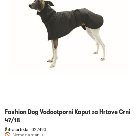
Prijavi se
Fashion Dog Vodootporni Kaput za Hrtove Crni
47/18
Šifra artikla
022490
Nema na stanju