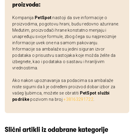
proizvoda:
Kompanija
PetSpot
nastoji da sve informacije o
proizvodima, pogotovu hrani, budu redovno ažurirane.
Međutim, proizvođači hrane konstatno menjaju i
unapređuju svoje formule, zbog čega su najpreciznije
informacije uvek one na samom pakovanju.
Informacije sa ambalaže su jedini siguran izvor
podataka o prisustvu sastojaka koje možda želite da
izbegnete, kao i podataka o sastavu i hranljivim
vrednostima.
Ako nakon upoznavanja sa podacima sa ambalaže
niste sigurni da li je određeni proizvod dobar izbor za
vašeg ljubimca, možete se obratiti
PetSpot službi
podrške
pozivom na broj
+38163291722
.
Slični artikli iz odabrane kategorije