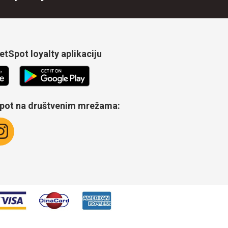
tSpot loyalty aplikaciju
Spot na društvenim mrežama: