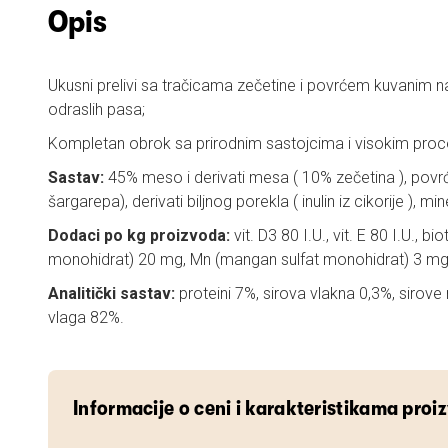
Opis
Ukusni prelivi sa tračicama zečetine i povrćem kuvanim na
odraslih pasa;
Kompletan obrok sa prirodnim sastojcima i visokim pr
Sastav:
45% meso i derivati mesa ( 10% zečetina ), povr
šargarepa), derivati biljnog porekla ( inulin iz cikorije ), mine
Dodaci po kg proizvoda:
vit. D3 80 I.U., vit. E 80 I.U., bi
monohidrat) 20 mg, Mn (mangan sulfat monohidrat) 3 mg
Analitički sastav:
proteini 7%, sirova vlakna 0,3%, sirove
vlaga 82%.
Informacije o ceni i karakteristikama proi