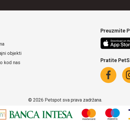
Preuzmite Pe
ma
jni objekti
Pratite Pet
o kod nas
©
2026 Petspot sva prava zadržana.