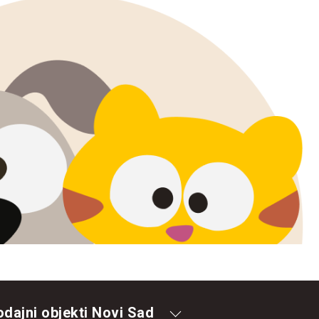
odajni objekti Novi Sad