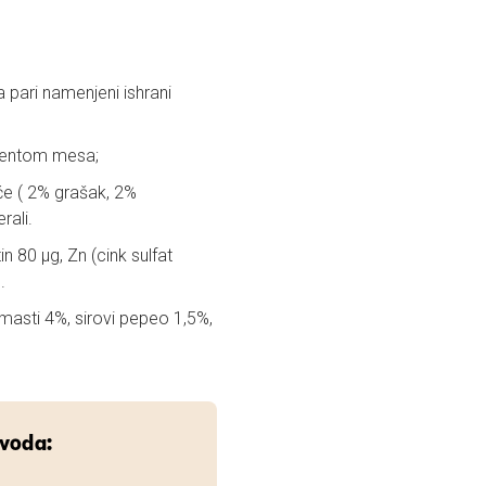
 pari namenjeni ishrani
ocentom mesa;
će ( 2% grašak, 2%
rali.
otin 80 μg, Zn (cink sulfat
.
 masti 4%, sirovi pepeo 1,5%,
zvoda: