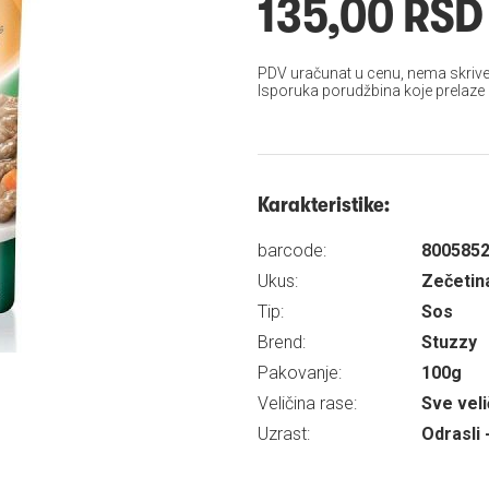
135,00 RSD
PDV uračunat u cenu, nema skrive
Isporuka porudžbina koje prelaze
Karakteristike:
barcode:
800585
Ukus:
Zečetin
Tip:
Sos
Brend:
Stuzzy
Pakovanje:
100g
Veličina rase:
Sve veli
Uzrast:
Odrasli 