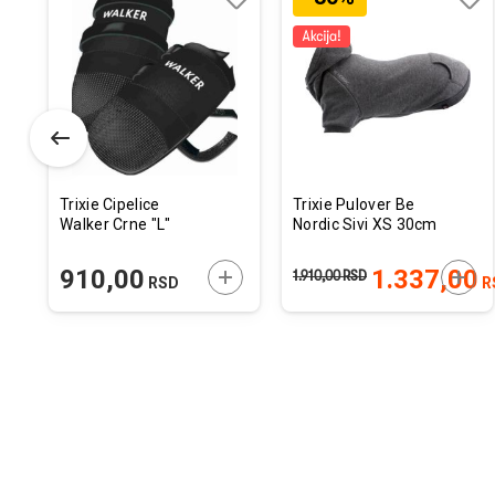
odaj
poredi
Dodaj
Uporedi
Doda
Upor
u
u
istu
listu
listu
elja
želja
želja
Trixie Cipelice
Trixie Pulover Be
Walker Crne "L"
Nordic Sivi XS 30cm
ODAJTE U KORPU
DODAJTE U KORPU
DODA
910,00
1.337,00
1.910,00
RSD
RSD
R