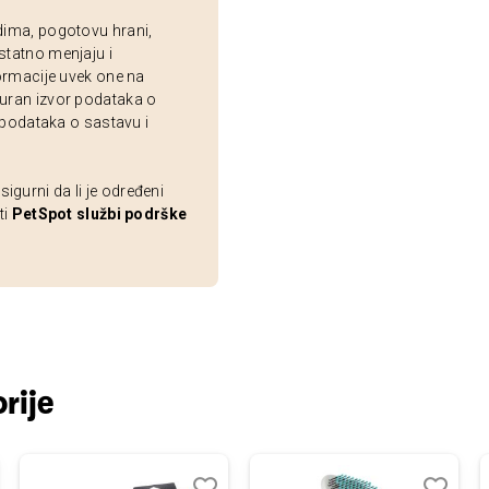
dima, pogotovu hrani,
statno menjaju i
ormacije uvek one na
uran izvor podataka o
 podataka o sastavu i
gurni da li je određeni
ti
PetSpot službi podrške
rije