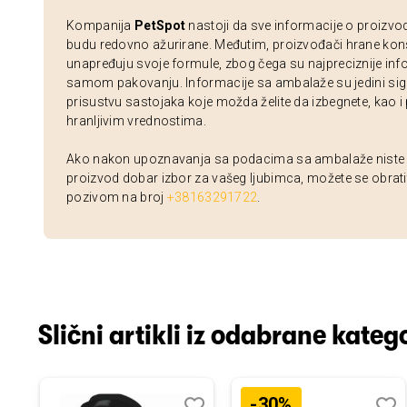
Kompanija
PetSpot
nastoji da sve informacije o proizvo
budu redovno ažurirane. Međutim, proizvođači hrane kon
unapređuju svoje formule, zbog čega su najpreciznije inf
samom pakovanju. Informacije sa ambalaže su jedini sig
prisustvu sastojaka koje možda želite da izbegnete, kao i
hranljivim vrednostima.
Ako nakon upoznavanja sa podacima sa ambalaže niste si
proizvod dobar izbor za vašeg ljubimca, možete se obrati
pozivom na broj
+38163291722
.
Slični artikli iz odabrane katego
-30%