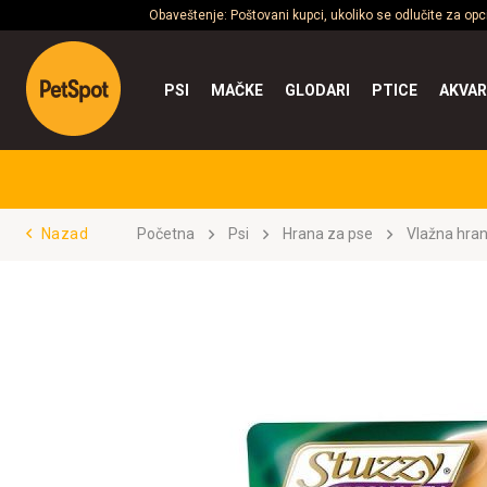
Obaveštenje: Poštovani kupci, ukoliko se odlučite za op
PSI
MAČKE
GLODARI
PTICE
AKVAR
Nazad
Početna
Psi
Hrana za pse
Vlažna hra