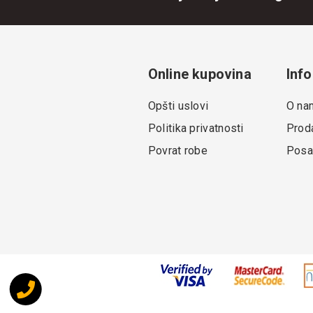
Online kupovina
Info
Opšti uslovi
O na
Politika privatnosti
Proda
Povrat robe
Posa