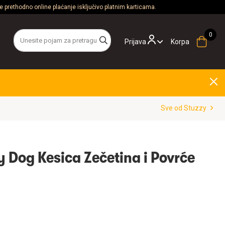
 prethodno online plaćanje isključivo platnim karticama.
Prijava
Korpa
Sve od Stuzzy
y Dog Kesica Zečetina i Povrće