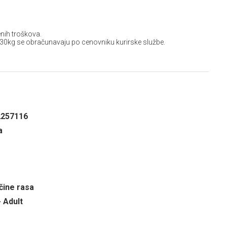
nih troškova.
 30kg se obračunavaju po cenovniku kurirske službe.
2257116
a
čine rasa
- Adult