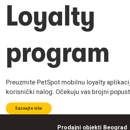
Loyalty
program
Preuzmite PetSpot mobilnu loyalty aplikaciju
korisnički nalog. Očekuju vas brojni popust
Saznajte više
Prodajni objekti Beograd