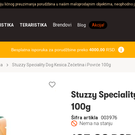
ciju ličnog preuzimanja porudžbina u našim maloprodajnim objektima, neophodno je
Brendovi
ISTIKA
TERARISTIKA
Blog
Akcija!
Besplatna isporuka za porudžbine preko
4000.00
RSD.
na
Stuzzy Speciality Dog Kesica Zečetina i Povrće 100g
Lista
želja
Stuzzy Specialit
100g
Šifra artikla
003976
Nema na stanju