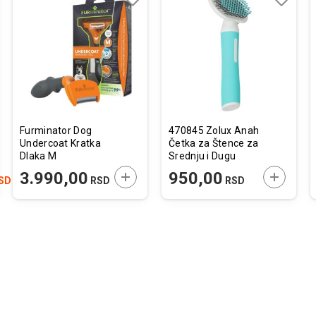
j
edi
Dodaj
Uporedi
Dodaj
Uporedi
u
u
listu
listu
želja
želja
Furminator Dog
470845 Zolux Anah
Undercoat Kratka
Četka za Štence za
Dlaka M
Srednju i Dugu
Dlaku
JTE U KORPU
DODAJTE U KORPU
DODAJTE
3.990,00
950,00
SD
RSD
RSD
6,4x4x16,5cm