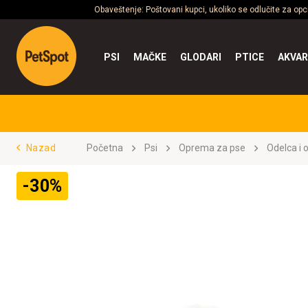
Obaveštenje: Poštovani kupci, ukoliko se odlučite za op
PSI
MAČKE
GLODARI
PTICE
AKVAR
Nazad
Početna
Psi
Oprema za pse
Odelca i 
-30%