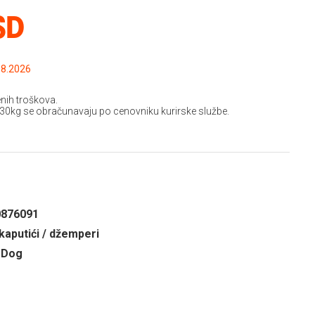
SD
.2026 do: 15.08.2026
nih troškova.
 30kg se obračunavaju po cenovniku kurirske službe.
0876091
kaputići / džemperi
 Dog