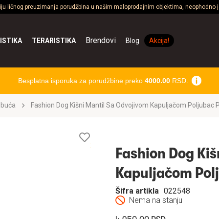
ciju ličnog preuzimanja porudžbina u našim maloprodajnim objektima, neophodno je
Brendovi
ISTIKA
TERARISTIKA
Blog
Akcija!
Besplatna isporuka za porudžbine preko
4000.00
RSD.
obuća
Fashion Dog Kišni Mantil Sa Odvojivom Kapuljačom Poljubac 
Lista
želja
Fashion Dog Kiš
Kapuljačom Polj
Šifra artikla
022548
Nema na stanju