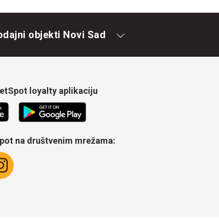
odajni objekti Novi Sad
tSpot loyalty aplikaciju
Spot na društvenim mrežama: