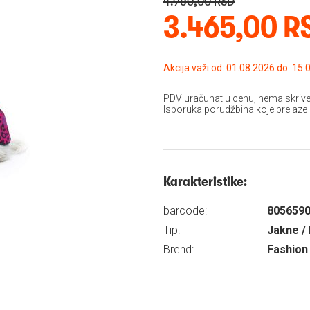
4.950,00 RSD
3.465,00 R
Akcija važi od: 01.08
PDV uračunat u cenu, nema skrive
Isporuka porudžbina koje prelaze
Karakteristike:
barcode:
805659
Tip:
Jakne / 
Brend:
Fashion