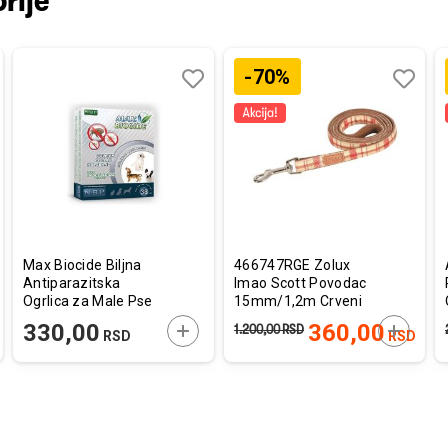
rije
-70%
aj
redi
Dodaj
Uporedi
Dodaj
Uporedi
u
u
listu
listu
a
želja
želja
Max Biocide Biljna
466747RGE Zolux
Antiparazitska
Imao Scott Povodac
Ogrlica za Male Pse
15mm/1,2m Crveni
38cm
AJTE U KORPU
DODAJTE U KORPU
DODAJT
330,00
360,00
1.200,00
RSD
RSD
RSD