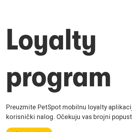
Loyalty
program
Preuzmite PetSpot mobilnu loyalty aplikaciju
korisnički nalog. Očekuju vas brojni popust