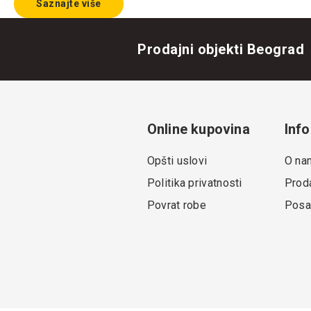
Saznajte više
Prodajni objekti Beograd
Online kupovina
Info
Opšti uslovi
O na
Politika privatnosti
Proda
Povrat robe
Posa