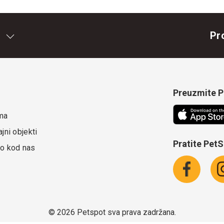
Pr
Preuzmite Pe
ma
jni objekti
Pratite Pet
o kod nas
©
2026 Petspot sva prava zadržana.