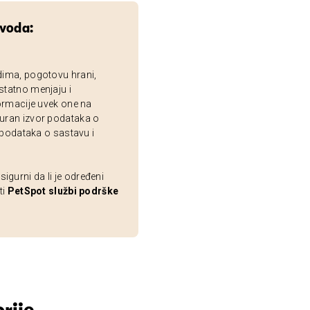
zvoda:
dima, pogotovu hrani,
statno menjaju i
ormacije uvek one na
uran izvor podataka o
 podataka o sastavu i
gurni da li je određeni
ti
PetSpot službi podrške