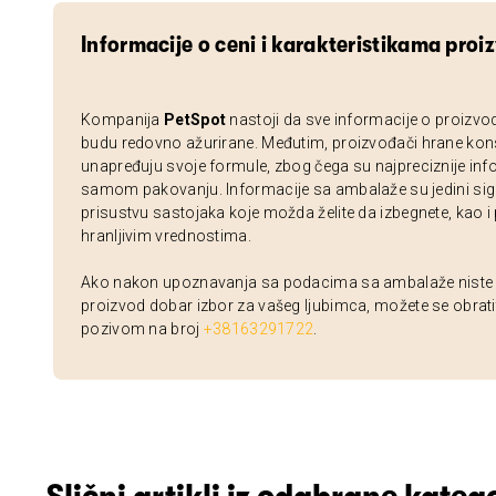
Informacije o ceni i karakteristikama proi
Kompanija
PetSpot
nastoji da sve informacije o proizvo
budu redovno ažurirane. Međutim, proizvođači hrane kon
unapređuju svoje formule, zbog čega su najpreciznije inf
samom pakovanju. Informacije sa ambalaže su jedini sig
prisustvu sastojaka koje možda želite da izbegnete, kao i
hranljivim vrednostima.
Ako nakon upoznavanja sa podacima sa ambalaže niste si
proizvod dobar izbor za vašeg ljubimca, možete se obrati
pozivom na broj
+38163291722
.