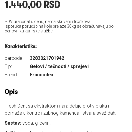
1.440,00 RSD
PDV uračunat u cenu, nema skrivenih troškova.
Isporuka porudžbina koje prelaze 30kg se obračunavaju po
cenovniku kurirske službe.
Karakteristike:
barcode:
3283021701942
Tip:
Gelovi / tečnosti / sprejevi
Brend:
Francodex
Opis
Fresh Dent sa ekstraktom nara deluje protiv plaka i
pomaže u kontroli zubnog kamenca i stvara svež dah.
Sastav:
voda, glicerin.