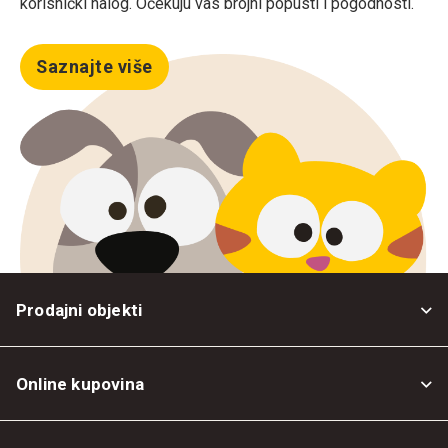
korisnički nalog. Očekuju vas brojni popusti i pogodnosti.
Saznajte više
Prodajni objekti
Online kupovina
Opšti uslovi