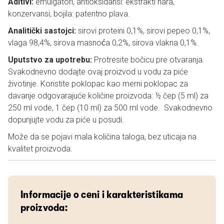
Aditivi:
emulgatori, antioksidansi: ekstrakti nara,
konzervansi, bojila: patentno plava.
Analitički sastojci:
sirovi proteini 0,1%, sirovi pepeo 0,1%,
vlaga 98,4%, sirova masnoća 0,2%, sirova vlakna 0,1%.
Uputstvo za upotrebu:
Protresite bočicu pre otvaranja.
Svakodnevno dodajte ovaj proizvod u vodu za piće
životinje. Koristite poklopac kao merni poklopac za
davanje odgovarajuće količine proizvoda: ½ čep (5 ml) za
250 ml vode, 1 čep (10 ml) za 500 ml vode. Svakodnevno
dopunjujte vodu za piće u posudi.
Može da se pojavi mala količina taloga, bez uticaja na
kvalitet proizvoda.
Informacije o ceni i karakteristikama
proizvoda: