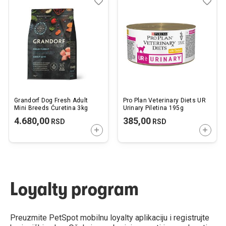
Dodaj
Uporedi
Dod
Upo
u
u
listu
listu
želja
želj
Grandorf Dog Fresh Adult
Pro Plan Veterinary Diets UR
Mini Breeds Ćuretina 3kg
Urinary Piletina 195g
4.680,00
385,00
RSD
RSD
DODAJTE U KORPU
DODAJ
Loyalty program
Preuzmite PetSpot mobilnu loyalty aplikaciju i registrujte