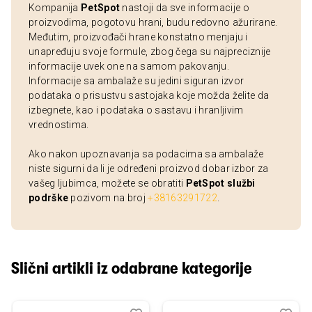
Kompanija
PetSpot
nastoji da sve informacije o
proizvodima, pogotovu hrani, budu redovno ažurirane.
Međutim, proizvođači hrane konstatno menjaju i
unapređuju svoje formule, zbog čega su najpreciznije
informacije uvek one na samom pakovanju.
Informacije sa ambalaže su jedini siguran izvor
podataka o prisustvu sastojaka koje možda želite da
izbegnete, kao i podataka o sastavu i hranljivim
vrednostima.
Ako nakon upoznavanja sa podacima sa ambalaže
niste sigurni da li je određeni proizvod dobar izbor za
vašeg ljubimca, možete se obratiti
PetSpot službi
podrške
pozivom na broj
+38163291722
.
Slični artikli iz odabrane kategorije