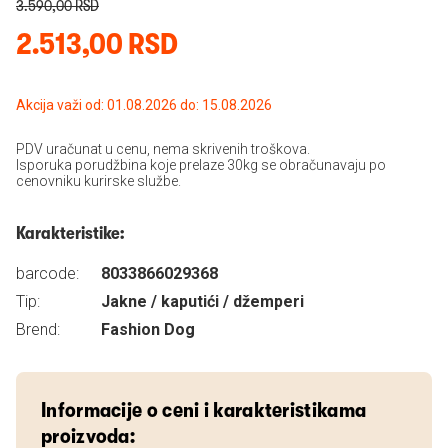
3.590,00 RSD
2.513,00 RSD
Akcija važi od: 01.08.2026 do: 15.08.2026
PDV uračunat u cenu, nema skrivenih troškova.
Isporuka porudžbina koje prelaze 30kg se obračunavaju po
cenovniku kurirske službe.
Karakteristike:
barcode:
8033866029368
Tip:
Jakne / kaputići / džemperi
Brend:
Fashion Dog
Informacije o ceni i karakteristikama
proizvoda: