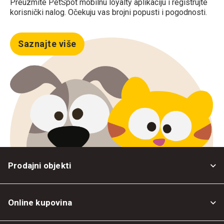
Preuzmite PetSpot mobilnu loyalty aplikaciju i registrujte
korisnički nalog. Očekuju vas brojni popusti i pogodnosti.
Saznajte više
Prodajni objekti
Online kupovina