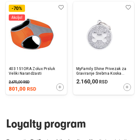
Dodaj
Uporedi
Dod
Upo
-70%
u
u
listu
listu
želja
želj
403 151ORA Zolux Prsluk
MyFamily Shine Privezak za
Veliki Narandžasti
Graviranje Srebrna Koska
Sive Šljokice XL
2.160,00
RSD
2.670,00
RSD
DODAJTE U KORPU
DODAJ
801,00
RSD
Loyalty program