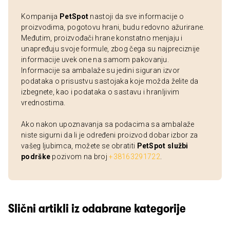
Kompanija
PetSpot
nastoji da sve informacije o
proizvodima, pogotovu hrani, budu redovno ažurirane.
Međutim, proizvođači hrane konstatno menjaju i
unapređuju svoje formule, zbog čega su najpreciznije
informacije uvek one na samom pakovanju.
Informacije sa ambalaže su jedini siguran izvor
podataka o prisustvu sastojaka koje možda želite da
izbegnete, kao i podataka o sastavu i hranljivim
vrednostima.
Ako nakon upoznavanja sa podacima sa ambalaže
niste sigurni da li je određeni proizvod dobar izbor za
vašeg ljubimca, možete se obratiti
PetSpot službi
podrške
pozivom na broj
+38163291722
.
Slični artikli iz odabrane kategorije