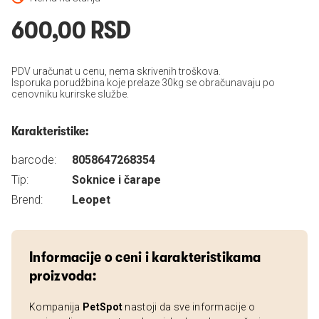
600,00 RSD
PDV uračunat u cenu, nema skrivenih troškova.
Isporuka porudžbina koje prelaze 30kg se obračunavaju po
cenovniku kurirske službe.
Karakteristike:
barcode:
8058647268354
Tip:
Soknice i čarape
Brend:
Leopet
Informacije o ceni i karakteristikama
proizvoda:
Kompanija
PetSpot
nastoji da sve informacije o