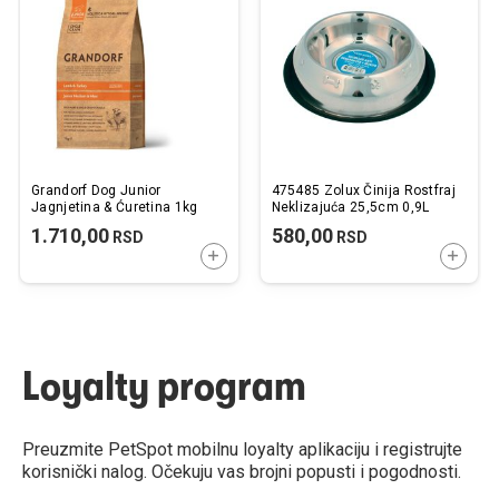
listu
listu
želja
želj
Grandorf Dog Junior
475485 Zolux Činija Rostfraj
Jagnjetina & Ćuretina 1kg
Neklizajuća 25,5cm 0,9L
1.710,00
580,00
RSD
RSD
DODAJTE U KORPU
DODAJ
Loyalty program
Preuzmite PetSpot mobilnu loyalty aplikaciju i registrujte
korisnički nalog. Očekuju vas brojni popusti i pogodnosti.