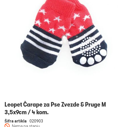
Prijavi se
Leopet Čarape za Pse Zvezde & Pruge M
3,5x9cm / 4 kom.
Šifra artikla
020903
Nema na stanju