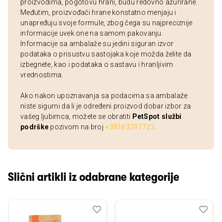
proizvodima, pogotovu hrani, budu redovno ažurirane.
Međutim, proizvođači hrane konstatno menjaju i
unapređuju svoje formule, zbog čega su najpreciznije
informacije uvek one na samom pakovanju.
Informacije sa ambalaže su jedini siguran izvor
podataka o prisustvu sastojaka koje možda želite da
izbegnete, kao i podataka o sastavu i hranljivim
vrednostima.
Ako nakon upoznavanja sa podacima sa ambalaže
niste sigurni da li je određeni proizvod dobar izbor za
vašeg ljubimca, možete se obratiti
PetSpot službi
podrške
pozivom na broj
+38163291722
.
Slični artikli iz odabrane kategorije
Dodaj
Uporedi
Dod
Upo
u
u