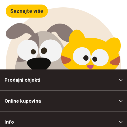
Saznajte više
Prodajni objekti
Online kupovina
Opšti uslovi
Info
Politika privatnosti