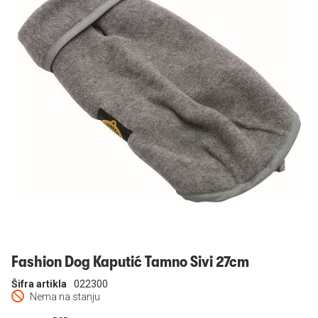
Prijavi se
Fashion Dog Kaputić Tamno Sivi 27cm
Šifra artikla
022300
Nema na stanju