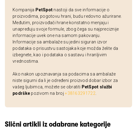
Kompanija
PetSpot
nastoji da sve informacije o
proizvodima, pogotovu hrani, budu redovno ažurirane.
Međutim, proizvođači hrane konstatno menjaju i
unapređuju svoje formule, zbog čega su najpreciznije
informacije uvek one na samom pakovanju.
Informacije sa ambalaže su jedini siguran izvor
podataka o prisustvu sastojaka koje možda želite da
izbegnete, kao i podataka o sastavu i hranljivim
vrednostima.
Ako nakon upoznavanja sa podacima sa ambalaže
niste sigurni da li je određeni proizvod dobar izbor za
vašeg ljubimca, možete se obratiti
PetSpot službi
podrške
pozivom na broj
+38163291722
.
Slični artikli iz odabrane kategorije