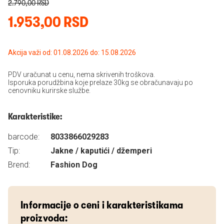
2.790,00 RSD
1.953,00 RSD
Akcija važi od: 01.08.2026 do: 15.08.2026
PDV uračunat u cenu, nema skrivenih troškova.
Isporuka porudžbina koje prelaze 30kg se obračunavaju po
cenovniku kurirske službe.
Karakteristike:
barcode:
8033866029283
Tip:
Jakne / kaputići / džemperi
Brend:
Fashion Dog
Informacije o ceni i karakteristikama
proizvoda: