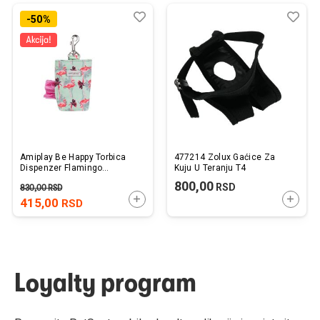
Dodaj
Uporedi
Dod
Upo
-50%
u
u
listu
listu
želja
želj
Amiplay Be Happy Torbica
477214 Zolux Gaćice Za
Dispenzer Flamingo
Kuju U Teranju T4
6x2x11cm
800,00
RSD
830,00
RSD
DODAJTE U KORPU
DODAJ
415,00
RSD
Loyalty program