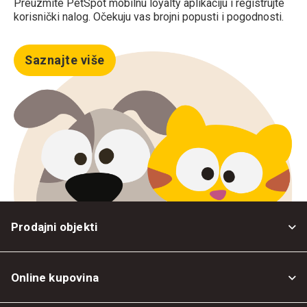
Preuzmite PetSpot mobilnu loyalty aplikaciju i registrujte
korisnički nalog. Očekuju vas brojni popusti i pogodnosti.
Saznajte više
Prodajni objekti
Online kupovina