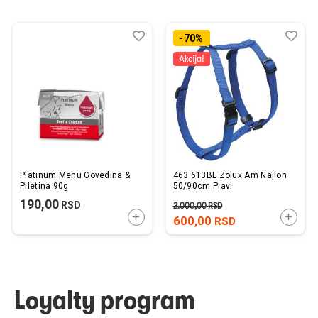
Dodaj
Uporedi
Dod
Upo
-70%
u
u
listu
listu
želja
želj
Platinum Menu Govedina &
463 613BL Zolux Am Najlon
Piletina 90g
50/90cm Plavi
190,00
RSD
2.000,00
RSD
DODAJTE U KORPU
DODAJ
600,00
RSD
Loyalty program