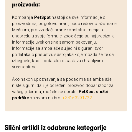
proizvoda:
Kompanija
PetSpot
nastoji da sve informacije o
proizvodima, pogotovu hrani, budu redovno ažurirane.
Međutim, proizvođači hrane konstatno menjaju i
unapređuju svoje formule, zbog čega su najpreciznije
informacije uvek one na samom pakovanju.
Informacije sa ambalaže su jedini siguran izvor
podataka o prisustvu sastojaka koje možda želite da
izbegnete, kao i podataka o sastavu i hranljivim
vrednostima.
Ako nakon upoznavanja sa podacima sa ambalaže
niste sigurni da li je određeni proizvod dobar izbor za
vašeg ljubimca, možete se obratiti
PetSpot službi
podrške
pozivom na broj
+38163291722
.
Slični artikli iz odabrane kategorije