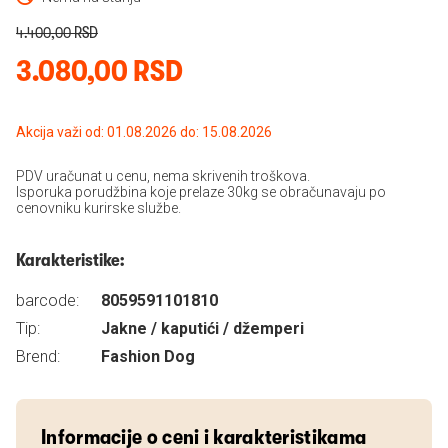
4.400,00 RSD
3.080,00 RSD
Akcija važi od: 01.08.2026 do: 15.08.2026
PDV uračunat u cenu, nema skrivenih troškova.
Isporuka porudžbina koje prelaze 30kg se obračunavaju po
cenovniku kurirske službe.
Karakteristike:
barcode:
8059591101810
Tip:
Jakne / kaputići / džemperi
Brend:
Fashion Dog
Informacije o ceni i karakteristikama