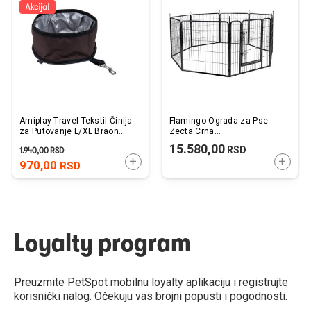
listu
listu
želja
želj
Amiplay Travel Tekstil Činija
Flamingo Ograda za Pse
za Putovanje L/XL Braon
Zecta Crna
23x11cm
205x80x80x13cm
15.580,00
RSD
1.940,00
RSD
DODAJTE U KORPU
DODAJ
970,00
RSD
Loyalty program
Preuzmite PetSpot mobilnu loyalty aplikaciju i registrujte
korisnički nalog. Očekuju vas brojni popusti i pogodnosti.