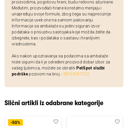
proizvodima, pogotovu hrani, budu redovno ažurirane.
Međutim, proizvođači hrane konstatno menjaju i
unapređuju svoje formule, zbog čega su najpreciznije
informacije uvek one na samom pakovanju.
Informacije sa ambalaže su jedini siguran izvor
podataka o prisustvu sastojaka koje možda želite da
izbegnete, kao i podataka o sastavu i hranljivim
vrednostima.
Ako nakon upoznavanja sa podacima sa ambalaže
niste sigurni da li je određeni proizvod dobar izbor za
vašeg ljubimca, možete se obratiti
PetSpot službi
podrške
pozivom na broj
+38163291722
.
Slični artikli iz odabrane kategorije
Dodaj
Uporedi
Dod
Upo
-50%
u
u