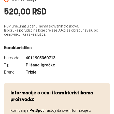
Nema na stanju
520,00 RSD
PDV uračunat u cenu, nema skrivenih troškova.
Isporuka porudžbina koje prelaze 30kg se obračunavaju po
cenovniku kurirske službe.
Karakteristike:
barcode:
4011905360713
Tip:
Plišane igračke
Brend:
Trixie
Informacije o ceni i karakteristikama
proizvoda:
Kompanija
PetSpot
nastoji da sve informacije o