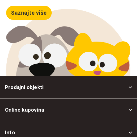
Saznajte više
Prodajni objekti
Online kupovina
Opšti uslovi
Info
Politika privatnosti