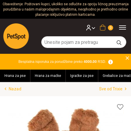
Obaveštenje: Poštovani kupci, ukoliko se odlučite za opciju ličnog preuzimanja
porudžbina u našim maloprodajnim objektima, neophodno je prethodno online
Psi
plaćanje isključivo platnim karticama.
Mačke
Korpa
Glodari
Ptice
Besplatna isporuka za porudžbine preko
4000.00
RSD.
Akvaristika
Hrana za pse
Hrana za mačke
Igračke za pse
Grebalice za mač
Teraristika
Nazad
Sve od Trixie
Brendovi
Blog
Lis
želj
Akcija!