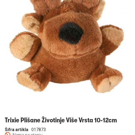
Prijavi se
Trixie Plišane Životinje Više Vrsta 10-12cm
Šifra artikla
017873