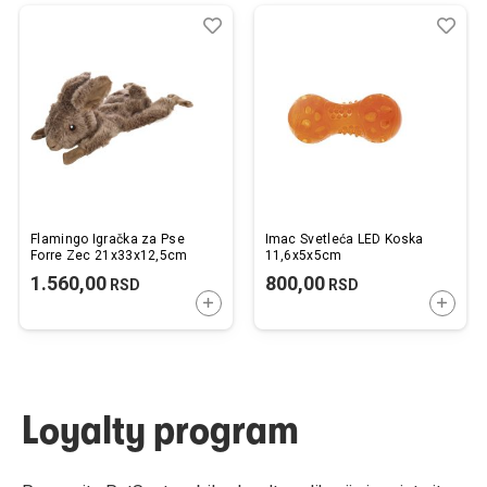
Dodaj
Uporedi
Dod
Upo
u
u
listu
listu
želja
želj
Flamingo Igračka za Pse
Imac Svetleća LED Koska
Forre Zec 21x33x12,5cm
11,6x5x5cm
1.560,00
800,00
RSD
RSD
DODAJTE U KORPU
DODAJ
Loyalty program