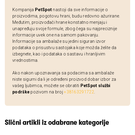
Kompanija
PetSpot
nastoji da sve informacije o
proizvodima, pogotovu hrani, budu redovno ažurirane.
Međutim, proizvođači hrane konstatno menjaju i
unapređuju svoje formule, zbog čega su najpreciznije
informacije uvek one na samom pakovanju.
Informacije sa ambalaže su jedini siguran izvor
podataka o prisustvu sastojaka koje možda želite da
izbegnete, kao i podataka o sastavu i hranljivim
vrednostima.
Ako nakon upoznavanja sa podacima sa ambalaže
niste sigurni da li je određeni proizvod dobar izbor za
vašeg ljubimca, možete se obratiti
PetSpot službi
podrške
pozivom na broj
+38163291722
.
Slični artikli iz odabrane kategorije