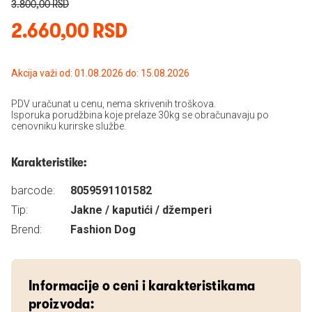
3.800,00 RSD
2.660,00 RSD
Akcija važi od: 01.08.2026 do: 15.08.2026
PDV uračunat u cenu, nema skrivenih troškova.
Isporuka porudžbina koje prelaze 30kg se obračunavaju po
cenovniku kurirske službe.
Karakteristike:
barcode:
8059591101582
Tip:
Jakne / kaputići / džemperi
Brend:
Fashion Dog
Informacije o ceni i karakteristikama
proizvoda: