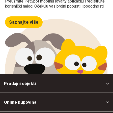
Preuzmite PetSpot mobilnu loyalty aplikaciju i registrujte
korisnički nalog. Očekuju vas brojni popusti i pogodnosti.
Saznajte više
Prodajni objekti
Online kupovina