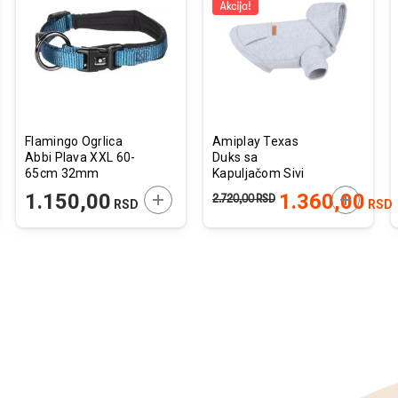
u
u
listu
listu
želja
želja
Flamingo Ogrlica
Amiplay Texas
Abbi Plava XXL 60-
Duks sa
65cm 32mm
Kapuljačom Sivi
40x40x58cm
JTE U KORPU
DODAJTE U KORPU
DODAJTE
1.150,00
1.360,00
2.720,00
RSD
RSD
RSD