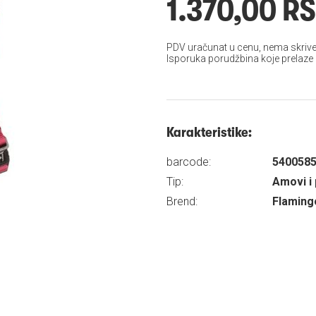
1.370,00 R
PDV uračunat u cenu, nema skrive
Isporuka porudžbina koje prelaze
Karakteristike:
barcode:
540058
Tip:
Amovi i 
Brend:
Flaming