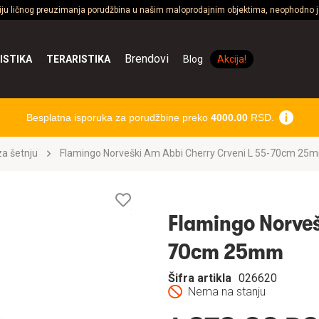
ciju ličnog preuzimanja porudžbina u našim maloprodajnim objektima, neophodno je
Brendovi
ISTIKA
TERARISTIKA
Blog
Akcija!
Besplatna isporuka za porudžbine preko
4000.00
RSD.
a šetnju
Flamingo Norveški Am Abbi Cherry Crveni L 55-70cm 25
Lista
želja
Flamingo Norveš
70cm 25mm
Šifra artikla
026620
Nema na stanju