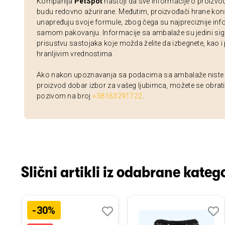
Kompanija
PetSpot
nastoji da sve informacije o proizvo
budu redovno ažurirane. Međutim, proizvođači hrane kon
unapređuju svoje formule, zbog čega su najpreciznije inf
samom pakovanju. Informacije sa ambalaže su jedini sig
prisustvu sastojaka koje možda želite da izbegnete, kao i
hranljivim vrednostima.
Ako nakon upoznavanja sa podacima sa ambalaže niste si
proizvod dobar izbor za vašeg ljubimca, možete se obrati
pozivom na broj
+38163291722
.
Slični artikli iz odabrane katego
-30%
odaj
poredi
Dodaj
Uporedi
Doda
Upor