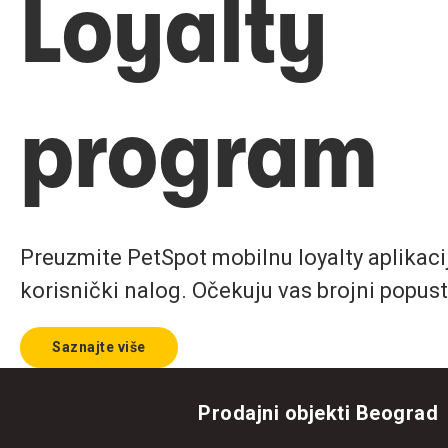
Loyalty
program
Preuzmite PetSpot mobilnu loyalty aplikaciju
korisnički nalog. Očekuju vas brojni popust
Saznajte više
Prodajni objekti Beograd