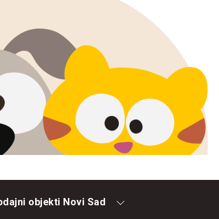
odajni objekti Novi Sad