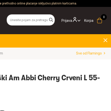
 prethodno online plaćanje isključivo platnim karticama.
Prijava
Korpa
mm
Sve od Flamingo
ki Am Abbi Cherry Crveni L 55-