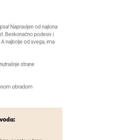
psa! Napravljen od najlona
. Beskonačno podesiv i
A najbolje od svega, ima
utrašnje strane
vršnom obradom
zvoda: