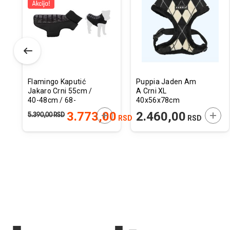
u
u
istu
listu
listu
elja
želja
želja
Flamingo Kaputić
Puppia Jaden Am
Jakaro Crni 55cm /
A Crni XL
40-48cm / 68-
40x56x78cm
74cm
ODAJTE U KORPU
DODAJTE U KORPU
DODA
3.773,00
2.460,00
5.390,00
RSD
RSD
RSD