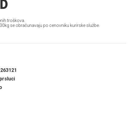
SD
nih troškova.
 30kg se obračunavaju po cenovniku kurirske službe.
5263121
prsluci
o