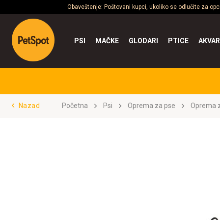
Obaveštenje: Poštovani kupci, ukoliko se odlučite za op
PSI
MAČKE
GLODARI
PTICE
AKVAR
Nazad
Početna
Psi
Oprema za pse
Oprema z