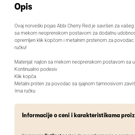
Opis
Ovaj norveški pojas Abbi Cherry Red je savršen za vašeg 
sa mekom neoprenskom postavom za dodatnu udobnost
opremljen klik kopčom i metalnim prstenom za povodac. 
ručku!
Materijal: najlon sa mekom neoprenskom postavom sa un
Kontinualno podesiv
Klik kopča
Metalni prsten za povodac sa sjajnom tamnosivom za
Ima ručku
Informacije o ceni i karakteristikama proi