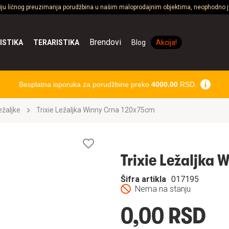
ciju ličnog preuzimanja porudžbina u našim maloprodajnim objektima, neophodno je
Brendovi
ISTIKA
TERARISTIKA
Blog
Akcija!
Besplatna isporuka za porudžbine preko
4000.00
RSD.
ležaljke
Trixie Ležaljka Winny Crna 120x75cm
Lista
želja
Trixie Ležaljka
Šifra artikla
017195
Nema na stanju
0,00 RSD