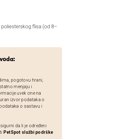
 poliesterskog flisa (od 8–
zvoda:
dima, pogotovu hrani,
statno menjaju i
ormacije uvek one na
uran izvor podataka o
 podataka o sastavu i
gurni da li je određeni
ti
PetSpot službi podrške