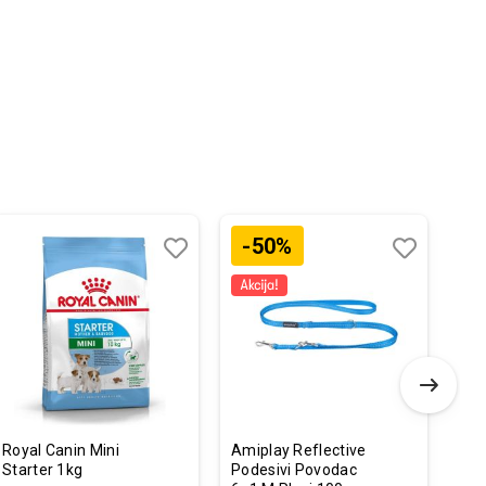
-50%
Dodaj
Uporedi
Dodaj
Uporedi
u
u
listu
listu
želja
želja
Royal Canin Mini
Amiplay Reflective
Fla
Starter 1kg
Podesivi Povodac
Ogr