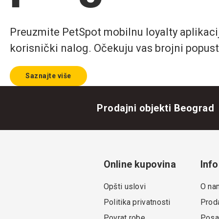
Preuzmite PetSpot mobilnu loyalty aplikaciju
korisnički nalog. Očekuju vas brojni popust
Saznajte više
Prodajni objekti Beograd
Online kupovina
Info
Opšti uslovi
O na
Politika privatnosti
Proda
Povrat robe
Posa