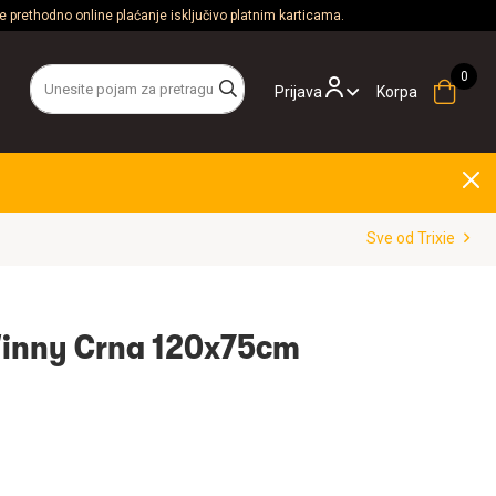
 prethodno online plaćanje isključivo platnim karticama.
Prijava
Korpa
Sve od Trixie
 Winny Crna 120x75cm