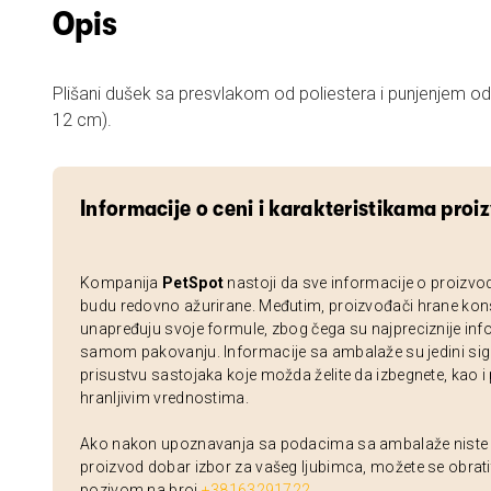
Opis
Plišani dušek sa presvlakom od poliestera i punjenjem od
12 cm).
Informacije o ceni i karakteristikama proi
Kompanija
PetSpot
nastoji da sve informacije o proizvo
budu redovno ažurirane. Međutim, proizvođači hrane kon
unapređuju svoje formule, zbog čega su najpreciznije inf
samom pakovanju. Informacije sa ambalaže su jedini sig
prisustvu sastojaka koje možda želite da izbegnete, kao i
hranljivim vrednostima.
Ako nakon upoznavanja sa podacima sa ambalaže niste si
proizvod dobar izbor za vašeg ljubimca, možete se obrati
pozivom na broj
+38163291722
.