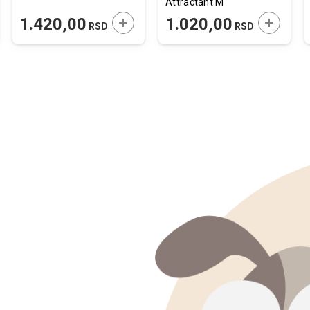
Attractant M
60x45cm 20 kom.
JTE U KORPU
DODAJTE U KORPU
DODAJTE
1.420,00
1.020,00
RSD
RSD