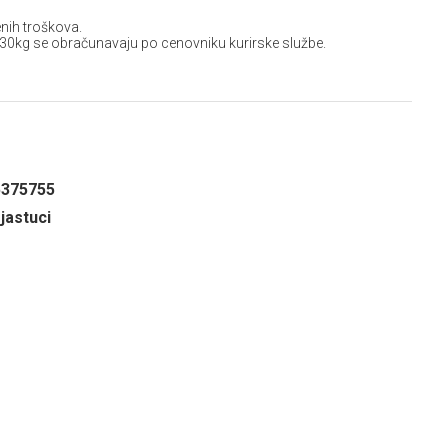
nih troškova.
 30kg se obračunavaju po cenovniku kurirske službe.
5375755
 jastuci