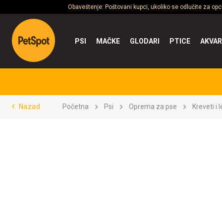
Obaveštenje: Poštovani kupci, ukoliko se odlučite za op
PSI
MAČKE
GLODARI
PTICE
AKVAR
Nazad
Početna
Psi
Oprema za pse
Kreveti i 