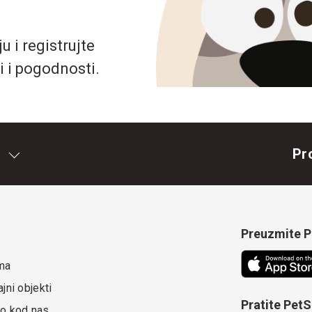
 i registrujte
i i pogodnosti.
Pr
Preuzmite Pe
ma
jni objekti
Pratite Pet
o kod nas