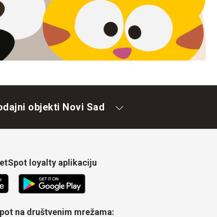
odajni objekti Novi Sad
tSpot loyalty aplikaciju
Spot na društvenim mrežama: