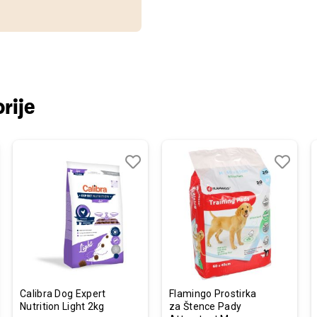
rije
j
edi
Dodaj
Uporedi
Dodaj
Uporedi
u
u
listu
listu
želja
želja
Calibra Dog Expert
Flamingo Prostirka
Nutrition Light 2kg
za Štence Pady