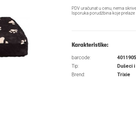
PDV uračunat u cenu, nema skrive
Isporuka porudžbina koje prelaze
Karakteristike:
barcode:
401190
Tip:
Dušeci i
Brend:
Trixie